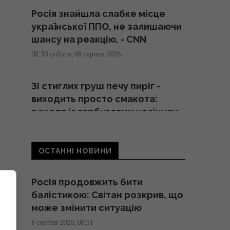
Росія знайшла слабке місце
української ППО, не залишаючи
шансу на реакцію, - CNN
08:30 субота, 08 серпня 2026
Зі стиглих груш печу пиріг -
виходить просто смакота:
рецепт із гарбузовим насінням
08:30 субота, 08 серпня 2026
ОСТАННІ НОВИНИ
День Незалежності 2026: 24
серпня - робочий день чи
Росія продовжить бити
вихідний
балістикою: Світан розкрив, що
08:30 субота, 08 серпня 2026
може змінити ситуацію
8 серпня 2026, 08:51