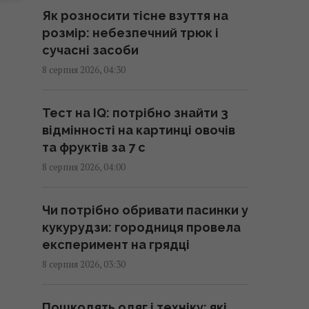
Київ: виникли масштабні
Як розносити тісне взуття на
пожежі, є постраждалі (фото)
розмір: небезпечний трюк і
08:09 субота, 08 серпня 2026
сучасні засоби
8 серпня 2026, 04:30
Чи можна їсти огризок яблука:
що станеться, якщо
Тест на IQ: потрібно знайти 3
проковтнути насіння
відмінності на картинці овочів
07:55 субота, 08 серпня 2026
та фруктів за 7 с
8 серпня 2026, 04:00
РФ повністю знищила житловий
будинок на Київщині: загинуло
Чи потрібно обривати пасинки у
троє людей, серед них дитина
кукурудзи: городниця провела
07:36 субота, 08 серпня 2026
експеримент на грядці
8 серпня 2026, 03:30
Полуниця проти лохини:
дослідження показало, в якій
Пошкодять одяг і техніку: які