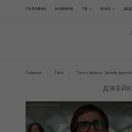
ГОЛОВНА
НОВИНИ
ТБ
КІНО
ДІ
Главная
Теги
Теги к записи: "джейк джилл
ДЖЕЙК