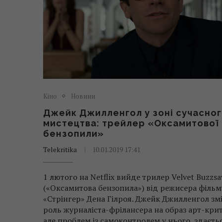
Кіно
Новини
Джейк Джилленгол у зоні сучасно
мистецтва: трейлер «Оксамитової
бензопили»
Telekritika
10.01.2019 17:41
1 лютого на Netflix вийде трилер Velvet Buzzs
(«Оксамитова бензопила») від режисера фільм
«Стрінгер» Дена Гілроя. Джейк Джилленгол зм
роль журналіста-фрілансера на образ арт-кри
але проблем із самоконтролем у нього, здаєтьс