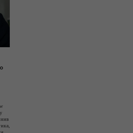
го
aw
у
інив
тика,
я,