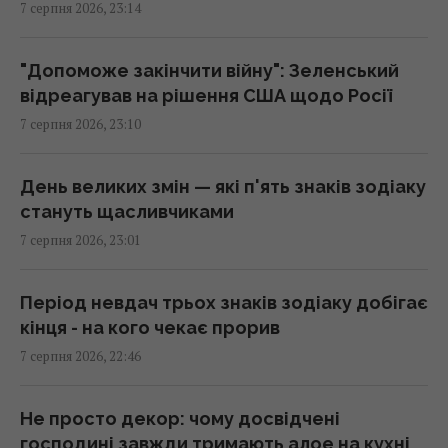
7 серпня 2026, 23:14
Під час візитів Путіна до регіонів на АЗС
з’являється багато дешевого бензину, – Le
"Допоможе закінчити війну": Зеленський
Monde
відреагував на рішення США щодо Росії
21:51 п'ятниця, 07 серпня 2026
7 серпня 2026, 23:10
США зробили невтішний прогноз щодо
День великих змін — які п'ять знаків зодіаку
експорту українського збіжжя: Bloomberg
стануть щасливчиками
розкрив цифри
7 серпня 2026, 23:01
21:41 п'ятниця, 07 серпня 2026
Період невдач трьох знаків зодіаку добігає
В результаті атаки РФ знищено найбільший
кінця - на кого чекає прорив
склад засобів індивідуального захисту
7 серпня 2026, 22:46
21:32 п'ятниця, 07 серпня 2026
Не просто декор: чому досвідчені
РЕБ не замінить "Петріоти": Флеш розповів
господині завжди тримають алое на кухні