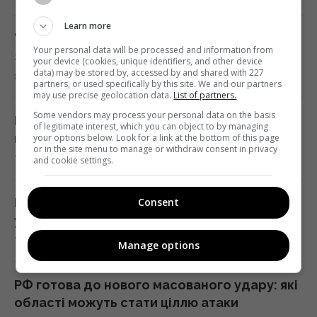
Над ремонтною базою систем Patriot у
Learn more
Німеччині літали підозрілі дрони, -ЗМІ
"Я не залізний": Усик зробив несподівану
Your personal data will be processed and information from
22:33 п'ятниця, 07 серпня 2026
заяву про боксерську кар'єру
your device (cookies, unique identifiers, and other device
data) may be stored by, accessed by and shared with 227
8 серпня 2026, 00:06
partners, or used specifically by this site. We and our partners
may use precise geolocation data.
List of partners.
У сумнозвісних Boeing-737 виявили ще одну
Some vendors may process your personal data on the basis
проблему
Порятунок улюбленця від спеки: як
of legitimate interest, which you can object to by managing
22:31 п'ятниця, 07 серпня 2026
правильно надати першу допомогу
your options below. Look for a link at the bottom of this page
or in the site menu to manage or withdraw consent in privacy
7 серпня 2026, 23:54
and cookie settings.
Росія нарешті повертає свій ядерний
крейсер за $5 млрд, але є проблема
Путін знайшов "безпечну зону" й панічно
Consent
22:12 п'ятниця, 07 серпня 2026
уникає атак українських БПЛА - ЗМІ
7 серпня 2026, 23:32
Manage options
Росія збирається остаточно анексувати
частину Грузії, - країни НАТО
РФ готова до нового масованого удару: які
22:01 п'ятниця, 07 серпня 2026
області можуть стати ціллю атаки