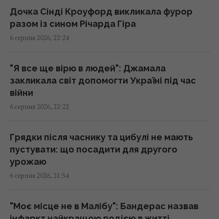
Дочка Сінді Кроуфорд викликала фурор
"Стародавній" римський театр, популярний
разом із сином Річарда Гіра
серед туристів, виявився підробкою
6 серпня 2026, 22:24
20:49 четвер, 06 серпня 2026
"Я все ще вірю в людей": Джамала
Ці знаки на долоні є не у всіх: що вони
закликала світ допомогти Україні під час
означають
війни
20:45 четвер, 06 серпня 2026
6 серпня 2026, 22:22
Дістатися "нуля" стає майже неможливим
Грядки після часнику та цибулі не мають
завданням, - Business Insider
пустувати: що посадити для другого
20:18 четвер, 06 серпня 2026
урожаю
6 серпня 2026, 21:54
Після скандалу у Федерації футболу
Інфантіно зберіг посаду, хоча Європа йому
"Моє місце не в Малібу": Бандерас назвав
не вірить
інфаркт найкращою подією в житті