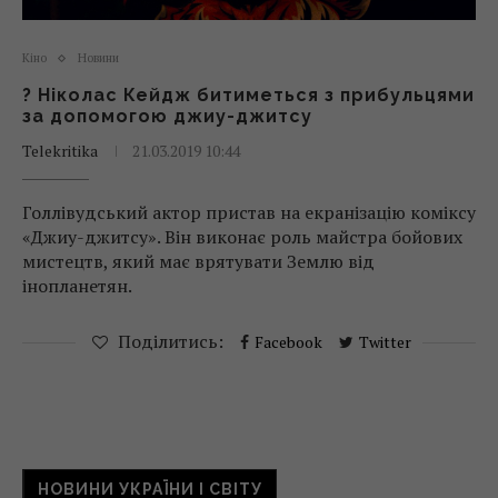
Кіно
Новини
? Ніколас Кейдж битиметься з прибульцями
за допомогою джиу-джитсу
Telekritika
21.03.2019 10:44
Голлівудський актор пристав на екранізацію коміксу
«Джиу-джитсу». Він виконає роль майстра бойових
мистецтв, який має врятувати Землю від
інопланетян.
Поділитись:
Facebook
Twitter
НОВИНИ УКРАЇНИ І СВІТУ