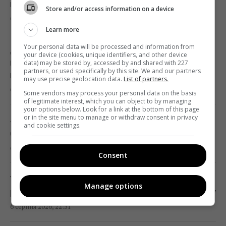
відкараскався від її сина-невдахи
ракета CM-70 з Канади, - ЗМІ
Store and/or access information on a device
6 серпня 2026, 23:26
21:42 четвер, 06 серпня 2026
Learn more
Your personal data will be processed and information from
Досвідчені туристи завжди кладуть у
Чим Україна може знищувати "Іскандери":
your device (cookies, unique identifiers, and other device
валізу шапочку для душу: ось навіщо вона
data) may be stored by, accessed by and shared with 227
експерти назвали єдиний реальний варіант
partners, or used specifically by this site. We and our partners
потрібна
may use precise geolocation data.
List of partners.
21:24 четвер, 06 серпня 2026
6 серпня 2026, 23:03
Some vendors may process your personal data on the basis
of legitimate interest, which you can object to by managing
your options below. Look for a link at the bottom of this page
Частина ракети SpaceX розбилася об
or in the site menu to manage or withdraw consent in privacy
«Їй було всього 26»: померла популярна
Місяць: вчені розповіли про побачене в
and cookie settings.
блогерка, яка надихала мільйони
телескоп
6 серпня 2026, 22:53
20:58 четвер, 06 серпня 2026
Consent
Україна може отримати новий захист від
Китай оточив пустелю деревами: через
Manage options
ракет РФ: Сікорський зробив важливу заяву
роки вона почала поглинати більше CO₂
6 серпня 2026, 22:51
20:52 четвер, 06 серпня 2026