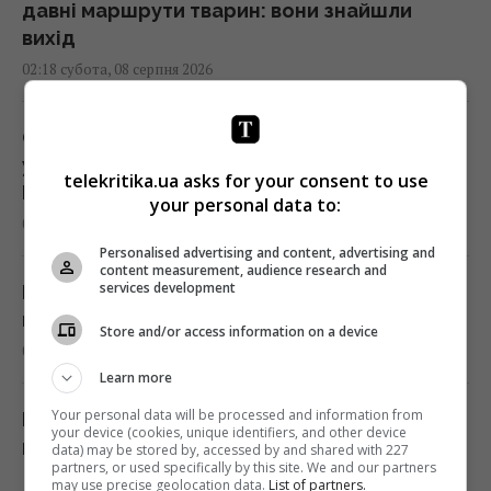
давні маршрути тварин: вони знайшли
вихід
02:18 субота, 08 серпня 2026
Саудівська Аравія, Пакистан і Туреччина
уклали угоду про взаємну оборону, -
telekritika.ua asks for your consent to use
Reuters
your personal data to:
01:44 субота, 08 серпня 2026
Personalised advertising and content, advertising and
content measurement, audience research and
services development
Експерти назвали 10 речей, які варто знати
про Прагу перед поїздкою
Store and/or access information on a device
01:15 субота, 08 серпня 2026
Learn more
Your personal data will be processed and information from
Росія просуває іноземним замовникам нову
your device (cookies, unique identifiers, and other device
ракету для Су-57, - ЗМІ
data) may be stored by, accessed by and shared with 227
partners, or used specifically by this site. We and our partners
00:32 субота, 08 серпня 2026
may use precise geolocation data.
List of partners.