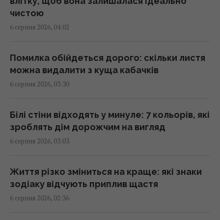
01:22 четвер, 06 серпня 2026
влітку, щоб вона залишалася ідеально
чистою
6 серпня 2026, 04:02
4 дати народження людей, які найлегше
пробачають
01:01 четвер, 06 серпня 2026
Помилка обійдеться дорого: скільки листя
можна видалити з куща кабачків
6 серпня 2026, 03:30
Швеція передасть Україні судно з
"тіньового флоту" Росії
00:38 четвер, 06 серпня 2026
Білі стіни відходять у минуле: 7 кольорів, які
зроблять дім дорожчим на вигляд
6 серпня 2026, 03:03
Шестимісячним немовлятам показали
павуків і квіти: реакція очей здивувала
вчених
Життя різко зміниться на краще: які знаки
23:59 середа, 05 серпня 2026
зодіаку відчують приплив щастя
6 серпня 2026, 02:36
Новий рівень ескалації: The Guardian про