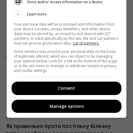
Store and/or access information on a device
6 серпня 2026, 05:39
Путін перегруповує бойові дії в Україні: у
WSJ розповіли, чого він прагне
Learn more
02:28 четвер, 06 серпня 2026
Як часто потрібно чистити бойлер: точні
Your personal data will be processed and information from
your device (cookies, unique identifiers, and other device
терміни та правила профілактики
data) may be stored by, accessed by and shared with 227
6 серпня 2026, 05:25
partners, or used specifically by this site. We and our partners
Подружжя придбало недорогий будинок в
may use precise geolocation data.
List of partners.
Італії, але незабаром виявився головний
Some vendors may process your personal data on the basis
підступ
of legitimate interest, which you can object to by managing
Мало хто знає: що насправді означає
your options below. Look for a link at the bottom of this page
01:58 четвер, 06 серпня 2026
сніжинка на панелі холодильника
or in the site menu to manage or withdraw consent in privacy
and cookie settings.
6 серпня 2026, 05:11
Експерт оцінив можливсті української
Consent
системи ППО "Фрея" на першому етапі
Життя заграє іншими барвами: чотирьом
01:57 четвер, 06 серпня 2026
знакам зодіаку доля подарує новий шанс
Manage options
6 серпня 2026, 04:30
Розвідувальні відносини між США та
Україною значно покращилися, - Politico
Як правильно прати постільну білизну