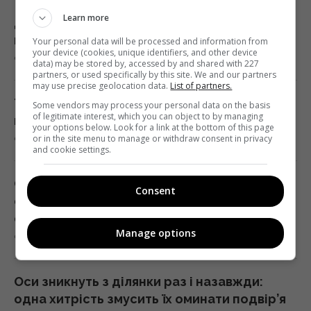
свіжа партія зброї від Туреччини
Learn more
02:27 неділя, 09 серпня 2026
Дата народження підкаже талісман удачі
на серпень: що носити з собою
Your personal data will be processed and information from
your device (cookies, unique identifiers, and other device
9 серпня 2026, 04:30
Один із найближчих соратників Асада
data) may be stored by, accessed by and shared with 227
partners, or used specifically by this site. We and our partners
переховується в Москві, - The Telegraph
may use precise geolocation data.
List of partners.
01:58 неділя, 09 серпня 2026
ТЦК отримають нові дані про чоловіків:
Some vendors may process your personal data on the basis
of legitimate interest, which you can object to by managing
кого і де зможуть розшукати
your options below. Look for a link at the bottom of this page
or in the site menu to manage or withdraw consent in privacy
9 серпня 2026, 04:09
Зухвалі удари України по Росії можуть
and cookie settings.
зіграти на руку Путіну, - The Times
01:23 неділя, 09 серпня 2026
Стара лаванда знову стане пишною:
Consent
садівники розкрили секрет правильної
обрізки
Експерт назвав 4 безкоштовні програми,
Manage options
9 серпня 2026, 03:31
які встановлює на кожен ПК із Windows
01:15 неділя, 09 серпня 2026
Оси зникнуть з ділянки раз і назавжди:
одна хитрість змусить їх оминати подвір’я
Росія може застосувати ядерну зброю