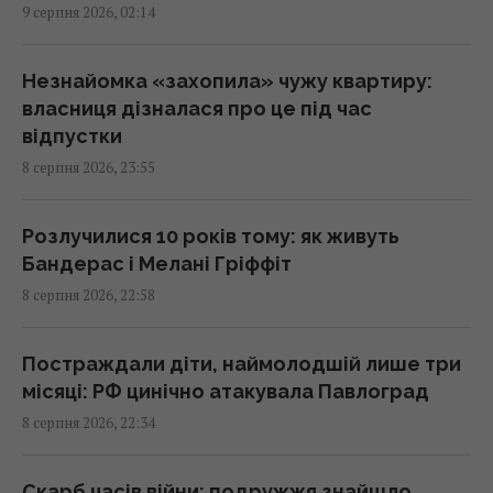
9 серпня 2026, 02:14
проти України: у МЗС Туреччини назвали
реальну умову
00:37 неділя, 09 серпня 2026
Незнайомка «захопила» чужу квартиру:
власниця дізналася про це під час
відпустки
Має невдоволений вигляд і є майстром
8 серпня 2026, 23:55
маскування: що відомо про дивного птаха з
Австралії
00:30 неділя, 09 серпня 2026
Розлучилися 10 років тому: як живуть
Бандерас і Мелані Гріффіт
8 серпня 2026, 22:58
Європейські річки обміліли: DW розповів,
чи йдеться про нестачу питної води
23:53 субота, 08 серпня 2026
Постраждали діти, наймолодшій лише три
місяці: РФ цинічно атакувала Павлоград
8 серпня 2026, 22:34
Жителів Одеси готують до захисту міста
від російського десанту
23:26 субота, 08 серпня 2026
Скарб часів війни: подружжя знайшло