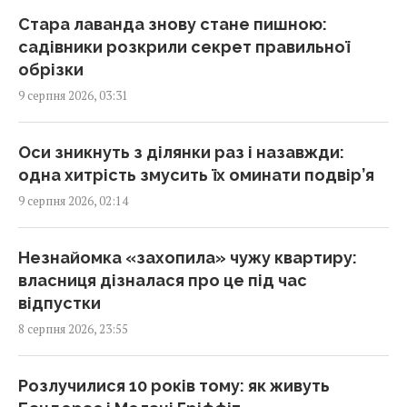
01:15 неділя, 09 серпня 2026
Стара лаванда знову стане пишною:
садівники розкрили секрет правильної
Росія може застосувати ядерну зброю
обрізки
проти України: у МЗС Туреччини назвали
9 серпня 2026, 03:31
реальну умову
00:37 неділя, 09 серпня 2026
Оси зникнуть з ділянки раз і назавжди:
одна хитрість змусить їх оминати подвір’я
Має невдоволений вигляд і є майстром
9 серпня 2026, 02:14
маскування: що відомо про дивного птаха з
Австралії
00:30 неділя, 09 серпня 2026
Незнайомка «захопила» чужу квартиру:
власниця дізналася про це під час
відпустки
Європейські річки обміліли: DW розповів,
8 серпня 2026, 23:55
чи йдеться про нестачу питної води
23:53 субота, 08 серпня 2026
Розлучилися 10 років тому: як живуть