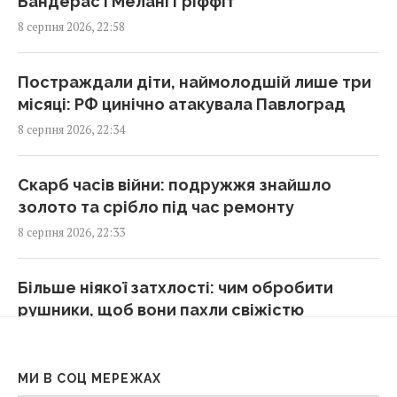
Бандерас і Мелані Гріффіт
Жителів Одеси готують до захисту міста
8 серпня 2026, 22:58
від російського десанту
23:26 субота, 08 серпня 2026
Постраждали діти, наймолодшій лише три
місяці: РФ цинічно атакувала Павлоград
Стародавній римлянин міг збирати кістки
8 серпня 2026, 22:34
"морських чудовиськ": вчені знайшли його
колекцію
23:23 субота, 08 серпня 2026
Скарб часів війни: подружжя знайшло
золото та срібло під час ремонту
8 серпня 2026, 22:33
Росія вдарила по центру Павлограда: є
поранені
22:39 субота, 08 серпня 2026
Більше ніякої затхлості: чим обробити
рушники, щоб вони пахли свіжістю
8 серпня 2026, 21:47
У Балтійському морі швидко поширюється
чужорідний "морський канібал"
МИ В СОЦ МЕРЕЖАХ
22:25 субота, 08 серпня 2026
Виведення українських військ з Донбасу: