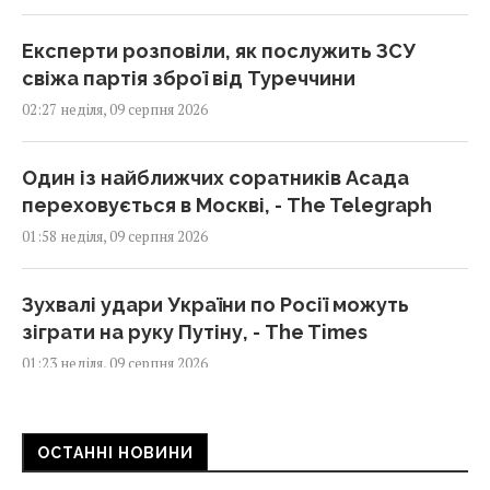
Експерти розповіли, як послужить ЗСУ
свіжа партія зброї від Туреччини
02:27 неділя, 09 серпня 2026
Один із найближчих соратників Асада
переховується в Москві, - The Telegraph
01:58 неділя, 09 серпня 2026
Зухвалі удари України по Росії можуть
зіграти на руку Путіну, - The Times
01:23 неділя, 09 серпня 2026
Експерт назвав 4 безкоштовні програми,
ОСТАННІ НОВИНИ
які встановлює на кожен ПК із Windows