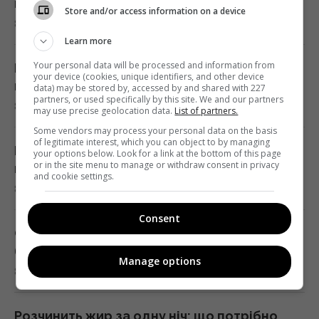
пральну машину оцет: який буде ефект
Store and/or access information on a device
8 серпня 2026, 18:47
Норвезькі військові навчають ЗСУ "духу
Learn more
вікінгів" для виживання на фронті, - BI
Your personal data will be processed and information from
17:38 субота, 08 серпня 2026
Меган Маркл звинуватили у поширенні
your device (cookies, unique identifiers, and other device
пліток про короля Чарльза
data) may be stored by, accessed by and shared with 227
partners, or used specifically by this site. We and our partners
8 серпня 2026, 18:22
Один трагічний випадок змусив чоловіка
may use precise geolocation data.
List of partners.
схуднути на 25 кг за пів року, - The Mirror
Some vendors may process your personal data on the basis
of legitimate interest, which you can object to by managing
17:26 субота, 08 серпня 2026
Не Путін: Лукашенко назвав несподівану
your options below. Look for a link at the bottom of this page
or in the site menu to manage or withdraw consent in privacy
причину війни РФ проти України, що відомо
and cookie settings.
8 серпня 2026, 18:16
Вівці та віслюк врятували сонячну
електростанцію у США: їм доручили
Consent
особливе завдання
Сарана вкрила небо чорним: "біблійна
17:16 субота, 08 серпня 2026
буря" налякала росіян
Manage options
8 серпня 2026, 18:03
Україна ніколи не випускатиме ракети до
Patriot: експерт назвав причини
Розчинить жир за одну ніч: що потрібно