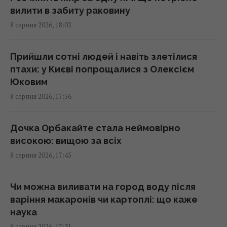
17:13 субота, 08 серпня 2026
вилити в забиту раковину
8 серпня 2026, 18:02
9 серпня: церковне свято сьогодні, про що
краще мовчати цього дня
Прийшли сотні людей і навіть злетілися
17:10 субота, 08 серпня 2026
птахи: у Києві попрощалися з Олексієм
Юковим
8 серпня 2026, 17:56
Гороскоп на 9 серпня: Овнам –
прислухатися, Рибам – відпустити минуле
17:00 субота, 08 серпня 2026
Дочка Орбакайте стала неймовірно
високою: вищою за всіх
8 серпня 2026, 17:45
Смачний печений перець на зиму: секрет
маринаду для ідеальної заготівлі
16:55 субота, 08 серпня 2026
Чи можна виливати на город воду після
варіння макаронів чи картоплі: що каже
наука
До 2030 року в Україні стане на третину
8 серпня 2026, 17:31