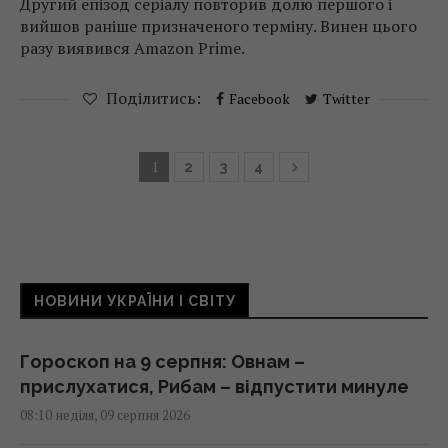
Другий епізод серіалу повторив долю першого і
вийшов раніше призначеного терміну. Винен цього
разу виявився Amazon Prime.
Поділитись:
Facebook
Twitter
1
2
3
4
НОВИНИ УКРАЇНИ І СВІТУ
Гороскоп на 9 серпня: Овнам –
прислухатися, Рибам – відпустити минуле
08:10 неділя, 09 серпня 2026