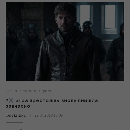
Кіно
Новини
Серіали
?
«Гра престолів» знову вийшла
завчасно
Telekritika
22.04.2019 13:08