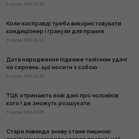
9 серпня 2026, 07:23
В Амазонії знайшли сліди раніше невідомої
цивілізації, яка могла налічувати мільйони
людей
Коли насправді треба використовувати
05:31 неділя, 09 серпня 2026
кондиціонер і гранули для прання
9 серпня 2026, 05:21
5 пристроїв, якими ви користуєтеся щодня,
але забуваєте перезавантажувати
Дата народження підкаже талісман удачі
04:30 неділя, 09 серпня 2026
на серпень: що носити з собою
9 серпня 2026, 04:30
На виноградниках у США встановили понад
500 будиночків для сов: результат
ТЦК отримають нові дані про чоловіків:
здивував
кого і де зможуть розшукати
03:30 неділя, 09 серпня 2026
9 серпня 2026, 04:09
Археологи виявили у глибокій печері
Стара лаванда знову стане пишною:
споруду, зведену 176 500 років тому: що їх