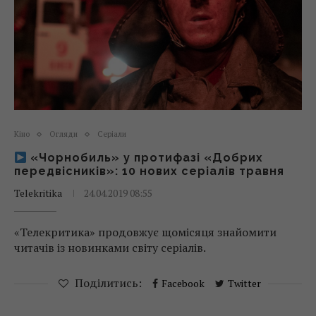
Кіно
Огляди
Серіали
«Чорнобиль» у протифазі «Добрих
передвісників»: 10 нових серіалів травня
Telekritika
24.04.2019 08:55
«Телекритика» продовжує щомісяця знайомити
читачів із новинками світу серіалів.
Поділитись:
Facebook
Twitter