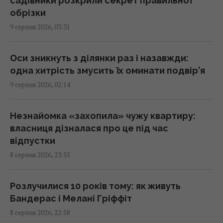
садівники розкрили секрет правильної
здивувало
обрізки
02:59 неділя, 09 серпня 2026
9 серпня 2026, 03:31
Риб випустили за сотні кілометрів від дому:
Оси зникнуть з ділянки раз і назавжди:
через два роки вони повернулися
одна хитрість змусить їх оминати подвір’я
02:33 неділя, 09 серпня 2026
9 серпня 2026, 02:14
Експерти розповіли, як послужить ЗСУ
Незнайомка «захопила» чужу квартиру:
свіжа партія зброї від Туреччини
власниця дізналася про це під час
02:27 неділя, 09 серпня 2026
відпустки
8 серпня 2026, 23:55
Один із найближчих соратників Асада
переховується в Москві, - The Telegraph
Розлучилися 10 років тому: як живуть
01:58 неділя, 09 серпня 2026
Бандерас і Мелані Гріффіт
8 серпня 2026, 22:58