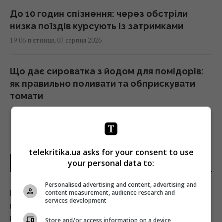
До 10 годин спізнення: через обстріли
низка поїздів курсують із затримками
19:06 п'ятниця, 07 серпня 2026
Що дає сироватка з йодом для помідорів:
як правильно поливати та обприскувати
томати
19:00 п'ятниця, 07 серпня 2026
Вперед у минуле: через війну маленькі
telekritika.ua asks for your consent to use
магазини замінять супермаркети, - експерт
your personal data to:
ОСТАННІ НОВИНИ
18:42 п'ятниця, 07 серпня 2026
Personalised advertising and content, advertising and
Що буде з бронюванням
content measurement, audience research and
Ринок "лихоманить": квадратні метри в
services development
військовозобов'язаних: юрист попередив
новобудовах дорожчають, попри падіння
про небезпечні зміни
Store and/or access information on a device