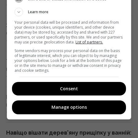
попиту
7 серпня 2026, 19:42
18:38 п'ятниця, 07 серпня 2026
Learn more
Your personal data will be processed and information from
З 1 вересня тисячі людей можуть втратити
your device (cookies, unique identifiers, and other device
В Херсонській області уражено базу ФСБ
data) may be stored by, accessed by and shared with 227
бронювання: кого зачеплять зміни
"Беня House": Мадяр розкрив деталі (відео)
partners, or used specifically by this site. We and our partners
7 серпня 2026, 19:37
may use precise geolocation data.
List of partners.
18:33 п'ятниця, 07 серпня 2026
Some vendors may process your personal data on the basis
of legitimate interest, which you can object to by managing
your options below. Look for a link at the bottom of this page
Тест на IQ: потрібно знайти три відмінності
Коли краще їсти помідори для повного
or in the site menu to manage or withdraw consent in privacy
на картинці чоловіка з кавою за 7 с
and cookie settings.
засвоєння вітамінів: вчені дали чітку
7 серпня 2026, 19:13
відповідь
Consent
18:20 п'ятниця, 07 серпня 2026
Після провалу наступу на Путіна чекає
головний удар: Ейдман назвав, який саме
Manage options
Складено топ-10 найочікуваніших ігор 2027
7 серпня 2026, 19:10
року – серед них є український проєкт
18:09 п'ятниця, 07 серпня 2026
Навіщо вішати дерев'яну прищіпку у ванній: