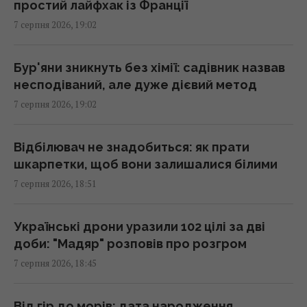
простий лайфхак із Франції
Бюджетний вибір: названо головний
7 серпня 2026, 19:02
автомобільний бестселер у Європі
18:06 п'ятниця, 07 серпня 2026
Бур'яни зникнуть без хімії: садівник назвав
несподіваний, але дуже дієвий метод
У двох районах Києва зникло світло: в ДТЕК
7 серпня 2026, 19:02
назвали причину
18:02 п'ятниця, 07 серпня 2026
Відбілювач не знадобиться: як прати
шкарпетки, щоб вони залишалися білими
Гороскоп на 8 серпня за картами Таро:
7 серпня 2026, 18:51
Дівам - суперечки, Ракам - емоції
18:00 п'ятниця, 07 серпня 2026
Українські дрони уразили 102 цілі за дві
доби: "Мадяр" розповів про розгром
Яка кімнатна рослина вам подобається:
7 серпня 2026, 18:45
психологічний тест на суперсилу
18:00 п'ятниця, 07 серпня 2026
Від гір до морів: дата народження