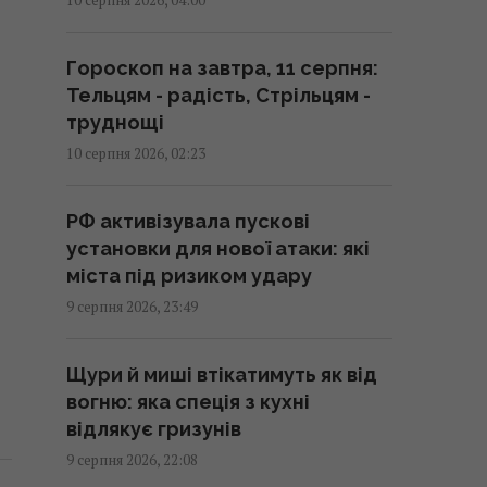
01:59 понеділок, 10 серпня 2026
Гороскоп на завтра, 11 серпня:
Допоможе побороти втому:
Тельцям - радість, Стрільцям -
дієтологи назвали найкращий
труднощі
перекус для бадьорості
10 серпня 2026, 02:23
01:40 понеділок, 10 серпня 2026
РФ активізувала пускові
Туреччина відновила транзит
установки для нової атаки: які
суден через Чорне море після
міста під ризиком удару
затримок, - Bloomberg
9 серпня 2026, 23:49
00:54 понеділок, 10 серпня 2026
Щури й миші втікатимуть як від
Ця незвичайна піраміда у США
вогню: яка спеція з кухні
за $5,7 млрд пропрацювала
відлякує гризунів
лише один день: що з нею
9 серпня 2026, 22:08
сталося