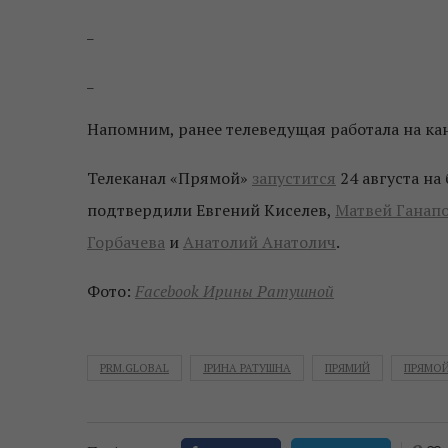
_
_
Напомним, ранее телеведущая работала на кан
Телеканал «Прямой»
запустится
24 августа на
подтвердили Евгений Киселев,
Матвей Ганап
Горбачева
и
Анатолий Анатолич
.
Фото:
Facebook Ирины Ратушной
PRM.GLOBAL
ІРИНА РАТУШНА
ПРЯМИЙ
ПРЯМО