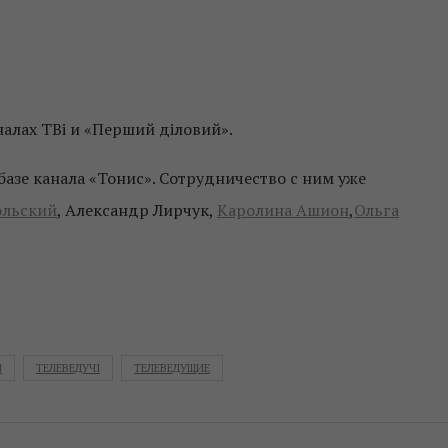
алах ТВі и «Перший діловий».
 базе канала «Тонис». Сотрудничество с ним уже
ольский
, Александр Лирчук,
Каролина Ашион
,
Ольга
Й
ТЕЛЕВЕДУЧІ
ТЕЛЕВЕДУЩИЕ