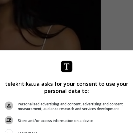
telekritika.ua asks for your consent to use your
personal data to:
 так сказать, «зеленая». Но в моем случае главное – не
Personalised advertising and content, advertising and content
ось работать, а качество сделанной работы”, – говорит
measurement, audience research and services development
Store and/or access information on a device