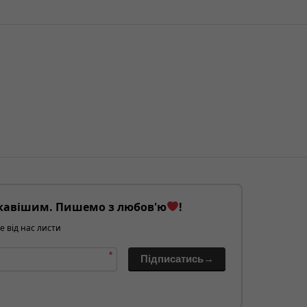
кавішим. Пишемо з любов'ю
!
е від нас листи
*
Підписатись→