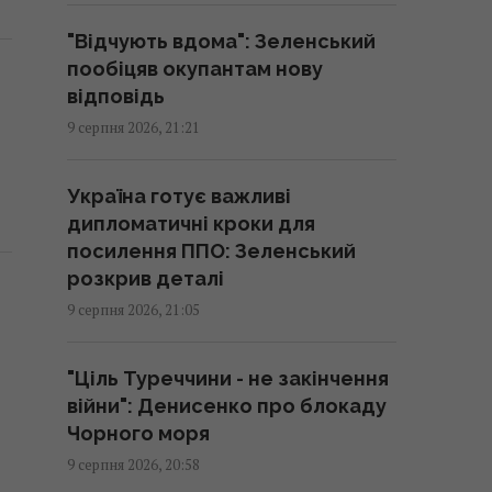
00:39 понеділок, 10 серпня 2026
"Відчують вдома": Зеленський
пообіцяв окупантам нову
Україна готує Чорнобиль до
відповідь
чергової спроби вторгнення з
9 серпня 2026, 21:21
боку РФ, - Der Spiegel
00:08 понеділок, 10 серпня 2026
Україна готує важливі
дипломатичні кроки для
Американець об'їздив усю
посилення ППО: Зеленський
Україну і назвав найкраще
розкрив деталі
місто
9 серпня 2026, 21:05
23:37 неділя, 09 серпня 2026
"Ціль Туреччини - не закінчення
Як щоденне вживання йогурту
війни": Денисенко про блокаду
впливає на організм: відповідь
Чорного моря
експертів
9 серпня 2026, 20:58
23:35 неділя, 09 серпня 2026