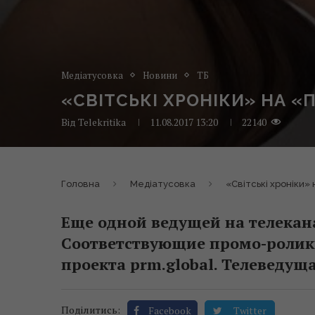
Медіатусовка
Новини
ТБ
«СВІТСЬКІ ХРОНІКИ» НА 
Від
Telekritika
11.08.2017 13:20
22140
Головна
Медіатусовка
«Світські хроніки»
Еще одной ведущей на телекан
Соответствующие промо-ролик
проекта prm.global. Телеведущ
Поділитись:
Facebook
Twitter