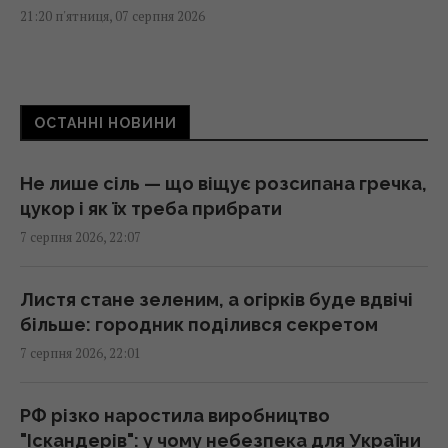
21:20 п'ятниця, 07 серпня 2026
Суд продовжив тримання під вартою для
Коломойського, захист заявив про
ОСТАННІ НОВИНИ
проблеми зі здоров'ям
20:39 п'ятниця, 07 серпня 2026
Не лише сіль — що віщує розсипана гречка,
цукор і як їх треба прибрати
Росія встановила антидронові сітки на
7 серпня 2026, 22:07
своїх субмаринах, розташованих за тисячі
кілометрів від України
20:35 п'ятниця, 07 серпня 2026
Листя стане зеленим, а огірків буде вдвічі
більше: городник поділився секретом
7 серпня 2026, 22:01
Що їсти для здоров’я серця: кардіологи
назвали 7 каш
20:22 п'ятниця, 07 серпня 2026
РФ різко наростила виробництво
"Іскандерів": у чому небезпека для України