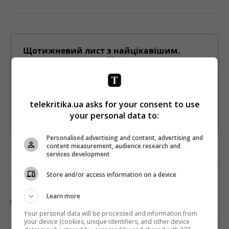
Щотижневий лист з найцікавішим.
Пишемо з любов'ю
!
Підпишіться ще раз, якщо не отримуєте від нас листи
*
Підписатись→
telekritika.ua asks for your consent to use
your personal data to:
Предоставлено SendPulse
Personalised advertising and content, advertising and
загрузка...
content measurement, audience research and
services development
Store and/or access information on a device
Попередня стаття
? УЖЕ ЗАВТРА – ТВ-ПРЕМ’ЄРА КОМЕДІЇ «Я, ТИ,
Learn more
ВІН, ВОНА»
Your personal data will be processed and information from
Наступна стаття
your device (cookies, unique identifiers, and other device