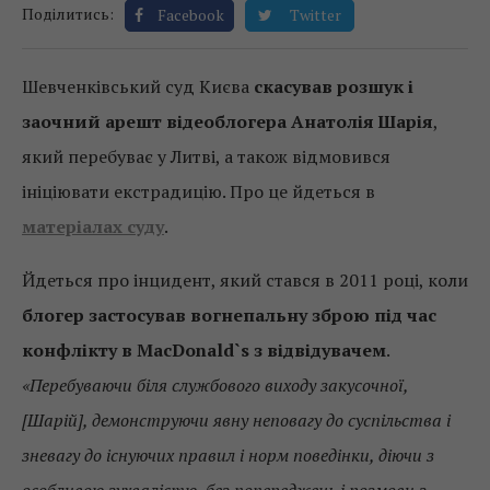
Поділитись:
Facebook
Twitter
Шевченківський суд Києва
скасував розшук і
заочний арешт відеоблогера Анатолія Шарія
,
який перебуває у Литві, а також відмовився
ініціювати екстрадицію. Про це йдеться в
матеріалах суду
.
Йдеться про інцидент, який стався в 2011 році, коли
блогер застосував вогнепальну зброю під час
конфлікту в MacDonald`s з відвідувачем
.
«Перебуваючи біля службового виходу закусочної,
[Шарій], демонструючи явну неповагу до суспільства і
зневагу до існуючих правил і норм поведінки, діючи з