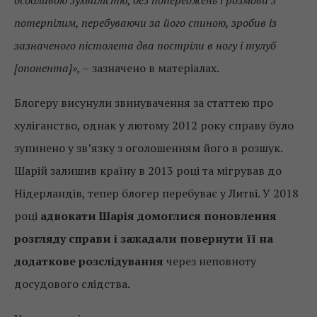
особливою зухвалістю, без попереджень і розмови з
потерпілим, перебуваючи за його спиною, зробив із
зазначеного пістолета два постріли в ногу і тулуб
[опонента]», –
зазначено в матеріалах.
Блогеру висунули звинувачення за статтею про
хуліганство, однак у лютому 2012 року справу було
зупинено у зв’язку з оголошенням його в розшук.
Шарій залишив країну в 2013 році та мігрував до
Нідерландів, тепер блогер перебуває у Литві. У 2018
році
адвокати Шарія домоглися поновлення
розгляду справи і зажадали повернути її на
додаткове розслідування
через неповноту
досудового слідства.