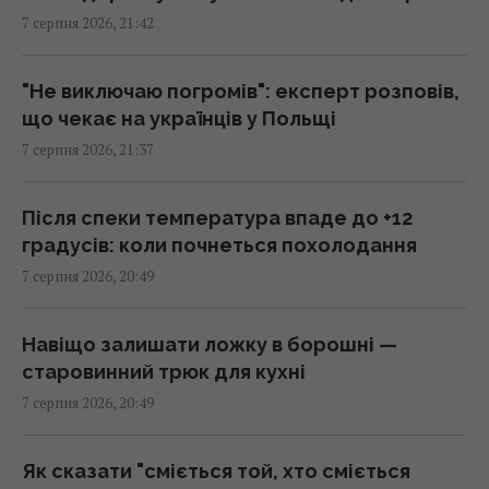
7 серпня 2026, 21:42
Льотчик-утікач з КНДР уперше сів за
штурвал Boeing 737 і був приголомшений
20:18 п'ятниця, 07 серпня 2026
"Не виключаю погромів": експерт розповів,
що чекає на українців у Польщі
7 серпня 2026, 21:37
Сенат США схвалив законопроект про
"пекельні санкції" проти РФ
20:17 п'ятниця, 07 серпня 2026
Після спеки температура впаде до +12
градусів: коли почнеться похолодання
7 серпня 2026, 20:49
Київ буде значно краще підготовлений до
зими, але фактор обстрілів і можливостей
ППО ніхто не відміняв, - Пантелеєв
Навіщо залишати ложку в борошні —
20:01 п'ятниця, 07 серпня 2026
старовинний трюк для кухні
7 серпня 2026, 20:49
Зеленський прибув до Сербії: деталі
першого офіційного візиту
Як сказати "сміється той, хто сміється