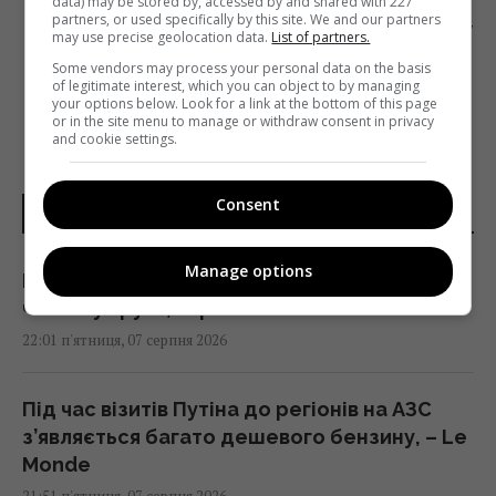
data) may be stored by, accessed by and shared with 227
?
ОБЕРИ НАЙКРАЩИЙ УКРАЇНСЬКИЙ ФІЛЬМ
partners, or used specifically by this site. We and our partners
2018 РОКУ
may use precise geolocation data.
List of partners.
Some vendors may process your personal data on the basis
of legitimate interest, which you can object to by managing
your options below. Look for a link at the bottom of this page
or in the site menu to manage or withdraw consent in privacy
and cookie settings.
Consent
НОВИНИ УКРАЇНИ І СВІТУ
Manage options
Росія збирається остаточно анексувати
частину Грузії, - країни НАТО
22:01 п'ятниця, 07 серпня 2026
Під час візитів Путіна до регіонів на АЗС
з’являється багато дешевого бензину, – Le
Monde