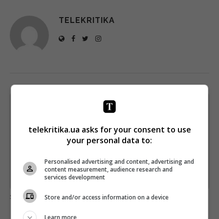
TELEKRITIKA
Щотижневий лист з найцікавішим.
Пишемо з любов'ю
!
telekritika.ua asks for your consent to use
Підпишіться ще раз, якщо не отримуєте від нас листи
your personal data to:
*
Підписатись→
Personalised advertising and content, advertising and
content measurement, audience research and
services development
Предоставлено SendPulse
загрузка...
Store and/or access information on a device
Learn more