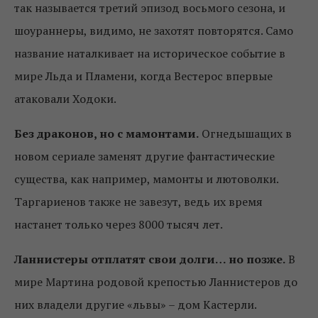
так называется третий эпизод восьмого сезона, и
шоураннеры, видимо, не захотят повторятся. Само
название наталкивает на историческое событие в
мире Льда и Пламени, когда Вестерос впервые
атаковали Ходоки.
Без драконов, но с мамонтами.
Огнедышащих в
новом сериале заменят другие фантастические
существа, как например, мамонты и лютоволки.
Таргариенов также не завезут, ведь их время
настанет только через 8000 тысяч лет.
Ланнистеры отплатят свои долги… но позже.
В
мире Мартина родовой крепостью Ланнистеров до
них владели другие «львы» – дом Кастерли.