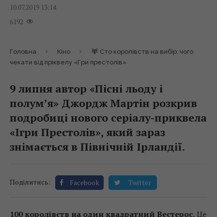
10.07.2019 13:14
6192
Головна
Кіно
Сто королівств на вибір: чого
чекати від пріквелу «Гри престолів»
9 липня автор «Пісні льоду і
полум’я» Джордж Мартін розкрив
подробиці нового серіалу-приквела
«Ігри Престолів», який зараз
знімається в Північній Ірландії.
Поділитись:
Facebook
Twitter
100 королівств на один квадратний Вестерос.
Це