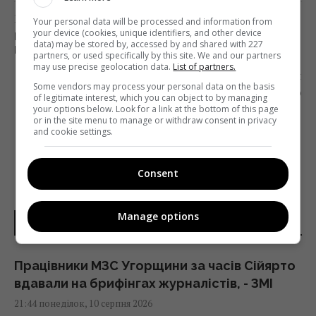
Попередня стаття
Your personal data will be processed and information from
your device (cookies, unique identifiers, and other device
РАНКОВА ПРОГРАМА ВІД «ЕРИ МЕДІА» ЩЕ РІК
data) may be stored by, accessed by and shared with 227
БУДЕ ВИХОДИТИ НА «UA: ПЕРШОМУ»
partners, or used specifically by this site. We and our partners
may use precise geolocation data.
List of partners.
Наступна стаття
Some vendors may process your personal data on the basis
ВИЙШОВ ПЕРШИЙ ТРЕЙЛЕР УКРАЇНСЬКОГО
of legitimate interest, which you can object to by managing
ФІЛЬМУ ПРО ПРОФСПІЛКОВИЙ ХОР
your options below. Look for a link at the bottom of this page
or in the site menu to manage or withdraw consent in privacy
and cookie settings.
Consent
Manage options
НОВИНИ УКРАЇНИ І СВІТУ
Працівники МЗС Угорщини за часів Сійярто
вдавали на брифінгах журналістів, - ЗМІ
21:44 понеділок, 10 серпня 2026