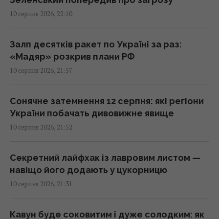
На дроні, що влучив в український літак у
10 серпня 2026, 22:10
Лейпцигу, знайшли сліди ДНК, – Die Zeit
20:17 понеділок, 10 серпня 2026
Залп десятків ракет по Україні за раз:
«Мадяр» розкрив плани РФ
У Колумбії стався потужний землетрус:
10 серпня 2026, 21:57
загинули щонайменше 18 людей, - ВВС
20:17 понеділок, 10 серпня 2026
Сонячне затемнення 12 серпня: які регіони
України побачать дивовижне явище
Кава може допомогти зменшити жир на
10 серпня 2026, 21:52
животі, але є один важливий нюанс
19:33 понеділок, 10 серпня 2026
Секретний лайфхак із лавровим листом —
навіщо його додають у цукорницю
Червоні родимки на шкірі: чи можуть вони
10 серпня 2026, 21:31
перерости в рак і коли треба до лікаря
19:30 понеділок, 10 серпня 2026
Кавун буде соковитим і дуже солодким: як