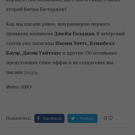
второй Битвы Бастардов?
Как мы писали ранее, шоураннером первого
приквела назначена
Джейн Голдман
. В актерский
состав уже записаны
Наоми Уоттс, Кэмпбелл
Бауэр, Джош Уайтхаус
и другие. Об остальных
предстоящих спин-оффах и их создателях мы
писали
здесь
.
Фото: HBO
0
Поділитись:
Facebook
Twitter