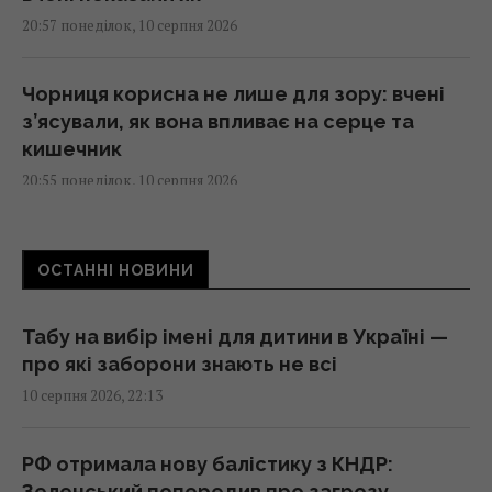
20:57 понеділок, 10 серпня 2026
Чорниця корисна не лише для зору: вчені
з’ясували, як вона впливає на серце та
кишечник
20:55 понеділок, 10 серпня 2026
На Одещині розбився військовий літак,
ОСТАННІ НОВИНИ
пілот катапультувався, - Повітряні сили
20:44 понеділок, 10 серпня 2026
Табу на вибір імені для дитини в Україні —
про які заборони знають не всі
Титан ніколи не перебуває на однаковій
10 серпня 2026, 22:13
відстані від Землі: у чому причина
20:37 понеділок, 10 серпня 2026
РФ отримала нову балістику з КНДР:
Зеленський попередив про загрозу