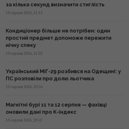
за кілька секунд визначити стиглість
Авіакомпанія запускає рейс для
10 серпня 2026, 21:15
спостереження за сонячним затемненням
прямо з літака
19:19 понеділок, 10 серпня 2026
Кондиціонер більше не потрібен: один
простий предмет допоможе пережити
нічну спеку
Україна знищує засоби ППО, що
10 серпня 2026, 21:02
охороняють "Палац Путіна", - The Telegraph
19:12 понеділок, 10 серпня 2026
Український МіГ-29 розбився на Одещині: у
ПС розповіли про долю льотчика
Ідеальне тренування в аеропорту: які
10 серпня 2026, 20:56
вправи допоможуть уникнути болю в тілі
після польоту
19:10 понеділок, 10 серпня 2026
Магнітні бурі 11 та 12 серпня — фахівці
оновили дані про K-індекс
10 серпня 2026, 20:47
Чи перевершить Україна розробників