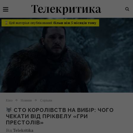
Цей матеріал опублікований
більш ніж 5 місяців тому
Кіно
Новини
Серіали
СТО КОРОЛІВСТВ НА ВИБІР: ЧОГО
ЧЕКАТИ ВІД ПРІКВЕЛУ «ГРИ
ПРЕСТОЛІВ»
Від
Telekritika