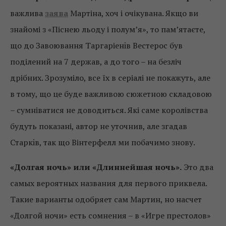
важлива
заява
Мартіна, хоч і очікувана. Якщо ви
знайомі з «Піснею льоду і полум’я», то пам’ятаєте,
що до Завоювання Таргаріенiв Вестерос був
поділений на 7 держав, а до того – на безліч
дрібних. Зрозуміло, все їх в серіалі не покажуть, але
в тому, що це буде важливою сюжетною складовою
– сумніватися не доводиться. Які саме королівства
будуть показані, автор не уточнив, але згадав
Старкiв, так що Вінтерфелл ми побачимо знову.
«Долгая ночь» или «Длиннейшая ночь».
Это два
самых вероятных названия для первого приквела.
Такие варианты одобряет сам Мартин, но насчет
«Долгой ночи» есть сомнения – в «Игре престолов»