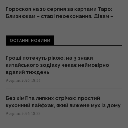
Гороскоп на 10 серпня за картами Таро:
Близнюкам – старі переконання, Дівам –
цілі
18:00 неділя, 09 серпня 2026
ОСТАННІ НОВИНИ
У єгипетських гробницях знаходили мед
віком у тисячі років: чому він не псується
Гроші потечуть рікою: на 3 знаки
17:34 неділя, 09 серпня 2026
китайського зодіаку чекає неймовірно
вдалий тиждень
9 серпня 2026, 18:34
Україна з прохача допомоги
перетворилася на зразкового союзника
США, - The Atlantic
Без хімії та липких стрічок: простий
17:31 неділя, 09 серпня 2026
кухонний лайфхак, який вижене мух із дому
9 серпня 2026, 18:33
Чи справді салат корисніший за