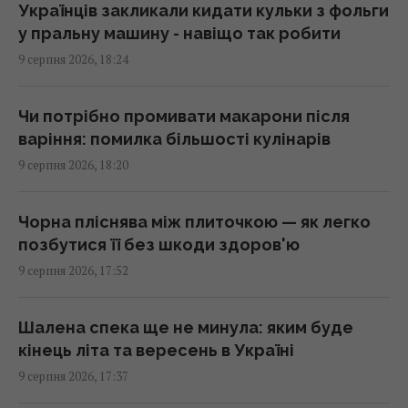
бутерброд: експерти дали несподівану
Українців закликали кидати кульки з фольги
відповідь
у пральну машину - навіщо так робити
17:29 неділя, 09 серпня 2026
9 серпня 2026, 18:24
У 1946 році люди послали сигнал на Місяць:
Чи потрібно промивати макарони після
відповідь прийшла через 2,5 секунди
варіння: помилка більшості кулінарів
17:28 неділя, 09 серпня 2026
9 серпня 2026, 18:20
10 серпня: церковне свято сьогодні, чому
Чорна пліснява між плиточкою — як легко
цього дня треба погладити чорного кота
позбутися її без шкоди здоров'ю
17:10 неділя, 09 серпня 2026
9 серпня 2026, 17:52
У РФ кажуть про пуски Х-101 із носіїв КАБів
Шалена спека ще не минула: яким буде
Су-34: аналітики оцінили, чи це можливо
кінець літа та вересень в Україні
17:01 неділя, 09 серпня 2026
9 серпня 2026, 17:37