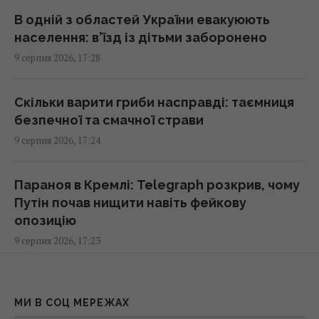
Гороскоп на 10 серпня: Левам – діяти
В одній з областей України евакуюють
сміливіше, Тельцям – вибачення
населення: в’їзд із дітьми заборонено
17:00 неділя, 09 серпня 2026
9 серпня 2026, 17:28
Ескалація повітряної війни призвела до
Скільки варити гриби насправді: таємниця
росту жертв серед мирного населення
безпечної та смачної страви
України, – CNN
9 серпня 2026, 17:24
16:56 неділя, 09 серпня 2026
Параноя в Кремлі: Telegraph розкрив, чому
Метеозалежність – це не міф: лікарка
Путін почав нищити навіть фейкову
розповіла про вплив погоди на здоров’я
опозицію
людей
9 серпня 2026, 17:23
16:56 неділя, 09 серпня 2026
З чого професійні прибиральниці завжди
Генріх VIII буквально жив у хмарі парфумів:
починають прибирання на кухні: більшість
МИ В СОЦ МЕРЕЖАХ
причина була далеко не королівською