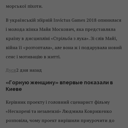
морської піхоти.
В українській збірній Invictus Games 2018 опинилася
і молода жінка Майя Москович, яка представляла
країну в дисципліні «Стрільба з лука». Зі слів Майї,
війна її «розтоптала», але вона ж і подарувала новий
сенс і мотивацію в житті.
Дуся
2 дня назад
«Горную женщину» впервые показали в
Киеве
Керівник проекту і головний сценарист фільму
«Нескорені та незалежні» Людмила Ковриженко
розповіла, чому проект вирішили приурочити до