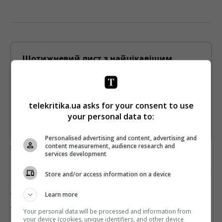
Щотижневий лист з найцікавішим.
Пишемо з любов'ю
!
Підпишіться ще раз, якщо не отримуєте від нас листи
*
telekritika.ua asks for your consent to use
Підписатись→
your personal data to:
Предоставлено SendPulse
Personalised advertising and content, advertising and
content measurement, audience research and
загрузка...
services development
Store and/or access information on a device
Попередня стаття
Learn more
ТЕТЯНА МАЦКЕВИЧ ЗАЯВИЛА, ЩО ДО НЕЇ В
ЛАТВІЇ НЕ БУЛО МОДЕЛЕЙ «ПЛЮС»
Your personal data will be processed and information from
your device (cookies, unique identifiers, and other device