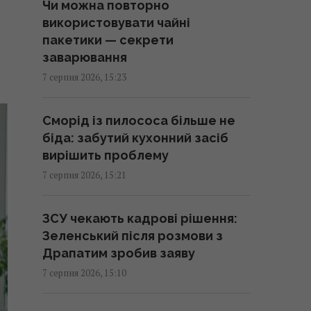
Чи можна повторно
15:37 п'ятниця, 07 серпня 2026
використовувати чайні
пакетики — секрети
Українське питання розкололо
заварювання
Італію навпіл, - Politico
7 серпня 2026, 15:23
15:36 п'ятниця, 07 серпня 2026
Сморід із пилососа більше не
Від фальшивих гідів до ШІ:
біда: забутий кухонний засіб
названо найнебезпечніші
вирішить проблему
шахрайські пастки для туристів
7 серпня 2026, 15:21
15:34 п'ятниця, 07 серпня 2026
ЗСУ чекають кадрові рішення:
5 найдешевших напрямків
Зеленський після розмови з
Європи для відпочинку у 2026
Драпатим зробив заяву
році: оновлений рейтинг
7 серпня 2026, 15:10
15:26 п'ятниця, 07 серпня 2026