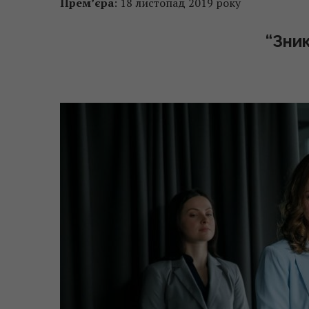
Прем’єра
: 18 листопад 2019 року
“Зни