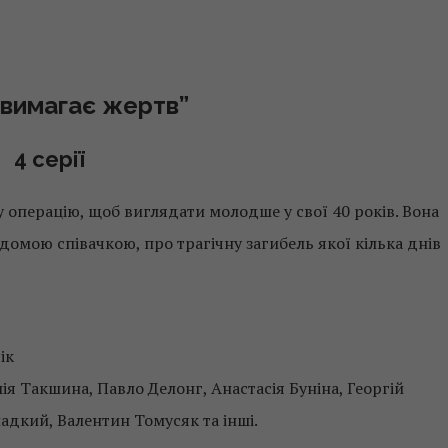
 вимагає жертв”
4 серії
операцію, щоб виглядати молодше у свої 40 років. Вона
відомою співачкою, про трагічну загибель якої кілька днів
ік
ія Такшина, Павло Делонг, Анастасія Буніна, Георгій
дкий, Валентин Томусяк та інші.