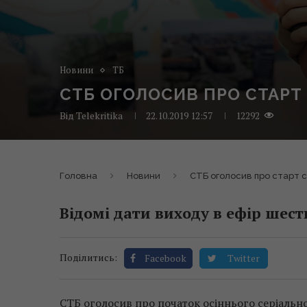
Новини
ТБ
СТБ ОГОЛОСИВ ПРО СТАРТ
Від
Telekritika
22.10.2019 12:57
12292
Головна
Новини
СТБ оголосив про старт с
Відомі дати виходу в ефір шес
Поділитись:
Facebook
Twitter
СТБ оголосив про початок осіннього серіально