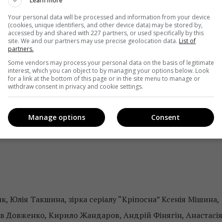
Learn more
Your personal data will be processed and information from your device
(cookies, unique identifiers, and other device data) may be stored by,
accessed by and shared with 227 partners, or used specifically by this
site. We and our partners may use precise geolocation data.
List of
partners.
Some vendors may process your personal data on the basis of legitimate
interest, which you can object to by managing your options below. Look
for a link at the bottom of this page or in the site menu to manage or
withdraw consent in privacy and cookie settings.
а Єва. Кожну з них чекають випробування на шляху пошук
е складним вибором між минулим і майбутнім. Друга
Manage options
Consent
ретій доведеться протистояти залицянням одіозного
, Юлія Такшина, зірка серіалу “Кріпосна” Ксенія Мішина,
ав Довженко, Кирило Жандаров, Андрій Фінягін, Анастасі