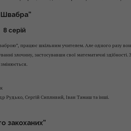
“Швабра”
8 серій
ваброю”, працює шкільним учителем. Але одного разу вон
ванні злочину, застосувавши свої математичні здібності. 
змінюється.
ік
др Рудько, Сергій Сипливий, Іван Тамаш та інші.
то закоханих”