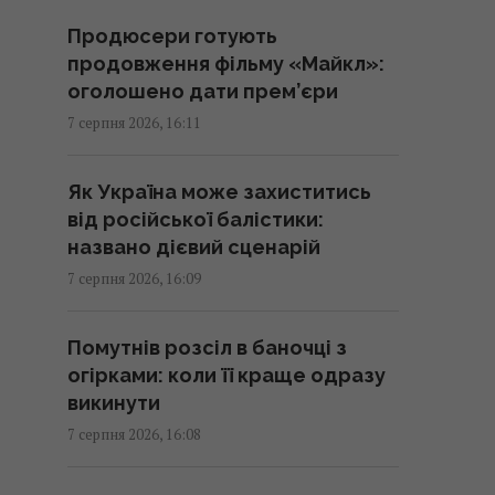
понеділок
Продюсери готують
15:56 п'ятниця, 07 серпня 2026
продовження фільму «Майкл»:
оголошено дати прем’єри
Кіборга Оловаренка шостий рік
7 серпня 2026, 16:11
судять через конфлікт з
агітаторами Шарія, – Аронець
Як Україна може захиститись
15:51 п'ятниця, 07 серпня 2026
від російської балістики:
названо дієвий сценарій
Деякі забуті спогади не
7 серпня 2026, 16:09
зникають повністю, їх можна
відновити, – дослідження
Помутнів розсіл в баночці з
15:49 п'ятниця, 07 серпня 2026
огірками: коли її краще одразу
викинути
Чи справді вигідна сімейна
7 серпня 2026, 16:08
упаковка: експерти розкрили
неочевидний нюанс