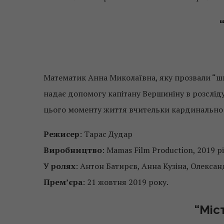
Математик Анна Миколаївна, яку прозвали “ш
надає допомогу капітану Вершиніну в розсліду
цього моменту життя вчительки кардинально 
Режисер
: Тарас Дудар
Виробництво
: Mamas Film Production, 2019 р
У ролях
: Антон Батирєв, Анна Кузіна, Олексан
Прем’єра
: 21 жовтня 2019 року.
“Міс