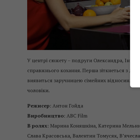
У центрі сюжету – подруги Олександра, Інга т
справжнього кохання. Перша зіткнеться з дуж
виявиться заручницею сімейних відносин. А т
чоловіки.
Режисер
: Антон Гойда
Виробництво
: ABC Film
В ролях
: Марина Коняшкіна, Катерина Мельник
Слава Красовська, Валентин Томусяк, В’ячесл