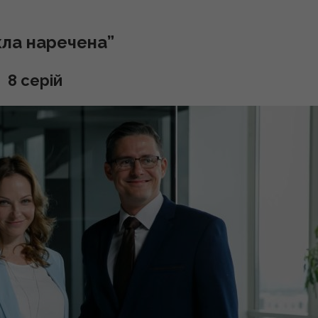
кла наречена”
8 серій