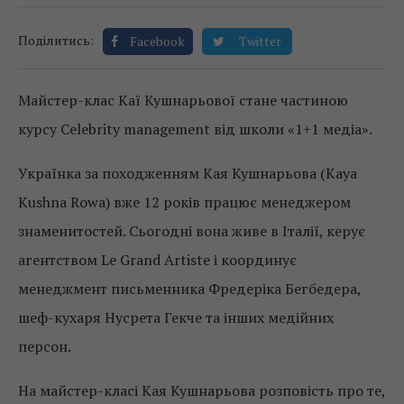
Поділитись:
Facebook
Twitter
Майстер-клас Каї Кушнарьової стане частиною
курсу Celebrity management від школи «1+1 медіа».
Українка за походженням Кая Кушнарьова (Kaya
Kushna Rowa) вже 12 років працює менеджером
знаменитостей. Сьогодні вона живе в Італії, керує
агентством Le Grand Artiste і координує
менеджмент письменника Фредеріка Бегбедера,
шеф-кухаря Нусрета Гекче та інших медійних
персон.
На майстер-класі Кая Кушнарьова розповість про те,