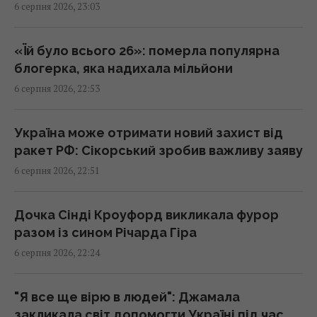
6 серпня 2026, 23:03
Зеленський про створення української
балістики
22:00 четвер, 06 серпня 2026
«Їй було всього 26»: померла популярна
блогерка, яка надихала мільйони
6 серпня 2026, 22:53
"Динамо" здобуло важливу перемогу у
кваліфікації Ліги конференцій
21:57 четвер, 06 серпня 2026
Україна може отримати новий захист від
ракет РФ: Сікорський зробив важливу заяву
6 серпня 2026, 22:51
Анчоуси чи сардини: яка риба корисніша
21:47 четвер, 06 серпня 2026
Дочка Сінді Кроуфорд викликала фурор
разом із сином Річарда Гіра
В Україну може потрапити антидронова
6 серпня 2026, 22:24
ракета CM-70 з Канади, - ЗМІ
21:42 четвер, 06 серпня 2026
"Я все ще вірю в людей": Джамала
закликала світ допомогти Україні під час