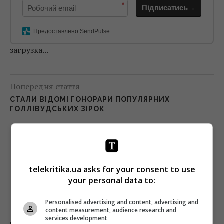
*
Підписатись→
Предоставлено SendPulse
загрузка...
Попередня стаття
СТАЛИ ВІДОМІ ГОНОРАРИ ПОПУЛЯРНИХ
ГОЛЛІВУДСЬКИХ ЗІРОК
Наступна стаття
MELOVIN ПРОЙШОВ: ВИЗНАЧИЛИСЯ ОСТАННІ
ФІНАЛІСТИ ЄВРОБАЧЕННЯ-2018
telekritika.ua asks for your consent to use
your personal data to:
Personalised advertising and content, advertising and
content measurement, audience research and
services development