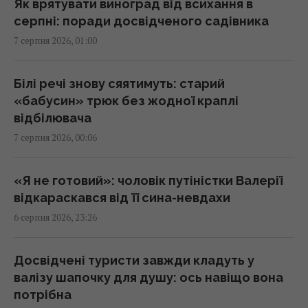
дослідження
Як врятувати виноград від всихання в
23:24 четвер, 06 серпня 2026
серпні: поради досвідченого садівника
7 серпня 2026, 01:00
Україна ставить Путіна на передвиборчий
годинник, - Newsweek
Білі речі знову сяятимуть: старий
23:07 четвер, 06 серпня 2026
«бабусин» трюк без жодної краплі
відбілювача
7 серпня 2026, 00:06
Корецький анонсував збільшення
заробітної плати педагогів з 1 вересня
22:53 четвер, 06 серпня 2026
«Я не готовий»: чоловік путіністки Валерії
відкараскався від її сина-невдахи
6 серпня 2026, 23:26
Міф зруйновано: скільки насправді можуть
працювати ядерні реактори
22:12 четвер, 06 серпня 2026
Досвідчені туристи завжди кладуть у
валізу шапочку для душу: ось навіщо вона
потрібна
Така зброя є лише у кількох країн: