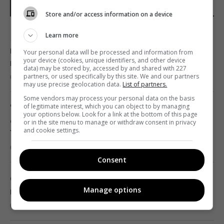
НОВИНИ УКРАЇНИ І СВІТУ
Store and/or access information on a device
Learn more
Як вибратися з багнюки на автомобілі:
названо простий предмет у салоні, що
Your personal data will be processed and information from
your device (cookies, unique identifiers, and other device
може допомогти
data) may be stored by, accessed by and shared with 227
partners, or used specifically by this site. We and our partners
01:23 п'ятниця, 07 серпня 2026
may use precise geolocation data.
List of partners.
Some vendors may process your personal data on the basis
of legitimate interest, which you can object to by managing
"Достатньо, щоб вижити, а не перемогти":
your options below. Look for a link at the bottom of this page
ексчиновниця НАТО про надання ракет
or in the site menu to manage or withdraw consent in privacy
and cookie settings.
Україні
01:19 п'ятниця, 07 серпня 2026
Consent
Одне налаштування, яке варто змінити всім
Manage options
власникам нових телевізорів
00:25 п'ятниця, 07 серпня 2026