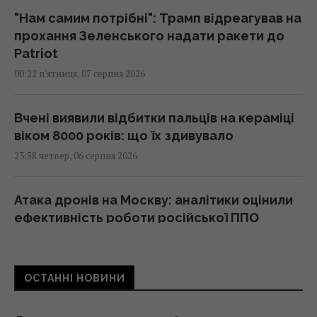
"Нам самим потрібні": Трамп відреагував на
прохання Зеленського надати ракети до
Patriot
00:22 п'ятниця, 07 серпня 2026
Вчені виявили відбитки пальців на кераміці
віком 8000 років: що їх здивувало
23:58 четвер, 06 серпня 2026
Атака дронів на Москву: аналітики оцінили
ефективність роботи російської ППО
23:39 четвер, 06 серпня 2026
ОСТАННІ НОВИНИ
Жінки з дипломами частіше обирають
успішних чоловіків без вищої освіти, –