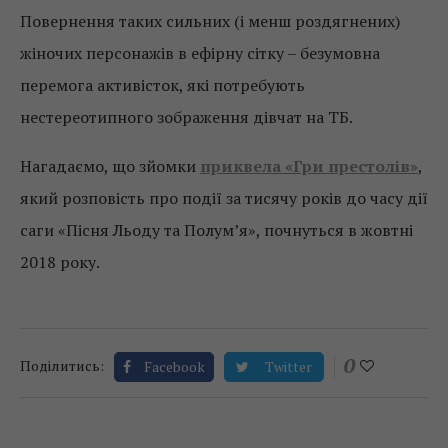
Повернення таких сильних (і менш роздягнених)
жіночих персонажів в ефірну сітку – безумовна
перемога активісток, які потребують
нестереотипного зображення дівчат на ТБ.
Нагадаємо, що зйомки
приквела «Гри престолів»
,
який розповість про події за тисячу років до часу дії
саги «Пісня Льоду та Полум’я», почнуться в жовтні
2018 року.
0
Поділитись:
Facebook
Twitter