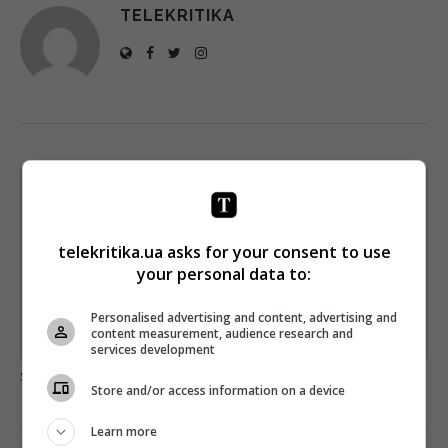
TELEKRITIKA
Щотижневий лист з найцікавішим.
Пишемо з любов'ю
!
Підпишіться ще раз, якщо не отримуєте від нас листи
telekritika.ua asks for your consent to use
your personal data to:
*
Підписатись→
Personalised advertising and content, advertising and
content measurement, audience research and
Предоставлено SendPulse
services development
загрузка...
Store and/or access information on a device
Learn more