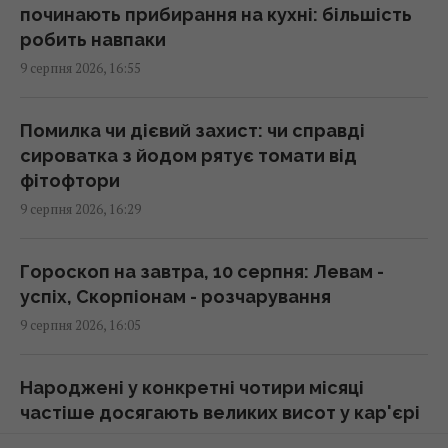
16:26 неділя, 09 серпня 2026
починають прибирання на кухні: більшість
робить навпаки
9 серпня 2026, 16:55
Удосконалені "Герані" ворога: експерт
оцінив загрозу та розкрив спосіб протидії
16:09 неділя, 09 серпня 2026
Помилка чи дієвий захист: чи справді
сироватка з йодом рятує томати від
фітофтори
Надто товсте утеплення будинку може
9 серпня 2026, 16:29
виявитися марною витратою грошей
15:49 неділя, 09 серпня 2026
Гороскоп на завтра, 10 серпня: Левам -
успіх, Скорпіонам - розчарування
Росіяни створили кілька нових зон
9 серпня 2026, 16:05
контролю поблизу кордону з Україною, -
Трегубов
15:45 неділя, 09 серпня 2026
Народжені у конкретні чотири місяці
частіше досягають великих висот у кар'єрі
9 серпня 2026, 15:34