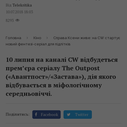
Від
Telekritika
10.07.2018 18:03
8293
Головна
Кіно
Справа Ксени живе: на CW стартує
новий фентезі-серіал для підлітків
10 липня на каналі CW відбудеться
прем’єра серіалу The Outpost
(«Авантпост»/«Застава»), дія якого
відбувається в міфологічному
середньовіччі.
Поділитись:
Facebook
Twitter