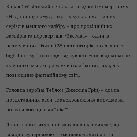
Канал CW відомий не тільки завдяки безсмертному
«Надприродному», а й за рахунок підліткових
серіалів меншого калібру – про провінційних
вампірів та перевертнів. «Застава» – один із
нечисленних візитів CW на територію так званого
high-fantasy – тобто дія відбувається не в декораціях
звичного нам світу з елементом фантастики, а в
повноцінно фантазійному світі.
Головна героїня Тейлон (Джессіка Грін) – єдина
представниця раси Чорнокрових, яка вирушає на
пошуки вбивць своєї сім’ї.
Дорогою до титульної застави вона виявляє, що
володіє суперсилою – тож цілком здатна піти