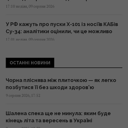
17:10 неділя, 09 серпня 2026
У РФ кажуть про пуски Х-101 із носіїв КАБів
Су-34: аналітики оцінили, чи це можливо
17:01 неділя, 09 серпня 2026
Гороскоп на 10 серпня: Левам – діяти
ОСТАННІ НОВИНИ
сміливіше, Тельцям – вибачення
17:00 неділя, 09 серпня 2026
Чорна пліснява між плиточкою — як легко
позбутися її без шкоди здоров'ю
Ескалація повітряної війни призвела до
9 серпня 2026, 17:52
росту жертв серед мирного населення
України, – CNN
16:56 неділя, 09 серпня 2026
Шалена спека ще не минула: яким буде
кінець літа та вересень в Україні