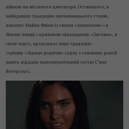
війною на місцевого диктатора. Останнього, в
найкращих традиціях злочинницького стилю,
виконує Майкл Флінн із сивим «зализоном» і в
білому плащі з кривавою підкладкою. «Застава», в
свою чергу, продовжує іншу традицію –
серіалів-«бідних родичів» (одну з головних ролей
навіть віддали малозатребуваній сестрі С’юкі
Вотергаус).