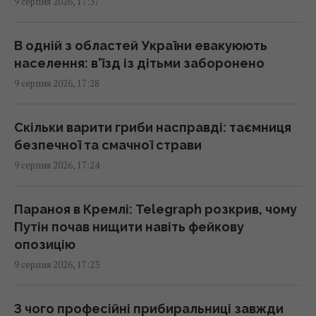
9 серпня 2026, 17:37
Метеозалежність – це не міф: лікарка
розповіла про вплив погоди на здоров’я
людей
В одній з областей України евакуюють
16:56 неділя, 09 серпня 2026
населення: в’їзд із дітьми заборонено
9 серпня 2026, 17:28
Генріх VIII буквально жив у хмарі парфумів:
причина була далеко не королівською
Скільки варити гриби насправді: таємниця
16:42 неділя, 09 серпня 2026
безпечної та смачної страви
9 серпня 2026, 17:24
Атаки на Wildberries можуть створити нові
проблеми для економіки РФ: у WSJ
Параноя в Кремлі: Telegraph розкрив, чому
розкрили деталі
Путін почав нищити навіть фейкову
16:36 неділя, 09 серпня 2026
опозицію
9 серпня 2026, 17:23
Експерти радять вимірювати пульс перед
сном: для чого це потрібно
З чого професійні прибиральниці завжди