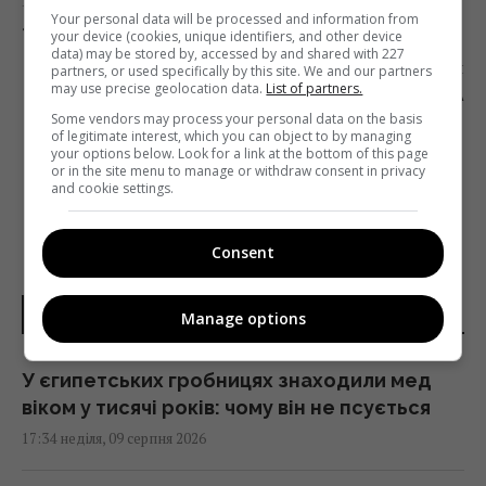
Попередня стаття
Your personal data will be processed and information from
«ДУСЯ» ПРОТИ РЕЙТИНГІВ
your device (cookies, unique identifiers, and other device
data) may be stored by, accessed by and shared with 227
Наступна стаття
partners, or used specifically by this site. We and our partners
may use precise geolocation data.
List of partners.
ЗА ВЛАСНИМ БАЖАННЯМ: ПОЛОВИНА
ШАНУВАЛЬНИКІВ ТАНОСА ВИЯВИЛИСЯ
Some vendors may process your personal data on the basis
of legitimate interest, which you can object to by managing
ЗАБАНЕНІ НА ПОПУЛЯРНОМУ ПОРТАЛІ
your options below. Look for a link at the bottom of this page
or in the site menu to manage or withdraw consent in privacy
and cookie settings.
Consent
НОВИНИ УКРАЇНИ І СВІТУ
Manage options
У єгипетських гробницях знаходили мед
віком у тисячі років: чому він не псується
17:34 неділя, 09 серпня 2026