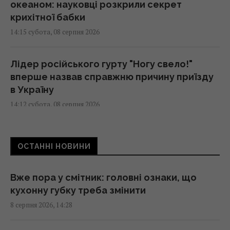
океаном: науковці розкрили секрет
крихітної бабки
14:15 субота, 08 серпня 2026
Лідер російського гурту "Ногу свело!"
вперше назвав справжню причину приїзду
в Україну
14:12 субота, 08 серпня 2026
ШІ навчився створювати життєздатні
ОСТАННІ НОВИНИ
віруси, яких не існувало в природі, - NYT
14:08 субота, 08 серпня 2026
Вже пора у смітник: головні ознаки, що
кухонну губку треба змінити
На якій плиті їжа смачніша – індукційній чи
8 серпня 2026, 14:28
електричній: яка "мотає" менше світла
14:00 субота, 08 серпня 2026