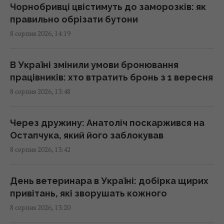
Чорнобривці цвістимуть до заморозків: як
правильно обрізати бутони
5 звичок, які видають примітивне мислення
8 серпня 2026, 14:19
у людини
13:57 субота, 08 серпня 2026
В Україні змінили умови бронювання
працівників: хто втратить бронь з 1 вересня
Чому коти влаштовують нічні забіги по
8 серпня 2026, 13:48
будинку: ветеринари пояснили таку дивну
поведінку
13:53 субота, 08 серпня 2026
Через дружину: Анатоліч поскаржився на
Остапчука, який його заблокував
8 серпня 2026, 13:42
Експеримент розкрив, чи дійсно
бездротова зарядка дорожча за дротову
13:50 субота, 08 серпня 2026
День ветеринара в Україні: добірка щирих
привітань, які зворушать кожного
8 серпня 2026, 13:20
Імпорт скрапленого газу з Росії до ЄС різко
зріс: яка країна купила найбільше