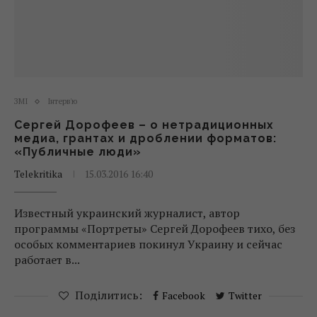
ЗМІ
Інтерв'ю
Сергей Дорофеев – о нетрадиционных
медиа, грантах и дроблении форматов:
«Публичные люди»
Telekritika
15.03.2016 16:40
Известный украинский журналист, автор
программы «Портреты» Сергей Дорофеев тихо, без
особых комментариев покинул Украину и сейчас
работает в...
Поділитись:
Facebook
Twitter