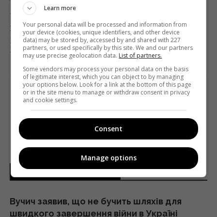
Telekritika
09.03.2016 21:02
Learn more
Your personal data will be processed and information from
Известный российский журналист и главный
your device (cookies, unique identifiers, and other device
редактор телеканала «Дождь» в 2010-2015 годах
data) may be stored by, accessed by and shared with 227
partners, or used specifically by this site. We and our partners
Михаил Зыгарь рассказал на Public Talk в...
may use precise geolocation data.
List of partners.
Some vendors may process your personal data on the basis
Поділитись:
Facebook
Twitter
of legitimate interest, which you can object to by managing
your options below. Look for a link at the bottom of this page
or in the site menu to manage or withdraw consent in privacy
and cookie settings.
…
6
1
4
5
Consent
Manage options
НОВИНИ УКРАЇНИ І СВІТУ
Вучич заявив, що не бучить шляхів для
швидкого завершення війни в Україні