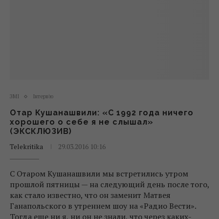
ЗМІ
Інтерв'ю
Отар Кушанашвили: «С 1992 года ничего
хорошего о себе я не слышал»
(ЭКСКЛЮЗИВ)
Telekritika
29.03.2016 10:16
С Отаром Кушанашвили мы встретились утром
прошлой пятницы — на следующий день после того,
как стало известно, что он заменит Матвея
Ганапольского в утреннем шоу на «Радио Вести».
Тогда еще ни я, ни он не знали, что через каких-