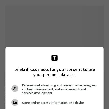
telekritika.ua asks for your consent to use
your personal data to:
ЗМІ
Інтерв'ю
Personalised advertising and content, advertising and
Михаил Зыгарь: Нам постоянно
content measurement, audience research and
отстреливали какую-то часть тела.
services development
Сначала аудиторию, потом
рекламодателей
Store and/or access information on a device