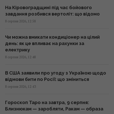
13:44 субота, 08 серпня 2026
На Кіровоградщині під час бойового
завдання розбився вертоліт: що відомо
8 серпня 2026, 12:58
Перший титульний поєдинок Олександра
Хижняка: вечір Usyk 17 Promotions
ексклюзивно на Київстар ТБ
Чи можна вмикати кондиціонер на цілий
13:38 субота, 08 серпня 2026
день: як це впливає на рахунки за
електрику
8 серпня 2026, 12:48
На один знак Зодіаку ось-ось чекає
феєричний камбек після кількох років
випробувань
В США заявили про угоду з Україною щодо
13:23 субота, 08 серпня 2026
відмови бити по Росії: що зміниться
8 серпня 2026, 12:43
Армія США витратить $400 млн на лазерні
системи проти дронів
Гороскоп Таро на завтра, 9 серпня:
13:13 субота, 08 серпня 2026
Близнюкам — заробляти, Ракам — образа