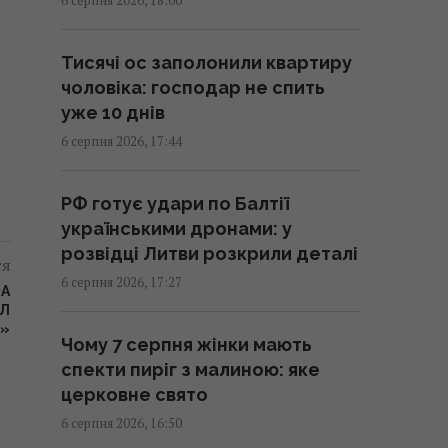
"Укренерго" підняло тарифи з 1
серпня: наскільки зросте
вартість зарядки
Тисячі ос заполонили квартиру
електромобілів
чоловіка: господар не спить
17:34 четвер, 06 серпня 2026
уже 10 днів
6 серпня 2026, 17:44
Ракет зі США не вистачить:
експерт пояснив проблему з
РФ готує удари по Балтії
пусковими установками РФ
українськими дронами: у
17:33 четвер, 06 серпня 2026
розвідці Литви розкрили деталі
тя
6 серпня 2026, 17:27
 А
АЛ
Не Кіровоград і не
І»
Єлисаветград: яка була перша
Чому 7 серпня жінки мають
назва Кропивницького
спекти пиріг з малиною: яке
17:15 четвер, 06 серпня 2026
церковне свято
6 серпня 2026, 16:50