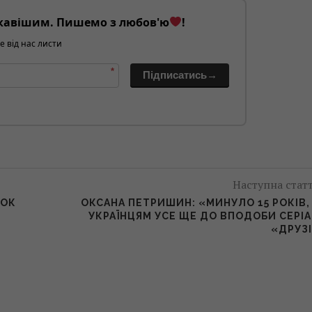
кавішим. Пишемо з любов'ю
!
е від нас листи
*
Підписатись→
Наступна стат
СОК
ОКСАНА ПЕТРИШИН: «МИНУЛО 15 РОКІВ,
УКРАЇНЦЯМ УСЕ ЩЕ ДО ВПОДОБИ СЕРІ
«ДРУЗ