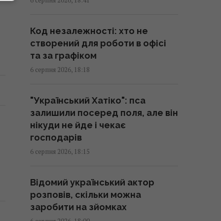
7 продуктів, у яких корисних
жирів набагато більше, ніж в
Код незалежності: хто не
авокадо
створений для роботи в офісі
17:55 четвер, 06 серпня 2026
та за графіком
6 серпня 2026, 18:18
Названо найкращі "народні"
моделі iPhone: саме ними
"Український Хатіко": пса
власники задоволені найбільше
залишили посеред поля, але він
17:55 четвер, 06 серпня 2026
нікуди не йде і чекає
господарів
6 серпня 2026, 18:15
Чи готова Росія до українських
ударів взимку: експерт дав
несподіваний прогноз
Відомий український актор
17:52 четвер, 06 серпня 2026
розповів, скільки можна
заробити на зйомках
6 серпня 2026, 18:00