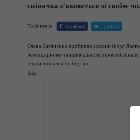
співачка з’являється зі своїм ч
Поділитись:
Facebook
Twitter
Слава Камінська прийняла виклик Ігоря Ласточ
легендарному танцювальному проекті каналу «
підписникам в Instagram.