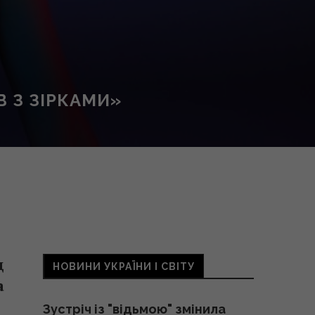
 З ЗІРКАМИ»
д
НОВИНИ УКРАЇНИ І СВІТУ
а
Зустріч із "відьмою" змінила