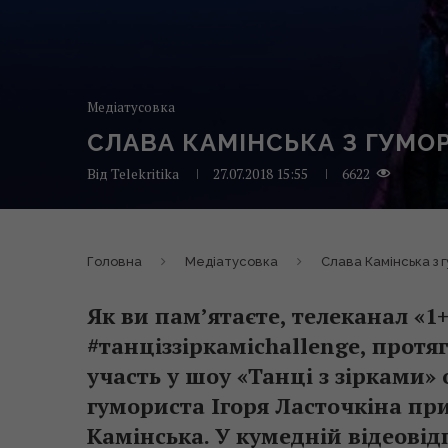
Медіатусовка
СЛАВА КАМІНСЬКА З ГУМО
Від
Telekritika
27.07.2018 15:55
6622
Головна
Медіатусовка
Слава Камінська з 
Як ви пам’ятаєте, телеканал «
#танціззіркаміchallenge, прот
участь у шоу «Танці з зірками» 
гумориста Ігоря Ласточкіна пр
Камінська. У кумедній відеовідп