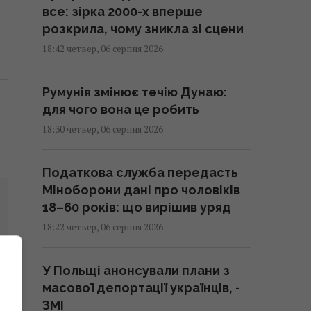
все: зірка 2000-х вперше
розкрила, чому зникла зі сцени
18:42 четвер, 06 серпня 2026
Румунія змінює течію Дунаю:
для чого вона це робить
18:30 четвер, 06 серпня 2026
Податкова служба передасть
Міноборони дані про чоловіків
18–60 років: що вирішив уряд
18:22 четвер, 06 серпня 2026
У Польщі анонсували плани з
масової депортації українців, -
ЗМІ