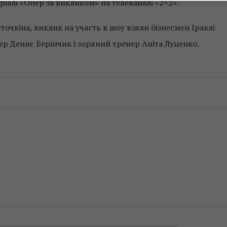
ріалі «Опер за викликом» на телеканалі «2+2».
точкіна, виклик на участь в шоу взяли бізнесмен Іраклі
р Денис Берінчик і зоряний тренер Аніта Луценко.