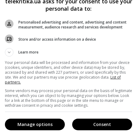
telekritika.ua asks for your consent to use your
personal data to:
Personalised advertising and content, advertising and content
measurement, audience research and services development
Store and/or access information on a device
Learn more
Your personal data will be processed and information from your device
(cookies, unique identifiers, and other device data) may be stored by,
accessed by and shared with 227 partners, or used specifically by this
site. We and our partners may use precise geolocation data.
List of
partners.
ka (@babaslavka)
on Jul 27, 2018 at 4:20am PDT
Some vendors may process your personal data on the basis of legitimate
interest, which you can object to by managing your options below. Look
го чоловіка, популярного пластичного хірурга, зробити 
for a link at the bottom of this page or in the site menu to manage or
ни, Едгар Камінський вирушає на «мокру справу» і
withdraw consent in privacy and cookie settings.
«пришиє» Славі.
Manage options
Consent
афету наступному можливому учаснику «Танців» – акторов