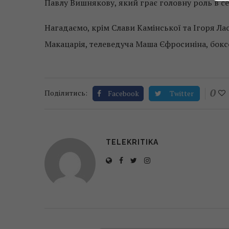
Павлу Вишнякову, який грає головну роль в се
Нагадаємо, крім Слави Камінської та Ігоря Лас
Макацарія, телеведуча Маша Єфросиніна, боксе
0
Поділитись:
Facebook
Twitter
TELEKRITIKA