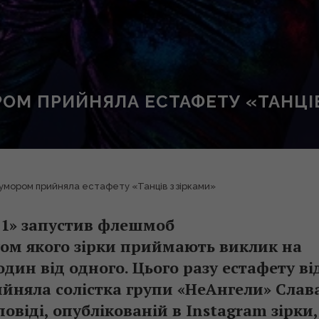
РОМ ПРИЙНЯЛА ЕСТАФЕТУ «ТАНЦІВ
гумором прийняла естафету «Танців з зірками»
1+1» запустив флешмоб
ягом якого зірки приймають виклик на
один від одного. Цього разу естафету ві
ийняла солістка групи «НеАнгели» Слав
овіді, опублікованій в Instagram зірки,