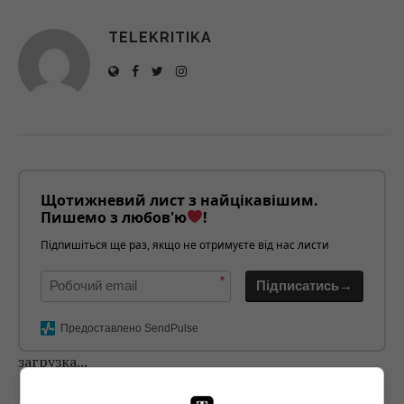
TELEKRITIKA
Щотижневий лист з найцікавішим.
Пишемо з любов'ю
!
Підпишіться ще раз, якщо не отримуєте від нас листи
*
Підписатись→
Предоставлено SendPulse
загрузка...