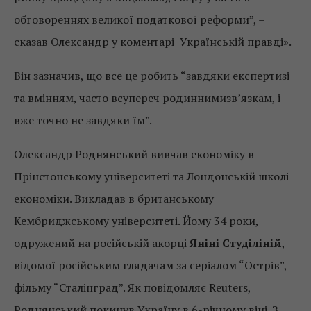
обговореннях великої податкової реформи”, –
сказав Олександр у коментарі Українській правді».
Він зазначив, що все це робить “завдяки експертизі
та вмінням, часто всупереч родиннимизв’язкам, і
вже точно не завдяки їм”.
Олександр Роднянський вивчав економіку в
Прінстонському університеті та Лондонській школі
економіки. Викладав в британському
Кембриджському університеті. Йому 34 роки,
одружений на російській акорці
Яніні Студіліній
,
відомої російським глядачам за серіалом “Острів”,
фільму “Сталінград”. Як повідомляє Reuters,
Роднянський покинув Україну в 6-річному віці. З