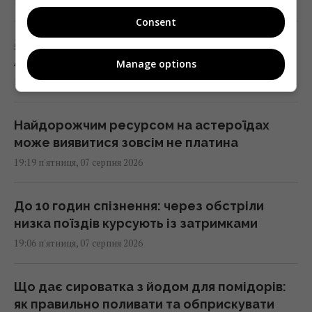
19:23 п'ятниця, 07 серпня 2026
Consent
5 найкращих бездротових навушників для
Android: фахівці назвали головні хіти
Manage options
19:21 п'ятниця, 07 серпня 2026
Найдорожчим ресурсом на астероїдах
може виявитися зовсім не платина
19:19 п'ятниця, 07 серпня 2026
До 10 годин спізнення: через обстріли
низка поїздів курсують із затримками
19:06 п'ятниця, 07 серпня 2026
Що дає сироватка з йодом для помідорів:
як правильно поливати та обприскувати