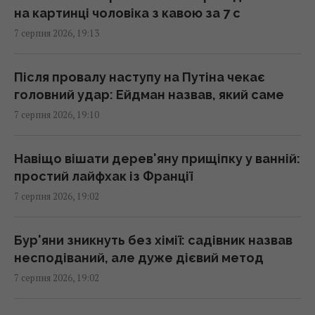
на картинці чоловіка з кавою за 7 с
Не ввечері: вчені відповіли, коли їсти
7 серпня 2026, 19:13
помідори для повного засвоєння вітамінів
18:20 п'ятниця, 07 серпня 2026
Після провалу наступу на Путіна чекає
головний удар: Ейдман назвав, який саме
Складено топ-10 найочікуваніших ігор 2027
7 серпня 2026, 19:10
року – серед них є український проєкт
18:09 п'ятниця, 07 серпня 2026
Навіщо вішати дерев'яну прищіпку у ванній:
простий лайфхак із Франції
Бюджетний вибір: названо головний
7 серпня 2026, 19:02
автомобільний бестселер у Європі
18:06 п'ятниця, 07 серпня 2026
Бур'яни зникнуть без хімії: садівник назвав
несподіваний, але дуже дієвий метод
У двох районах Києва зникло світло: в ДТЕК
7 серпня 2026, 19:02
назвали причину
18:02 п'ятниця, 07 серпня 2026