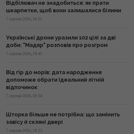
Відбілювач не знадобиться: як прати
шкарпетки, щоб вони залишалися білими
Гороскоп на 8 серпня за картами Таро:
7 серпня 2026, 18:51
Дівам - суперечки, Ракам - емоції
18:00 п'ятниця, 07 серпня 2026
Українські дрони уразили 102 цілі за дві
доби: "Мадяр" розповів про розгром
Яка кімнатна рослина вам подобається:
7 серпня 2026, 18:45
психологічний тест на суперсилу
18:00 п'ятниця, 07 серпня 2026
Від гір до морів: дата народження
допоможе обрати ідеальний літній
Фейкові знижки та цінові пастки: юрист
відпочинок
розкрив, як супермаркети вводять покупців
7 серпня 2026, 18:34
в оману
17:48 п'ятниця, 07 серпня 2026
Шторка більше не потрібна: що замінить
завісу й скляні двері
Екстренера збірної України з футболу
7 серпня 2026, 18:23
оштрафували за російську мову