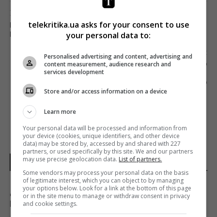
Попередня стаття
telekritika.ua asks for your consent to use
КАНАЛ ICTV ПРЕДСТАВИВ АКТОРСЬКИЙ СКЛАД
your personal data to:
НОВОГО БОЙОВИКА «ДОБРОВОЛЕЦЬ»
Наступна стаття
Personalised advertising and content, advertising and
content measurement, audience research and
ПОВНЕ ВІДКЛЮЧЕННЯ ЕФІРНОГО
services development
АНАЛОГОВОГО ТЕЛЕБАЧЕННЯ ВІДБУДЕТЬСЯ В
СЕРЕДИНІ 2020-ГО
Store and/or access information on a device
Learn more
Your personal data will be processed and information from
your device (cookies, unique identifiers, and other device
data) may be stored by, accessed by and shared with 227
partners, or used specifically by this site. We and our partners
may use precise geolocation data.
List of partners.
НОВИНИ УКРАЇНИ І СВІТУ
Some vendors may process your personal data on the basis
of legitimate interest, which you can object to by managing
your options below. Look for a link at the bottom of this page
Дипломатичний контранаступ України на
or in the site menu to manage or withdraw consent in privacy
Вашингтон захлинувся, - The Atlantic
and cookie settings.