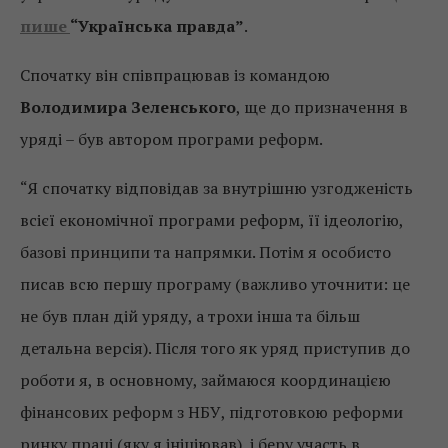
пише
“Українська правда”
.
Спочатку він співпрацював із командою
Володимира Зеленського
, ще до призначення в
уряді – був автором програми реформ.
“Я спочатку відповідав за внутрішню узгодженість
всієї економічної програми реформ, її ідеологію,
базові принципи та напрямки. Потім я особисто
писав всю першу програму (важливо уточнити: це
не був план дій уряду, а трохи інша та більш
детальна версія). Після того як уряд приступив до
роботи я, в основному, займаюся координацією
фінансових реформ з НБУ, підготовкою реформи
ринку праці (яку я ініціював), і беру участь в