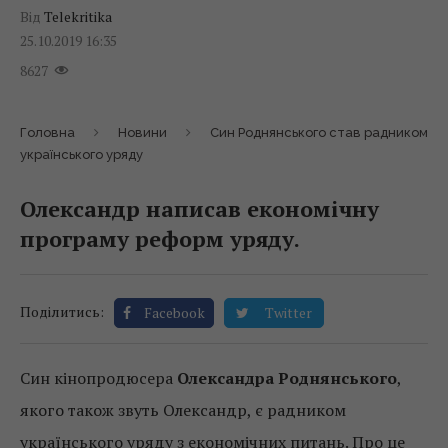
Від
Telekritika
25.10.2019 16:35
8627
Головна
Новини
Син Роднянського став радником
українського уряду
Олександр написав економічну
програму реформ уряду.
Поділитись:
Facebook
Twitter
Син кінопродюсера
Олександра Роднянського
,
якого також звуть Олександр, є радником
українського уряду з економічних питань. Про це