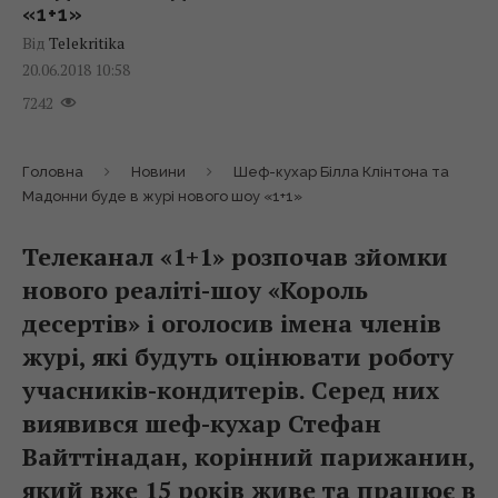
«1+1»
Від
Telekritika
20.06.2018 10:58
7242
Головна
Новини
Шеф-кухар Білла Клінтона та
Мадонни буде в журі нового шоу «1+1»
Телеканал «1+1» розпочав зйомки
нового реаліті-шоу «Король
десертів» і оголосив імена членів
журі, які будуть оцінювати роботу
учасників-кондитерів. Серед них
виявився шеф-кухар Стефан
Вайттінадан, корінний парижанин,
який вже 15 років живе та працює в