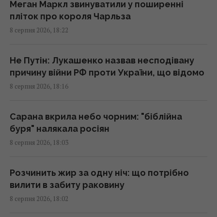
17:13 субота, 08 серпня 2026
Меган Маркл звинуватили у поширенні
пліток про короля Чарльза
8 серпня 2026, 18:22
9 серпня: церковне свято сьогодні, про що
краще мовчати цього дня
17:10 субота, 08 серпня 2026
Не Путін: Лукашенко назвав несподівану
причину війни РФ проти України, що відомо
8 серпня 2026, 18:16
Гороскоп на 9 серпня: Овнам –
прислухатися, Рибам – відпустити минуле
17:00 субота, 08 серпня 2026
Сарана вкрила небо чорним: "біблійна
буря" налякала росіян
8 серпня 2026, 18:03
Смачний печений перець на зиму: секрет
маринаду для ідеальної заготівлі
16:55 субота, 08 серпня 2026
Розчинить жир за одну ніч: що потрібно
вилити в забиту раковину
8 серпня 2026, 18:02
До 2030 року в Україні стане на третину
менше першокласників: експертка