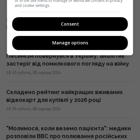
or in the site menu to manage or withdraw consent in privacy
and cookie settings.
Туреччина закрила Чорне море для суден,
що прямували до Росії та України, -
Consent
Bloomberg
19:00 субота, 08 серпня 2026
Manage options
Песимізм повернувся в Україну: аналітик
застеріг від помилкового погляду на війну
18:43 субота, 08 серпня 2026
Складено рейтинг найкращих вживаних
відеокарт для купівлі у 2026 році
18:35 субота, 08 серпня 2026
"Молимося, коли веземо пацієнта": медики
розповіли BBC про полювання російських