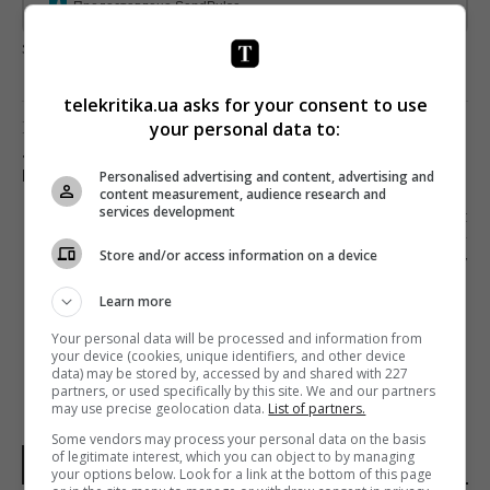
Предоставлено SendPulse
загрузка...
telekritika.ua asks for your consent to use
Попередня стаття
your personal data to:
«У АКТОРІВ КЛАСИЧНОГО ТЕАТРУ НЕМАЄ
Personalised advertising and content, advertising and
ПРОБЛЕМ ІЗ РОЗДЯГАННЯМ ПЕРЕД КАМЕРОЮ»
content measurement, audience research and
services development
Наступна стаття
«КАННСЬКІ ЛЕВИ»: MCDONALD`S І COMEDY
Store and/or access information on a device
CENTRAL ВЗЯЛИ ГОЛОВНУ НАГОРОДУ
МІЖНАРОДНОГО ФЕСТИВАЛЮ РЕКЛАМИ
Learn more
Your personal data will be processed and information from
your device (cookies, unique identifiers, and other device
data) may be stored by, accessed by and shared with 227
partners, or used specifically by this site. We and our partners
may use precise geolocation data.
List of partners.
Some vendors may process your personal data on the basis
of legitimate interest, which you can object to by managing
НОВИНИ УКРАЇНИ І СВІТУ
your options below. Look for a link at the bottom of this page