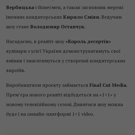
Вербицька
і бізнесмен, а також засновник мережі
іменних кондитерських
Кирило Сміян
. Ведучим
шоу стане
Володимир Остапчук
.
Нагадаємо, в реаліті-шоу
«Король десертів»
кулінари з усієї України демонструватимуть свої
вміння і змагатимуться у створенні кондитерських
виробів.
Виробництвом проекту займається
Final Cut Media
.
Прем’єра нового реаліті відбудеться на «1+1» у
новому телевізійному сезоні. Дивитися шоу можна
буде і на онлайн-платформі 1+1 video.