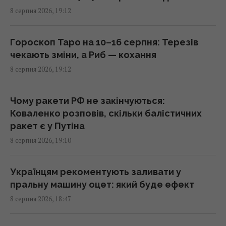
8 серпня 2026, 19:12
Норвезькі військові навчають ЗСУ "духу
вікінгів" для виживання на фронті, - BI
17:38 субота, 08 серпня 2026
Гороскоп Таро на 10–16 серпня: Терезів
чекають зміни, а Риб — кохання
8 серпня 2026, 19:12
Один трагічний випадок змусив чоловіка
схуднути на 25 кг за пів року, - The Mirror
17:26 субота, 08 серпня 2026
Чому ракети РФ не закінчуються:
Коваленко розповів, скільки балістичних
ракет є у Путіна
Вівці та віслюк врятували сонячну
8 серпня 2026, 19:10
електростанцію у США: їм доручили
особливе завдання
17:16 субота, 08 серпня 2026
Українцям рекоментують заливати у
пральну машину оцет: який буде ефект
8 серпня 2026, 18:47
Україна ніколи не випускатиме ракети до
Patriot: експерт назвав причини