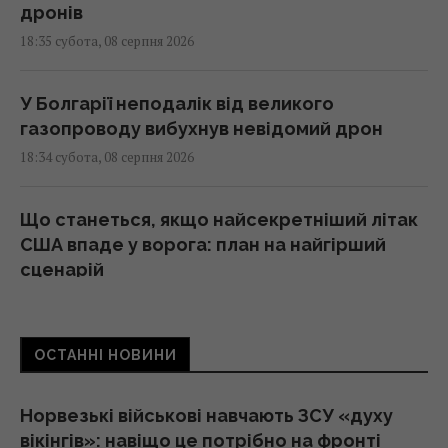
дронів
18:35 субота, 08 серпня 2026
У Болгарії неподалік від великого
газопроводу вибухнув невідомий дрон
18:34 субота, 08 серпня 2026
Що станеться, якщо найсекретніший літак
США впаде у ворога: план на найгірший
сценарій
18:21 субота, 08 серпня 2026
ОСТАННІ НОВИНИ
Гороскоп на 9 серпня за картами Таро:
Скорпіонам – втома, Стрільцям – зрада
18:00 субота, 08 серпня 2026
Норвезькі військові навчають ЗСУ «духу
вікінгів»: навіщо це потрібно на фронті