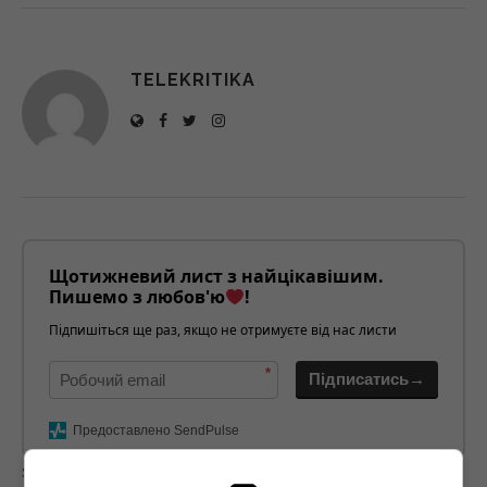
TELEKRITIKA
Щотижневий лист з найцікавішим.
Пишемо з любов'ю
!
Підпишіться ще раз, якщо не отримуєте від нас листи
*
Підписатись→
Предоставлено SendPulse
загрузка...