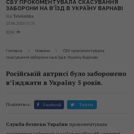
СБУ ПРОКОМЕНТУВАЛА СКАСУВАННЯ
ЗАБОРОНИ НА В’ЇЗД В УКРАЇНУ ВАРНАВІ
Від
Telekritika
25.06.2020 11:31
8290
Головна
Новини
СБУ прокоментувала
скасування заборони на в’їзд в Україну Варнаві
Російській актрисі було заборонено
в’їжджати в Україну 5 років.
Поділитись:
Facebook
Twitter
Служба безпеки України
прокоментувала
скасування заборони на в’їзд російській артистці