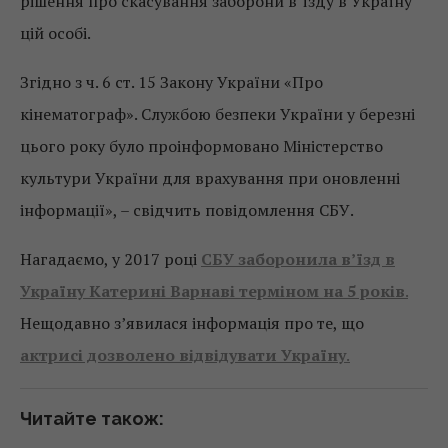
рішення про скасування заборони в’їзду в Україну
цій особі.
Згідно з ч. 6 ст. 15 Закону України «Про
кінематограф». Службою безпеки України у березні
цього року було проінформовано Міністерство
культури України для врахування при оновленні
інформації», – свідчить повідомлення СБУ.
Нагадаємо, у 2017 році
СБУ заборонила в’їзд в
Україну Катерині Варнаві терміном на 5 років
.
Нещодавно з’явилася інформація про те, що
актрисі дозволено відвідувати Україну
.
Читайте також: