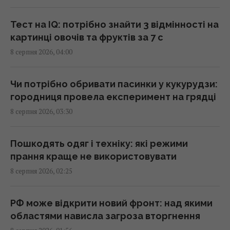
Київщині: загинуло троє людей, серед них
дитина
Тест на IQ: потрібно знайти 3 відмінності на
07:36 субота, 08 серпня 2026
картинці овочів та фруктів за 7 с
8 серпня 2026, 04:00
Полуниця проти лохини: дослідження
показало, в якій ягоді більше поживних
Чи потрібно обривати пасинки у кукурудзи:
речовин
городниця провела експеримент на грядці
07:31 субота, 08 серпня 2026
8 серпня 2026, 03:30
Три Спаси, Успіння та Усікновення:
Пошкодять одяг і техніку: які режими
православний календар на серпень 2026
прання краще не використовувати
07:30 субота, 08 серпня 2026
8 серпня 2026, 02:25
Магнітна буря охопить Землю: свіжий
РФ може відкрити новий фронт: над якими
прогноз на 3 дні (графік)
областями нависла загроза вторгнення
07:10 субота, 08 серпня 2026