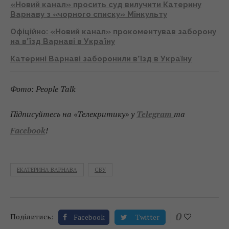
«Новий канал» просить суд вилучити Катерину
Варнаву з «чорного списку» Мінкульту
Офіційно: «Новий канал» прокоментував заборону
на в’їзд Варнаві в Україну
Катерині Варнаві заборонили в’їзд в Україну
Фото: People Talk
Підписуйтесь на «Телекритику» у
Telegram
та
Facebook
!
ЕКАТЕРИНА ВАРНАВА
СБУ
0
Поділитись:
Facebook
Twitter