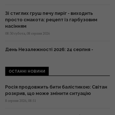
Зі стиглих груш печу пиріг - виходить
просто смакота: рецепт із гарбузовим
насінням
08:30 субота, 08 серпня 2026
День Незалежності 2026: 24 серпня -
робочий день чи вихідний
08:30 субота, 08 серпня 2026
ОСТАННІ НОВИНИ
Гороскоп на 8 серпня за картами Таро:
Дівам - суперечки, Ракам - емоції
Росія продовжить бити балістикою: Світан
08:20 субота, 08 серпня 2026
розкрив, що може змінити ситуацію
8 серпня 2026, 08:51
Похолодання та дощі йдуть по Україні: де 8