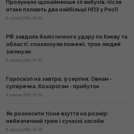
серпня стане свіжіше
Пролунало щонайменше 10 вибухів: після
08:15 субота, 08 серпня 2026
атаки палають два найбільші НПЗ у Росії
8 серпня 2026, 08:46
Гороскоп на 8 серпня: Левам – відпочинок,
Козерогам – зустріч з рідними
РФ завдала балістичного удару по Києву та
08:10 субота, 08 серпня 2026
області: спалахнули пожежі, троє людей
загинули
8 серпня 2026, 07:49
Росіяни вчергове атакували Київ: виникли
масштабні пожежі, є постраждалі (фото)
08:09 субота, 08 серпня 2026
Гороскоп на завтра, 9 серпня: Овнам -
суперечка, Козорогам - прибуток
8 серпня 2026, 05:36
Чи можна їсти огризок яблука: що
станеться, якщо проковтнути насіння
07:55 субота, 08 серпня 2026
Як розносити тісне взуття на розмір:
небезпечний трюк і сучасні засоби
8 серпня 2026, 04:30
РФ повністю знищила житловий будинок на