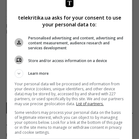
telekritika.ua asks for your consent to use
Попередня стаття
your personal data to:
ГЛОБАЛЬНЕ ДИВЛЕННЯ ЛІНІЙНОГО ТБ ЗРОСЛО
НА 24%, А VOD – НА 41%
Personalised advertising and content, advertising and
Наступна стаття
content measurement, audience research and
services development
ІМІ ПРОМОНІТОРИВ ОНЛАЙН-ЗМІ НА ПРЕДМЕТ
ДЖИНСИ
Store and/or access information on a device
Learn more
Your personal data will be processed and information from
your device (cookies, unique identifiers, and other device
data) may be stored by, accessed by and shared with 227
partners, or used specifically by this site. We and our partners
may use precise geolocation data.
List of partners.
НОВИНИ УКРАЇНИ І СВІТУ
Some vendors may process your personal data on the basis
of legitimate interest, which you can object to by managing
your options below. Look for a link at the bottom of this page
"Сміливо і мужньо": ЗМІ розкрили, хто
or in the site menu to manage or withdraw consent in privacy
and cookie settings.
врятував український літак від дрона в