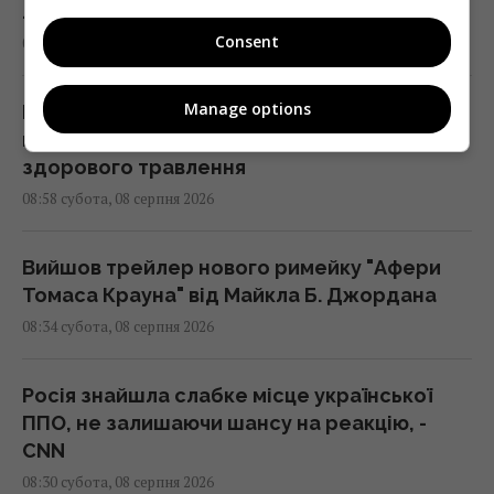
Лейпцигу
Consent
08:59 субота, 08 серпня 2026
Manage options
Що не слід робити після вечері:
гастроентерологи назвали три поради для
здорового травлення
08:58 субота, 08 серпня 2026
Вийшов трейлер нового римейку "Афери
Томаса Крауна" від Майкла Б. Джордана
08:34 субота, 08 серпня 2026
Росія знайшла слабке місце української
ППО, не залишаючи шансу на реакцію, -
CNN
08:30 субота, 08 серпня 2026