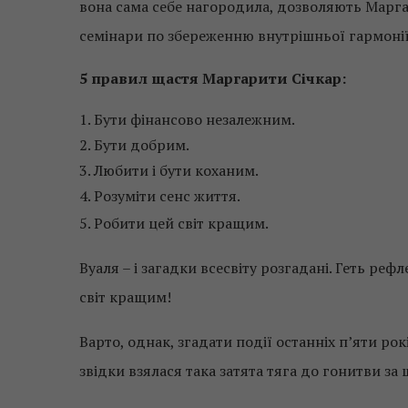
вона сама себе нагородила, дозволяють Марга
семінари по збереженню внутрішньої гармонії?
5 правил щастя Маргарити Січкар:
1. Бути фінансово незалежним.
2. Бути добрим.
3. Любити і бути коханим.
4. Розуміти сенс життя.
5. Робити цей світ кращим.
Вуаля – і загадки всесвіту розгадані. Геть реф
світ кращим!
Варто, однак, згадати події останніх п’яти рок
звідки взялася така затята тяга до гонитви за