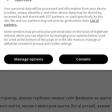
Learn more
Your personal data will be processed and information from your device
(cookies, unique identifiers, and other device data) may be stored by,
accessed by and shared with 227 partners, or used specifically by this
site. We and our partners may use precise geolocation data.
List of
partners.
Some vendors may process your personal data on the basis of legitimate
interest, which you can object to by managing your options below. Look
for a link at the bottom of this page or in the site menu to manage or
withdraw consent in privacy and cookie settings.
Manage options
Consent
сторатор, цілком серйозно вважає себе фахівцем на щастя
ого життя, музою і міністром щастя. Всі ці регалії, якими