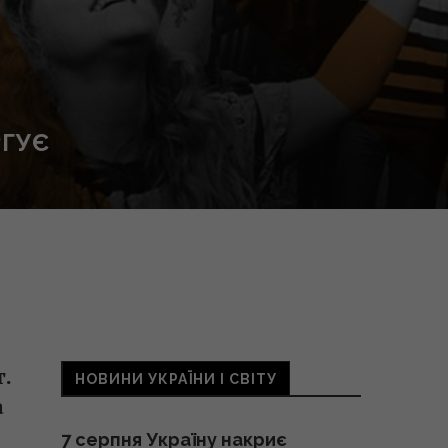
РГУЄ
.
НОВИНИ УКРАЇНИ І СВІТУ
а
7 серпня Україну накриє