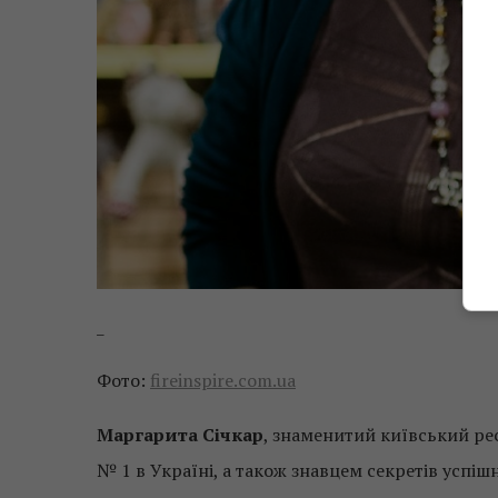
_
Фото:
fireinspire.com.ua
Маргарита Січкар
, знаменитий київський ре
№ 1 в Україні, а також знавцем секретів успішн