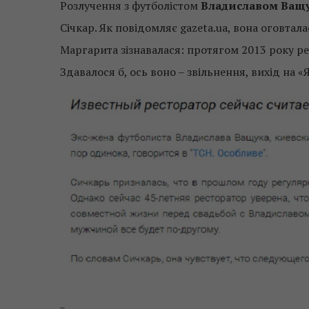
Розлучення з футболістом
Владиславом Ващ
Січкар. Як повідомляє gazeta.ua, вона оговтал
Маргарита зізнавалася: протягом 2013 року ре
Здавалося б, ось воно – звільнення, вихід на «Я»
_