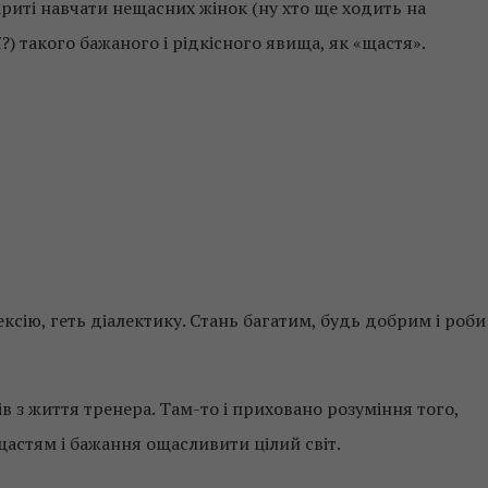
риті навчати нещасних жінок (ну хто ще ходить на
) такого бажаного і рідкісного явища, як «щастя».
лексію, геть діалектику. Стань багатим, будь добрим і роби
ів з життя тренера. Там-то і приховано розуміння того,
 щастям і бажання ощасливити цілий світ.