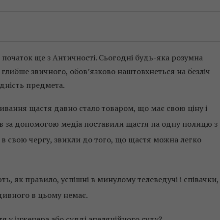
 початок ще з Античності. Сьогодні будь-яка розумна
а глибше звичного, обов’язково наштовхнеться на безліч
адність предмета.
живання щастя давно стало товаром, що має свою ціну і
ів за допомогою медіа поставили щастя на одну полицю з
 в свою чергу, звикли до того, що щастя можна легко
ь, як правило, успішні в минулому телеведучі і співачки,
дивного в цьому немає.
тя у інженера або судді апеляційного суду?