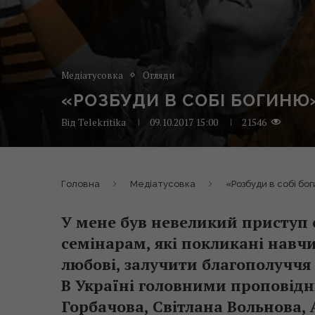
Медіатусовка
Огляди
«РОЗБУДИ В СОБІ БОГИНЮ»
Від
Telekritika
09.10.2017 15:00
21546
Головна
Медіатусовка
«Розбуди в собі бог
У мене був невеликий приступ о
семінарам, які покликані навчи
любові, залучити благополуччя 
В Україні головними проповідн
Горбачова, Світлана Вольнова,