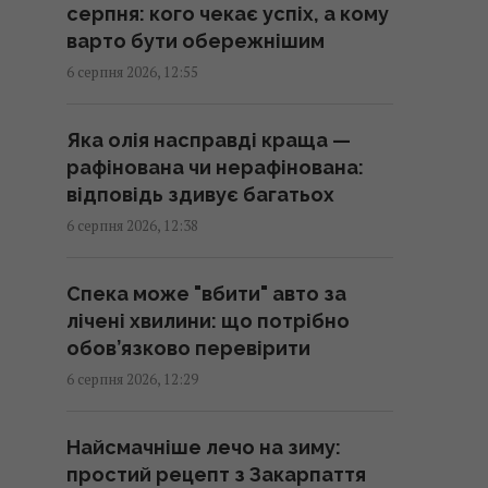
серпня: кого чекає успіх, а кому
повністю зупинилося, – Reuters
варто бути обережнішим
13:02 четвер, 06 серпня 2026
6 серпня 2026, 12:55
Starlink Маска підкорює
Яка олія насправді краща —
авіацію: названо авіакомпанії,
рафінована чи нерафінована:
які мають супутниковий Wi-Fi на
відповідь здивує багатьох
борту
6 серпня 2026, 12:38
12:57 четвер, 06 серпня 2026
Спека може "вбити" авто за
Не завжди про ввічливість: ось
лічені хвилини: що потрібно
що приховують люди, які
обов’язково перевірити
дякують за кожну дрібницю
6 серпня 2026, 12:29
12:57 четвер, 06 серпня 2026
Найсмачніше лечо на зиму:
Маскують під роботу, шлюб та
простий рецепт з Закарпаття
лікування: голова Нацполіції про