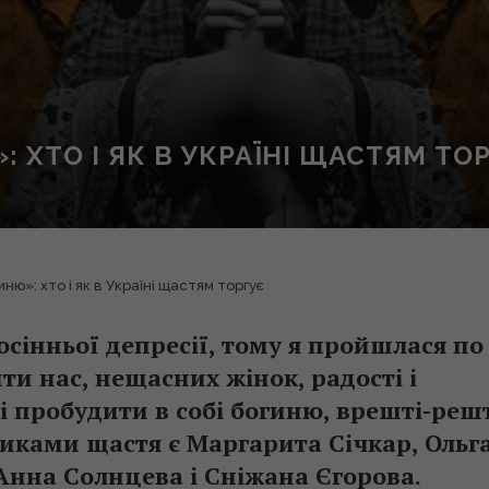
: ХТО І ЯК В УКРАЇНІ ЩАСТЯМ ТО
иню»: хто і як в Україні щастям торгує
сінньої депресії, тому я пройшлася по
ти нас, нещасних жінок, радості і
і пробудити в собі богиню, врешті-решт
иками щастя є Маргарита Січкар, Ольг
 Анна Солнцева і Сніжана Єгорова.