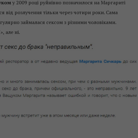
уком
у 2009 році руйнівно позначилося на Маргариті
ася від розлучення тільки через чотири роки. Сама
гулярно займалася сексом з різними чоловіками.
, але ні.