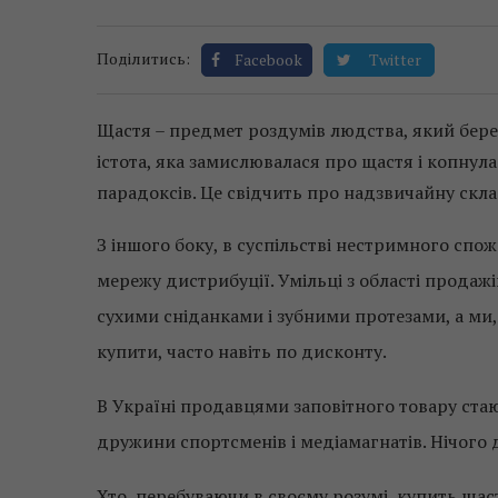
Поділитись:
Facebook
Twitter
Щастя – предмет роздумів людства, який бере
істота, яка замислювалася про щастя і копнул
парадоксів. Це свідчить про надзвичайну скл
З іншого боку, в суспільстві нестримного спо
мережу дистрибуції. Умільці з області продаж
сухими сніданками і зубними протезами, а ми,
купити, часто навіть по дисконту.
В Україні продавцями заповітного товару стают
дружини спортсменів і медіамагнатів. Нічого 
Хто, перебуваючи в своєму розумі, купить щас