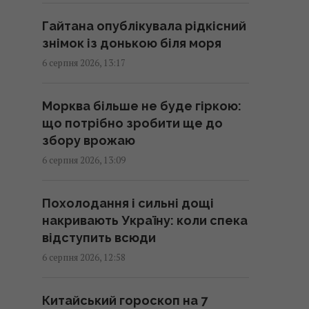
13:07 четвер, 06 серпня 2026
Гайтана опублікувала рідкісний
знімок із донькою біля моря
Контролюючи судові інституції,
6 серпня 2026, 13:17
активісти розбудовують власну
систему впливу й стають
Морква більше не буде гіркою:
окремою гілкою влади, –
що потрібно зробити ще до
нардеп Власенко
збору врожаю
13:03 четвер, 06 серпня 2026
6 серпня 2026, 13:09
Скільки кавуна можна з’їсти за
Похолодання і сильні дощі
день: дієтологи назвали
накривають Україну: коли спека
безпечну норму
відступить всюди
13:02 четвер, 06 серпня 2026
6 серпня 2026, 12:58
Судноплавство через Баб-ель-
Китайський гороскоп на 7
Мандебську протоку майже