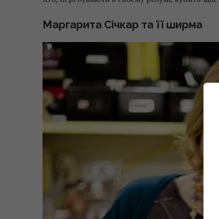
Маргарита Січкар та її ширма