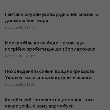
Судноплавство через Баб-ель-Мандебську
протоку майже повністю зупинилося, –
Гайтана опублікувала рідкісний знімок із
Reuters
донькою біля моря
13:02 четвер, 06 серпня 2026
6 серпня 2026, 13:17
Starlink Маска підкорює авіацію: названо
Морква більше не буде гіркою: що
авіакомпанії, які мають супутниковий Wi-Fi
потрібно зробити ще до збору врожаю
на борту
6 серпня 2026, 13:09
12:57 четвер, 06 серпня 2026
Похолодання і сильні дощі накривають
Не завжди про ввічливість: ось що
Україну: коли спека відступить всюди
приховують люди, які дякують за кожну
6 серпня 2026, 12:58
дрібницю
12:57 четвер, 06 серпня 2026
Китайський гороскоп на 7 серпня: кого
чекає успіх, а кому варто бути