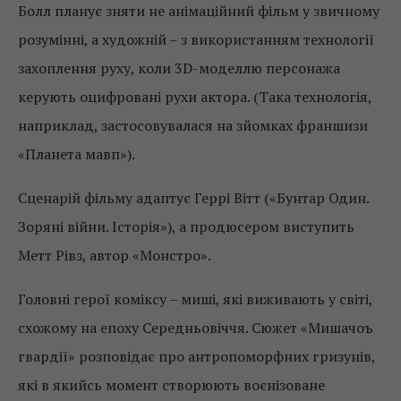
Болл планує зняти не анімаційний фільм у звичному
розумінні, а художній – з використанням технології
захоплення руху, коли 3D-моделлю персонажа
керують оцифровані рухи актора. (Така технологія,
наприклад, застосовувалася на зйомках франшизи
«Планета мавп»).
Сценарій фільму адаптує Геррі Вітт («Бунтар Один.
Зоряні війни. Історія»), а продюсером виступить
Метт Рівз, автор «Монстро».
Головні герої коміксу – миші, які виживають у світі,
схожому на епоху Середньовіччя. Сюжет «Мишачоъ
гвардії» розповідає про антропоморфних гризунів,
які в якийсь момент створюють воєнізоване