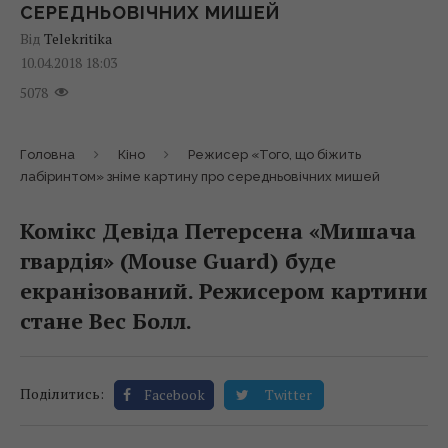
СЕРЕДНЬОВІЧНИХ МИШЕЙ
Від
Telekritika
10.04.2018 18:03
5078
Головна
Кіно
Режисер «Того, що біжить
лабіринтом» зніме картину про середньовічних мишей
Комікс Девіда Петерсена «Мишача
гвардія» (Mouse Guard) буде
екранізований. Режисером картини
стане Вес Болл.
Поділитись:
Facebook
Twitter