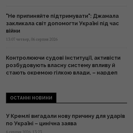
"Не припиняйте підтримувати": Джамала
закликала світ допомогти Україні під час
війни
13:07 четвер, 06 серпня 2026
Контролюючи судові інституції, активісти
розбудовують власну систему впливу й
стають окремою гілкою влади, – нардеп
Власенко
13:03 четвер, 06 серпня 2026
ОСТАННІ НОВИНИ
Скільки кавуна можна з’їсти за день:
дієтологи назвали безпечну норму
У Кремлі вигадали нову причину для ударів
13:02 четвер, 06 серпня 2026
по Україні – цинічна заява
6 серпня 2026, 13:23