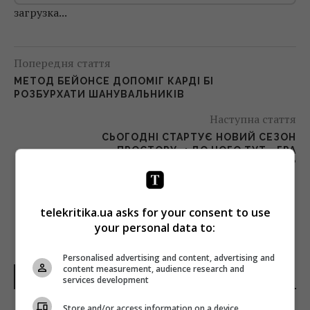
загрузка...
Попередня стаття
МЕТОД БЕЙОНСЕ ДОПОМІГ КАРДІ БІ
РОЗБУРХАТИ ШАНУВАЛЬНИКІВ
Наступна стаття
СЬОГОДНІ СТАРТУЄ НОВИЙ СЕЗОН
«ПРОСТОРУ»: ДО ЧОГО ТУТ «ГРА
ПРЕСТОЛІВ»?
telekritika.ua asks for your consent to use
your personal data to:
Personalised advertising and content, advertising and
content measurement, audience research and
НОВИНИ УКРАЇНИ І СВІТУ
services development
Store and/or access information on a device