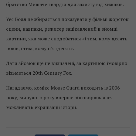
братство Мишаче гвардія для захисту від хижаків.
Уес Болл не збирається показувати у фільмі жорстокі
сцени, навпаки, режисер зацікавлений в зйомці
картини, яка може сподобатися «і тим, кому десять
років, і тим, кому п’ятдесят».
Дати зйомок ще не визначені, за картиною імовірно
візьметься 20th Century Fox.
Нагадаємо, комікс Mouse Guard виходить із 2006
року, минулого року вперше обговорювалася
можливість екранізації історії.