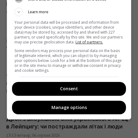
На Дніпропетровщині люди вже кілька діб
сидять без води: прем’єр відреагував
Learn more
13:28 четвер, 06 серпня 2026
Your personal data will be processed and information from
your device (cookies, unique identifiers, and other device
data) may be stored by, accessed by and shared with 227
partners, or used specifically by this site. We and our partners
5 найскладніших професій на авіаносці
may use precise geolocation data.
List of partners.
США
Some vendors may process your personal data on the basis
of legitimate interest, which you can object to by managing
13:20 четвер, 06 серпня 2026
your options below. Look for a link at the bottom of this page
or in the site menu to manage or withdraw consent in privacy
and cookie settings.
Синоптикиня назвала області, які першими
накриє негода та довгоочікуване
Consent
похолодання
13:19 четвер, 06 серпня 2026
Manage options
Дрон з вибухівкою біля українського Ан-24
в Лейпцигу: чи постраждали літак і люди
13:13 четвер, 06 серпня 2026