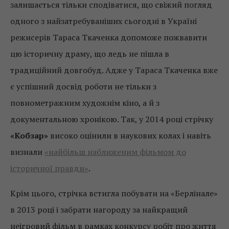
залишається тільки сподіватися, що свіжий погляд
одного з найзатребуваніших сьогодні в Україні
режисерів Тараса Ткаченка допоможе пожвавити
цю історичну драму, що ледь не пішла в
традиційний довгобуд. Адже у Тараса Ткаченка вже
є успішний досвід роботи не тільки з
повнометражним художнім кіно, а й з
документальною хронікою. Так, у 2014 році стрічку
«Кобзар»
високо оцінили в наукових колах і навіть
визнали
«найбільш наближеним фільмом до
історичної правди»
.
Крім цього, стрічка встигла побувати на «Берлінале»
в 2013 році і забрати нагороду за найкращий
неігровий фільм в рамках конкурсу робіт про життя