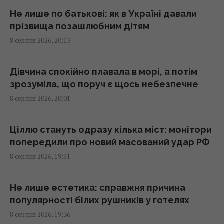
19:57 субота, 08 серпня 2026
Не лише по батькові: як в Україні давали
прізвища позашлюбним дітям
Люди, які народилися в ці місяці,
8 серпня 2026, 20:13
найуспішніші
19:24 субота, 08 серпня 2026
Дівчина спокійно плавала в морі, а потім
зрозуміла, що поруч є щось небезпечне
В ЄС запропонували нову схему конфіскації
8 серпня 2026, 20:01
заморожених активів РФ, - FAZ
19:19 субота, 08 серпня 2026
Ціллю стануть одразу кілька міст: монітори
попередили про новий масований удар РФ
Маск не дозволив Україні використовувати
8 серпня 2026, 19:51
Starlink для ударів по Росії, - The Atlantic
19:19 субота, 08 серпня 2026
Не лише естетика: справжня причина
популярності білих рушників у готелях
Туреччина закрила Чорне море для суден,
8 серпня 2026, 19:36
що прямували до Росії та України, -