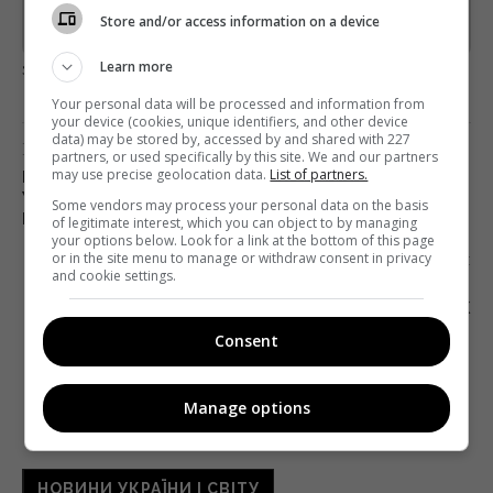
Store and/or access information on a device
Предоставлено SendPulse
загрузка...
Learn more
Your personal data will be processed and information from
your device (cookies, unique identifiers, and other device
data) may be stored by, accessed by and shared with 227
Попередня стаття
partners, or used specifically by this site. We and our partners
may use precise geolocation data.
List of partners.
БЕЛЬГІЙСЬКА ГАЗЕТА ДОПОМОЖЕ
УКРАЇНСЬКОМУ БІЗНЕСОВІ ПРОБИТИСЯ НА
Some vendors may process your personal data on the basis
РИНКИ ЄВРОПИ
of legitimate interest, which you can object to by managing
your options below. Look for a link at the bottom of this page
Наступна стаття
or in the site menu to manage or withdraw consent in privacy
and cookie settings.
«ГОЛОС КРАЇНИ 8»: ПОЧАТОК ПРЯМИХ ЕФІРІВ І
СЮРПРИЗ ВІД MONATIK
Consent
Manage options
НОВИНИ УКРАЇНИ І СВІТУ