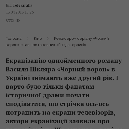
Від
Telekritika
13.04.2018 15:26
8332
Головна
Кіно
Режисером серіалу «Чорний
ворон» став постановник «Гнізда горлиці»
Екранізацію однойменного роману
Василя Шкляра «Чорний ворон» в
Україні знімають вже другий рік. І
варто було тільки фанатам
історичної драми почати
сподіватися, що стрічка ось-ось
потрапить на екрани телевізорів,
автори екранізації заявили про