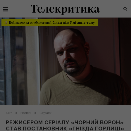
Цей матеріал опублікований
більш ніж 5 місяців тому
Кіно
Новини
Серіали
РЕЖИСЕРОМ СЕРІАЛУ «ЧОРНИЙ ВОРОН»
СТАВ ПОСТАНОВНИК «ГНІЗДА ГОРЛИЦІ»