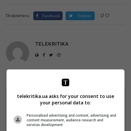
0
Поділитись:
Facebook
Twitter
TELEKRITIKA
telekritika.ua asks for your consent to use
Щотижневий лист з найцікавішим.
Пишемо з любов'ю
!
your personal data to:
Підпишіться ще раз, якщо не отримуєте від нас листи
Personalised advertising and content, advertising and
content measurement, audience research and
*
Підписатись→
services development