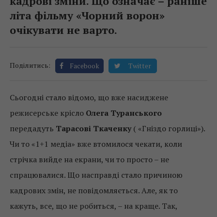
кадрові зміни. Що означає – раніше
літа фільму «Чорний ворон»
очікувати не варто.
Поділитись:
Facebook
Twitter
Сьогодні стало відомо, що вже насиджене
режисерське крісло
Олега Туранського
передадуть
Тарасові Ткаченку
( «Гніздо горлиці»).
Чи то «1+1 медіа» вже втомилося чекати, коли
стрічка вийде на екрани, чи то просто – не
спрацювалися. Що насправді стало причиною
кадрових змін, не повідомляється. Але, як то
кажуть, все, що не робиться, – на краще. Так,