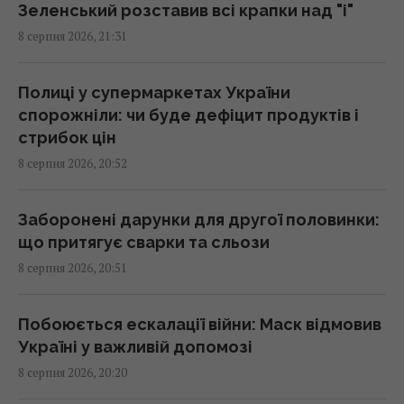
Зеленський розставив всі крапки над "і"
Лев Тарас, якого врятували від війни в
8 серпня 2026, 21:31
Україні, тяжко захворів
20:13 субота, 08 серпня 2026
Полиці у супермаркетах України
спорожніли: чи буде дефіцит продуктів і
"Вибухають" через кожну дрібницю: 9
стрибок цін
проблем людей, яких легко розізлити
8 серпня 2026, 20:52
20:12 субота, 08 серпня 2026
Заборонені дарунки для другої половинки:
Названо найсильнішу розвідку Європи, і це
що притягує сварки та сльози
не ГУР
8 серпня 2026, 20:51
19:57 субота, 08 серпня 2026
Побоюється ескалації війни: Маск відмовив
Росіяни похизувалися новим зенітним
Україні у важливій допомозі
дроном, який здатен розвивати швидкість
8 серпня 2026, 20:20
до 560 км/год