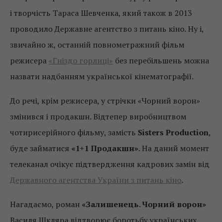
і творчість Тараса Шевченка, який також в 2013
проводило Державне агентство з питань кіно. Ну і,
звичайно ж, останній повнометражний фільм
режисера
«Гніздо горлиці»
без перебільшень можна
назвати надбанням української кінематографії.
До речі, крім режисера, у стрічки «Чорний ворон»
змінився і продакшн. Відтепер виробництвом
чотирисерійного фільму, замість
Sisters Production
,
буде займатися
«1+1 Продакшн»
. На даний момент
телеканал очікує підтвердження кадрових замін від
Державного агентства України з питань кіно
.
Нагадаємо, роман
«Залишенець. Чорний ворон»
Василя Шкляра відтворює боротьбу українських