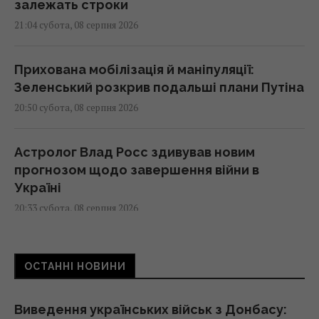
залежать строки
21:04 субота, 08 серпня 2026
Прихована мобілізація й маніпуляції:
Зеленський розкрив подальші плани Путіна
20:50 субота, 08 серпня 2026
Астролог Влад Росс здивував новим
прогнозом щодо завершення війни в
Україні
20:33 субота, 08 серпня 2026
Україна купила у Туреччини партію ракет
ОСТАННІ НОВИНИ
ATACMS і гусеничні версії "Хаймарсів"
20:30 субота, 08 серпня 2026
Виведення українських військ з Донбасу: