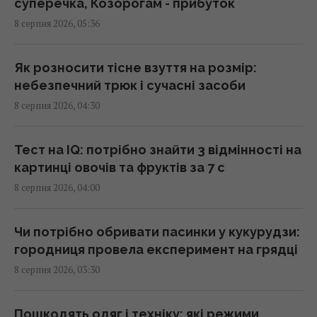
суперечка, Козорогам - прибуток
Сонячна електростанція перегородила
8 серпня 2026, 05:36
давні маршрути тварин: вони знайшли
вихід
02:18 субота, 08 серпня 2026
Як розносити тісне взуття на розмір:
небезпечний трюк і сучасні засоби
8 серпня 2026, 04:30
Саудівська Аравія, Пакистан і Туреччина
уклали угоду про взаємну оборону, -
Reuters
Тест на IQ: потрібно знайти 3 відмінності на
01:44 субота, 08 серпня 2026
картинці овочів та фруктів за 7 с
8 серпня 2026, 04:00
Експерти назвали 10 речей, які варто знати
про Прагу перед поїздкою
Чи потрібно обривати пасинки у кукурудзи:
01:15 субота, 08 серпня 2026
городниця провела експеримент на грядці
8 серпня 2026, 03:30
Росія просуває іноземним замовникам нову
ракету для Су-57, - ЗМІ
Пошкодять одяг і техніку: які режими