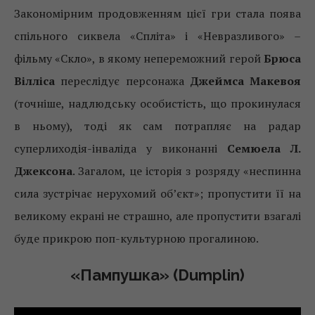
Закономірним продовженням цієї гри стала поява
спільного сиквела «Спліта» і «Невразливого» –
фільму «Скло», в якому непереможний герой
Брюса
Вілліса
переслідує персонажа
Джеймса Макевоя
(точніше, надлюдську особистість, що прокинулася
в ньому), тоді як сам потрапляє на радар
суперлиходія-інваліда у виконанні
Семюела Л.
Джексона
. Загалом, це історія з розряду «неспинна
сила зустрічає нерухомий об’єкт»; пропустити її на
великому екрані не страшно, але пропустити взагалі
буде прикрою поп-культурною прогалиною.
«Пампушка» (Dumplin)