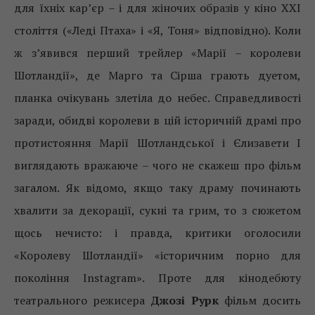
для їхніх кар’єр – і для жіночих образів у кіно XXI
століття («Леді Птаха» і «Я, Тоня» відповідно). Коли
ж з’явився перший трейлер «Марії – королеви
Шотландії», де Марго та Сірша грають дуетом,
планка очікувань злетіла до небес. Справедливості
заради, обидві королеви в цій історичній драмі про
протистояння Марії Шотландської і Єлизавети I
виглядають вражаюче – чого не скажеш про фільм
загалом. Як відомо, якщо таку драму починають
хвалити за декорації, сукні та грим, то з сюжетом
щось нечисто: і правда, критики оголосили
«Королеву Шотландії» «історичним порно для
покоління Instagram». Проте для кінодебюту
театрального режисера
Джозі Рурк
фільм досить