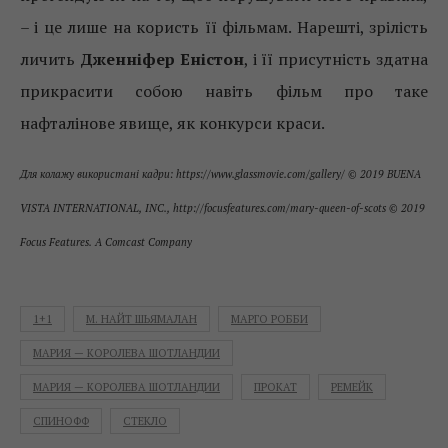
– і це лише на користь її фільмам. Нарешті, зрілість
личить
Дженніфер Еністон
, і її присутність здатна
прикрасити собою навіть фільм про таке
нафталінове явище, як конкурси краси.
Для колажу використані кадри: https://www.glassmovie.com/gallery/ © 2019 BUENA
VISTA INTERNATIONAL, INC., http://focusfeatures.com/mary-queen-of-scots © 2019
Focus Features. A Comcast Company
1+1
М. НАЙТ ШЬЯМАЛАН
МАРГО РОББИ
МАРИЯ — КОРОЛЕВА ШОТЛАНДИИ
МАРИЯ — КОРОЛЕВА ШОТЛАНДИИ
ПРОКАТ
РЕМЕЙК
СПИНОФФ
СТЕКЛО