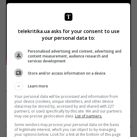
telekritika.ua asks for your consent to use
your personal data to:
Personalised advertising and content, advertising and
content measurement, audience research and
services development
Store and/or access information on a device
У ролях:
Дженніфер Еністон, Данель Макдональд,
Learn more
Одея Раш, Бекс Тейлор-Клаус, Дав Камерон, Люк
Your personal data will be processed and information from
Бенвард
your device (cookies, unique identifiers, and other device
data) may be stored by, accessed by and shared with 227
partners, or used specifically by this site. We and our partners
Після катастрофічного серіалу
«Ненаситна»
Netflix
may use precise geolocation data.
List of partners.
Some vendors may process your personal data on the basis
знову спробував щастя в питанні бодіпозитиву та
of legitimate interest, which you can object to by managing
your options below. Look for a link at the bottom of this page
жіночої самореалізації. 7 грудня на сервісі відбувся