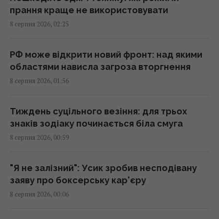
00:32 субота, 08 серпня 2026
прання краще не використовувати
8 серпня 2026, 02:25
Старий монітор ще рано викидати: як
використати його повторно з користю
РФ може відкрити новий фронт: над якими
00:05 субота, 08 серпня 2026
областями нависла загроза вторгнення
8 серпня 2026, 01:56
Вчені знайшли молоток зі слонової кістки
віком 500 000 років: про що він свідчить
Тиждень суцільного везіння: для трьох
23:58 п'ятниця, 07 серпня 2026
знаків зодіаку починається біла смуга
8 серпня 2026, 00:59
Зеленський відреагував на ухвалення
Сенатом США законопроєкту щодо санкцій
"Я не залізний": Усик зробив несподівану
проти РФ
заяву про боксерську кар'єру
23:53 п'ятниця, 07 серпня 2026
8 серпня 2026, 00:06