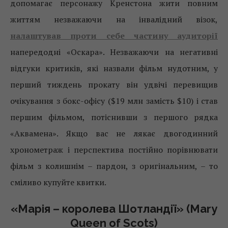
допомагає персонажу Кренстона жити повним
життям незважаючи на інвалідний візок,
налаштував проти себе частину аудиторії
напередодні «Оскара». Незважаючи на негативні
відгуки критиків, які назвали фільм нудотним, у
перший тиждень прокату він удвічі перевищив
очікування з бокс-офісу ($19 млн замість $10) і став
першим фільмом, потіснивши з першого рядка
«Аквамена». Якщо вас не лякає двогодинний
хронометраж і перспектива постійно порівнювати
фільм з колишнім – пардон, з оригінальним, – то
сміливо купуйте квитки.
«Марія – королева Шотландії» (Mary
Queen of Scots)