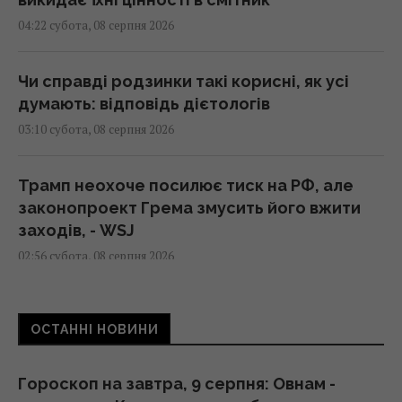
04:22 субота, 08 серпня 2026
Чи справді родзинки такі корисні, як усі
думають: відповідь дієтологів
03:10 субота, 08 серпня 2026
Трамп неохоче посилює тиск на РФ, але
законопроект Грема змусить його вжити
заходів, - WSJ
02:56 субота, 08 серпня 2026
Мелоні відреагувала на вимогу Іспанії
ОСТАННІ НОВИНИ
щодо прикордонних перевірок у Шенгені
02:23 субота, 08 серпня 2026
Гороскоп на завтра, 9 серпня: Овнам -