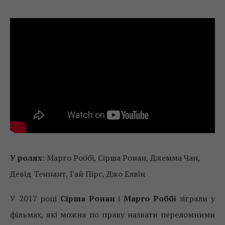
У ролях
: Марго Роббі, Сірша Ронан, Джемма Чан,
Девід Теннант, Гай Пірс, Джо Елвін
У 2017 році
Сірша Ронан
і
Марго Роббі
зіграли у
фільмах, які можна по праву назвати переломними