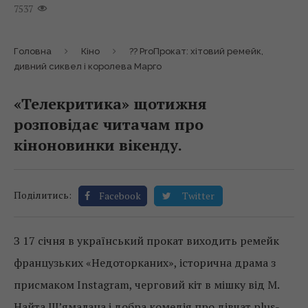
7537
Головна
Кіно
?? ProПрокат: хітовий ремейк,
дивний сиквел і королева Марго
«Телекритика» щотижня
розповідає читачам про
кіноновинки вікенду.
Поділитись:
Facebook
Twitter
З 17 січня в український прокат виходить ремейк
французьких «Недоторканих», історична драма з
присмаком Instagram, черговий кіт в мішку від М.
Найта Ш’ямалана і добра комедія про дівчат plus-