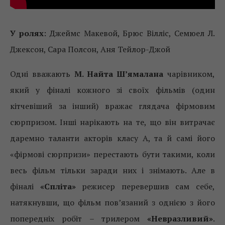
У ролях
: Джеймс Макевой, Брюс Вілліс, Семюел Л.
Джексон, Сара Полсон, Аня Тейлор-Джой
Одні вважають
М. Найта Ш’ямалана
чарівником,
який у фіналі кожного зі своїх фільмів (один
кітчевіший за інший) вражає глядача фірмовим
сюрпризом. Інші нарікають на те, що він витрачає
даремно таланти акторів класу А, та й самі його
«фірмові сюрпризи» перестають бути такими, коли
весь фільм тільки заради них і знімають. Але в
фіналі
«Спліта»
режисер перевершив сам себе,
натякнувши, що фільм пов’язаний з однією з його
попередніх робіт – трилером
«Невразливий»
.