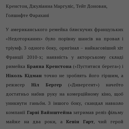
Кренстон, Джуліанна Маргуліс, Тейт Донован,
Голшифте Фарахані
У американського ремейка блискучих французьких
«Недоторканих» було порівну шансів на провал і
тріумф. З одного боку, оригінал – найкасовіший хіт
Франції 2010-х; наявність у акторському складі
римейка
Браяна Кренстона
(«Пуститися берега») і
Ніколь Кідман
точно не зроблять його гіршим, а
режисер
Ніл Бергер
(«Дивергент») начебто
достатньо набив руку на комерційному кіно, щоб
уникнути ганьби. З іншого боку, скандал навколо
компанії
Гарві Вайнштейна
затримав реліз фільму
майже на два роки, а
Кевін Гарт
, чий герой