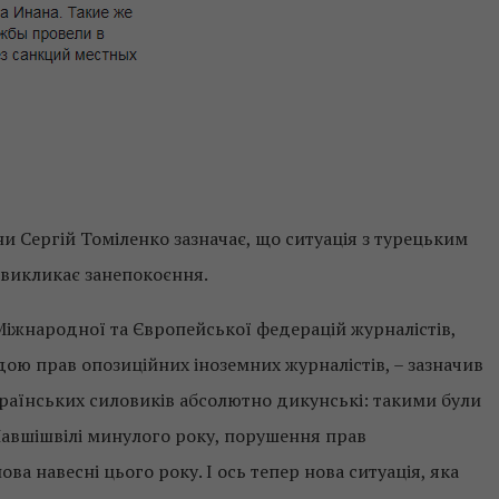
ни Сергій Томіленко зазначає, що ситуація з турецьким
викликає занепокоєння.
іжнародної та Європейської федерацій журналістів,
ю прав опозиційних іноземних журналістів, – зазначив
українських силовиків абсолютно дикунські: такими були
Шавшішвілі минулого року, порушення прав
а навесні цього року. І ось тепер нова ситуація, яка