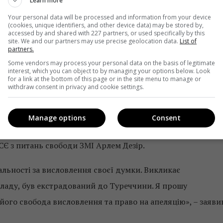
Learn more
Your personal data will be processed and information from your device
(cookies, unique identifiers, and other device data) may be stored by,
accessed by and shared with 227 partners, or used specifically by this
site. We and our partners may use precise geolocation data.
List of
partners.
Some vendors may process your personal data on the basis of legitimate
interest, which you can object to by managing your options below. Look
for a link at the bottom of this page or in the site menu to manage or
withdraw consent in privacy and cookie settings.
дення турецькими спецслужбами турецьких громадян за
Manage options
Consent
ава людини в Україні і всюди»
Є з питань свободи ЗМІ Арлем Дезір.
альності за висловлення своєї думки. Викликає
ладу, був екстрадований до Туреччини. Я прошу
 його свобода висловлення та право на апеляцію», – заяви