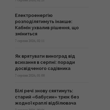
мозку та зміцнення імунітету
03:28 п'ятниця, 07 серпня 2026
Електроенергію
розподілятимуть інакше:
В Генштабі ЗСУ повідомили, на
Кабмін ухвалив рішення, що
яку суму країни НАТО виділять
зміниться
Україні військової допомоги
7 серпня 2026, 02:11
02:52 п'ятниця, 07 серпня 2026
Як врятувати виноград від
Кинджал Тутанхамона виявився
всихання в серпні: поради
викуваним із позаземного
досвідченого садівника
металу, - археологи
7 серпня 2026, 01:00
02:26 п'ятниця, 07 серпня 2026
Білі речі знову сяятимуть:
США запровадили нові санкції
старий «бабусин» трюк без
проти Куби за співпрацю з
жодної краплі відбілювача
Китаєм та РФ, - Bloomberg
7 серпня 2026, 00:06