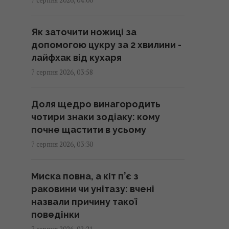
вивітрився, перелому у війні
нема, - німецький оглядач
Як заточити ножиці за
05:25 п'ятниця, 07 серпня 2026
допомогою цукру за 2 хвилини -
лайфхак від кухаря
Удари Росії по кораблях у
7 серпня 2026, 03:58
Чорному морі: у FP розкрили
наслідки
Доля щедро винагородить
04:37 п'ятниця, 07 серпня 2026
чотири знаки зодіаку: кому
почне щастити в усьому
214 мільйонів років тому
7 серпня 2026, 03:30
астероїд залишив у Канаді
"око", видиме з космосу
Миска повна, а кіт п’є з
04:31 п'ятниця, 07 серпня 2026
раковини чи унітазу: вчені
назвали причину такої
У чому полягає користь
поведінки
волоських горіхів для серця,
7 серпня 2026, 02:21