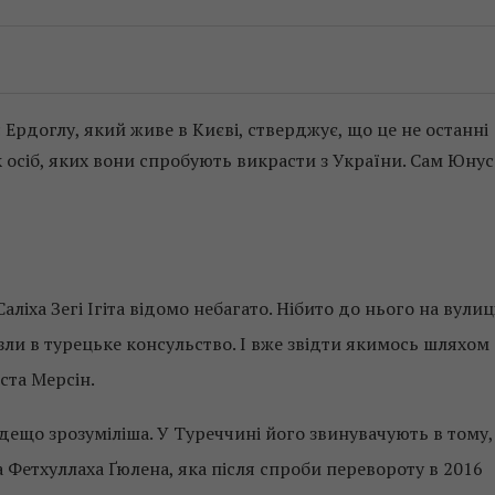
 Ердоглу, який живе в Києві, стверджує, що це не останні
 осіб, яких вони спробують викрасти з України. Сам Юнус
ліха Зегі Ігіта відомо небагато. Нібито до нього на вулиц
зли в турецьке консульство. І вже звідти якимось шляхом
ста Мерсін.
дещо зрозуміліша. У Туреччині його звинувачують в тому,
а Фетхуллаха Ґюлена, яка після спроби перевороту в 2016