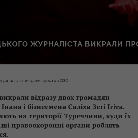
ЦЬКОГО ЖУРНАЛІСТА ВИКРАЛИ ПР
 журналіста викрали просто з СІЗО
викрали відразу двох громадян
ана і бізнесмена Саліха Зегі Ігіта.
ають на території Туреччини, куди їх
аші правоохоронні органи роблять
ся.