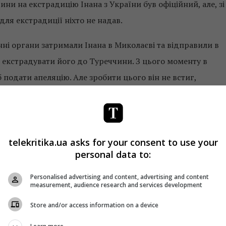
ни на екстрадицію Інана з України був офіційний, але, зі
для екстрадиції ніхто не надав.
ні органи затримали Інана в Миколаєві та відправили в
в екстрадувати його до Туреччини. З цього моменту в
 подати апеляцію. Але зробити цього він не встиг,
еччині. Як саме і хто вивозив його з країни – невідомо.
telekritika.ua asks for your consent to use your
 турецькі спецслужби в організації викрадень на
personal data to:
Personalised advertising and content, advertising and content
measurement, audience research and services development
Store and/or access information on a device