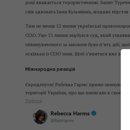
році вважається терористичною. Запит Туреччи
слів адвоката Інни Кузьміних, жодних підстав 
Тим не менш 12 липня українські правоохорон
СІЗО. Уже 15 липня відбувся суд, який ухвали
обвинуваченого за законом було п’ять діб, щоб
оскільки із СІЗО зник. Щоб з’явитися вже в Тур
Міжнародна реакція
Євродепутат Ребекка Гармс прямо звинуватила
території України, про що написала в своєму
Twitter
.