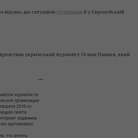
ло відомо, що ситуацією
стурбовані
й у Європейській
ідреагував український журналіст Осман Пашаєв, який