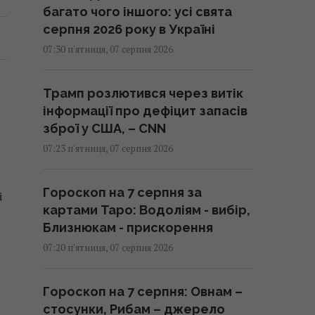
багато чого іншого: усі свята
серпня 2026 року в Україні
07:30 п'ятниця, 07 серпня 2026
Трамп розлютився через витік
інформації про дефіцит запасів
зброї у США, – CNN
07:23 п'ятниця, 07 серпня 2026
Гороскоп на 7 серпня за
і
картами Таро: Водоліям - вибір,
Близнюкам - прискорення
07:20 п'ятниця, 07 серпня 2026
Гороскоп на 7 серпня: Овнам –
стосунки, Рибам – джерело