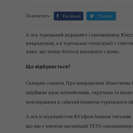
Поділитись:
Facebook
Twitter
А ось турецький журналіст і опозиціонер Юнус
викрадення, а в турецьких спецслужб є список
каже, що тепер боїться виходити з дому.
Що відбувається?
Складно сказати. Про викрадення бізнесмена Са
підійшли двоє незнайомців, скрутили та відве
переправили в слідчий ізолятор турецького мі
А ось із журналістом Юсуфом Інаном ситуація 
що він є членом організації FETO опозиціонер