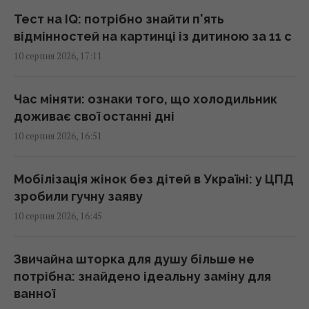
17:00 понеділок, 10 серпня 2026
Тест на IQ: потрібно знайти п'ять
відмінностей на картинці із дитиною за 11 с
60% українців висловили недовіру НАБУ та
10 серпня 2026, 17:11
САП, - опитування СОЦІС
16:59 понеділок, 10 серпня 2026
Час міняти: ознаки того, що холодильник
доживає свої останні дні
Геймер переконав Steam повернути гроші
10 серпня 2026, 16:51
за гру, хоча награв у неї 470 годин
16:55 понеділок, 10 серпня 2026
Мобілізація жінок без дітей в Україні: у ЦПД
зробили гучну заяву
Зі сміття дістають до 400 кг золота на рік, і
10 серпня 2026, 16:45
виготовляють із нього прикраси
16:47 понеділок, 10 серпня 2026
Звичайна шторка для душу більше не
потрібна: знайдено ідеальну заміну для
11 серпня в Україну зайдуть дощі та грози:
ванної
які області зачепить (мапа)