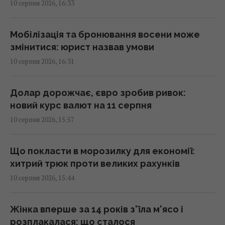
10 серпня 2026, 16:33
16:30 понеділок, 10 серпня 2026
Мобілізація та бронювання восени може
Дрон із вибухівкою в Лейпцигу: ЗМІ пишуть
змінитися: юрист назвав умови
про нові деталі інциденту з українським
10 серпня 2026, 16:31
літаком
16:21 понеділок, 10 серпня 2026
Долар дорожчає, євро зробив ривок:
новий курс валют на 11 серпня
Громадян Польщі почнуть повідомляти про
10 серпня 2026, 15:57
зльоти літаків під час російських атак на
Україну
16:20 понеділок, 10 серпня 2026
Що покласти в морозилку для економії:
хитрий трюк проти великих рахунків
10 серпня 2026, 15:44
6 унікальних функцій Samsung, яких немає в
жодному іншому Android-смартфоні
16:20 понеділок, 10 серпня 2026
Жінка вперше за 14 років з'їла м'ясо і
розплакалася: що сталося