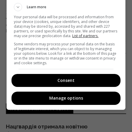
Learn more
Попередня стаття
Your personal data will be processed and information from
УЧАСНИК «ГОЛОСУ КРАЇНИ» У РЯСІ
your device (cookies, unique identifiers, and other device
СВЯЩЕННОСЛУЖИТЕЛЯ ВИКЛИКАВ У СЕРГІЯ
data) may be stored by, accessed by and shared with 227
partners, or used specifically by this site. We and our partners
БАБКІНА ЗАПАМОРОЧЕННЯ
may use precise geolocation data.
List of partners.
Наступна стаття
Some vendors may process your personal data on the basis
of legitimate interest, which you can object to by managing
«МОЖЕ, ЦЕ ВАМ НЕМАЄ МІСЦЯ В УКРАЇНІ?»:
your options below. Look for a link at the bottom of this page
П’ЯНИЙ ЗЕЛЕНСЬКИЙ ВІДПОВІВ ЛЯШКУ
or in the site menu to manage or withdraw consent in privacy
НА ЗВИНУВАЧЕННЯ В БІК «КВАРТАЛУ 95»
and cookie settings.
Consent
Manage options
НОВИНИ УКРАЇНИ І СВІТУ
Нацгвардія отримала новітню