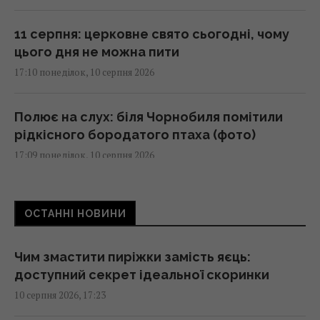
11 серпня: церковне свято сьогодні, чому
цього дня не можна пити
17:10 понеділок, 10 серпня 2026
Полює на слух: біля Чорнобиля помітили
рідкісного бородатого птаха (фото)
17:09 понеділок, 10 серпня 2026
Завтра в Києві буде +30°, але спека
ОСТАННІ НОВИНИ
перерветься дощем
17:00 понеділок, 10 серпня 2026
Чим змастити пиріжки замість яєць:
доступний секрет ідеальної скоринки
Гороскоп на 11 серпня: Ракам – спогади
10 серпня 2026, 17:23
про минуле, Скорпіонам – ревнощі