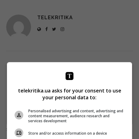
TELEKRITIKA
Щотижневий лист з найцікавішим.
Пишемо з любов'ю
!
Підпишіться ще раз, якщо не отримуєте від нас листи
telekritika.ua asks for your consent to use
your personal data to:
*
Підписатись→
Personalised advertising and content, advertising and
content measurement, audience research and
Предоставлено SendPulse
services development
загрузка...
Store and/or access information on a device