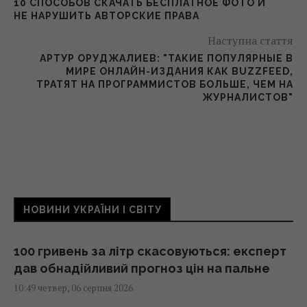
10 СПОСОБОВ СКАЧАТЬ БЕСПЛАТНОЕ ФОТО И
НЕ НАРУШИТЬ АВТОРСКИЕ ПРАВА
Наступна стаття
АРТУР ОРУДЖАЛИЕВ: "ТАКИЕ ПОПУЛЯРНЫЕ В
МИРЕ ОНЛАЙН-ИЗДАНИЯ КАК BUZZFEED,
ТРАТЯТ НА ПРОГРАММИСТОВ БОЛЬШЕ, ЧЕМ НА
ЖУРНАЛИСТОВ"
НОВИНИ УКРАЇНИ І СВІТУ
100 гривень за літр скасовуються: експерт
дав обнадійливий прогноз цін на пальне
10:49 четвер, 06 серпня 2026