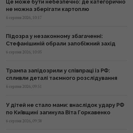
Це може бути небезпечно: де категорично
Відомий український актор чесно назвав
не можна зберігати картоплю
суму, яку можна заробити у кіно
6 серпня 2026, 10:17
09:44 четвер, 06 серпня 2026
Підозра у незаконному збагаченні:
Нові скам'янілості в Іспанії вказують на
Стефанішиній обрали запобіжний захід
канібалізм перших європейців: що знайшли
6 серпня 2026, 10:05
вчені
09:39 четвер, 06 серпня 2026
Трампа запідозрили у співпраці із РФ:
спливли деталі таємного розслідування
Після аномальної спеки в Україну
6 серпня 2026, 09:51
увірвуться грози, шквали та град, -
синоптик (карта)
09:31 четвер, 06 серпня 2026
У дітей не стало мами: внаслідок удару РФ
по Київщині загинула Віта Горкавенко
6 серпня 2026, 09:38
Замість розширення ЄС: ексдепутат
британського парламенту запропонував