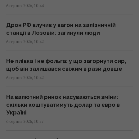
Стефанішиній обрали запобіжний захід
6 серпня 2026, 10:44
10:21 четвер, 06 серпня 2026
Дрон РФ влучив у вагон на залізничній
Телескоп на Гаваях зафіксував нові
станції в Лозовій: загинули люди
загадкові явища на поверхні Сонця
6 серпня 2026, 10:42
10:09 четвер, 06 серпня 2026
Не плівка і не фольга: у що загорнути сир,
Експерт розкрив, як Україні розвʼязати
щоб він залишався свіжим в рази довше
проблему нестачі ракет до Patriot
6 серпня 2026, 10:42
09:51 четвер, 06 серпня 2026
На валютний ринок насуваються зміни:
Найбільш стратегічна та символічна ціль: у
скільки коштуватимуть долар та євро в
TWZ пояснили сенс атаки на Ан-124 у
Україні
Німеччині
6 серпня 2026, 10:27
09:45 четвер, 06 серпня 2026