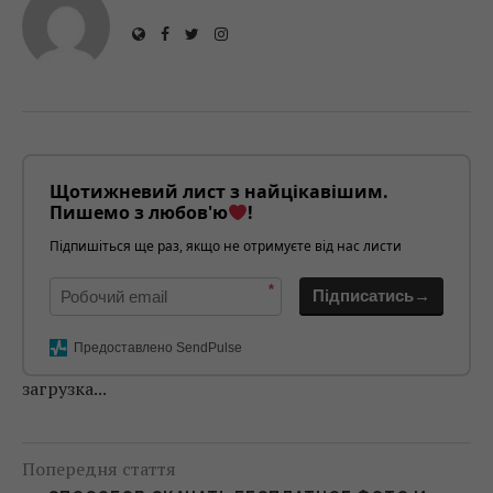
Щотижневий лист з найцікавішим.
Пишемо з любов'ю
!
Підпишіться ще раз, якщо не отримуєте від нас листи
*
Підписатись→
Предоставлено SendPulse
загрузка...
Попередня стаття