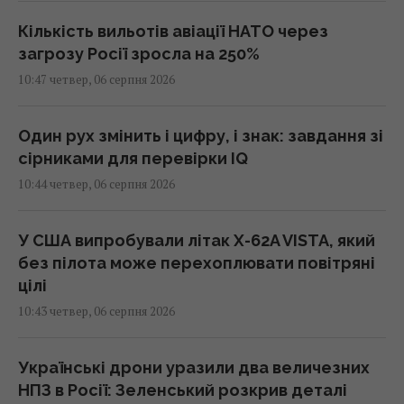
Кількість вильотів авіації НАТО через
загрозу Росії зросла на 250%
10:47 четвер, 06 серпня 2026
Один рух змінить і цифру, і знак: завдання зі
сірниками для перевірки IQ
10:44 четвер, 06 серпня 2026
У США випробували літак X-62A VISTA, який
без пілота може перехоплювати повітряні
цілі
10:43 четвер, 06 серпня 2026
Українські дрони уразили два величезних
НПЗ в Росії: Зеленський розкрив деталі