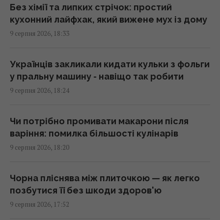
США, - The Atlantic
Без хімії та липких стрічок: простий
17:31 неділя, 09 серпня 2026
кухонний лайфхак, який вижене мух із дому
9 серпня 2026, 18:33
Чи справді салат корисніший за
бутерброд: експерти дали несподівану
Українців закликали кидати кульки з фольги
відповідь
у пральну машину - навіщо так робити
17:29 неділя, 09 серпня 2026
9 серпня 2026, 18:24
У 1946 році люди послали сигнал на Місяць:
Чи потрібно промивати макарони після
відповідь прийшла через 2,5 секунди
варіння: помилка більшості кулінарів
17:28 неділя, 09 серпня 2026
9 серпня 2026, 18:20
10 серпня: церковне свято сьогодні, чому
Чорна пліснява між плиточкою — як легко
цього дня треба погладити чорного кота
позбутися її без шкоди здоров'ю
17:10 неділя, 09 серпня 2026
9 серпня 2026, 17:52