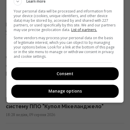
Learn more
18:35 неділя, 09 серпня 2026
Your personal data will be processed and information from
your device (cookies, unique identifiers, and other device
data) may be stored by, accessed by and shared with 227
Міжнародну космічну станцію не залишать
partners, or used specifically by this site. We and our partners
may use precise geolocation data.
List of partners.
у космосі: її навмисно знищать
Some vendors may process your personal data on the basis
18:34 неділя, 09 серпня 2026
of legitimate interest, which you can object to by managing
your options below. Look for a link at the bottom of this page
or in the site menu to manage or withdraw consent in privacy
and cookie settings.
Чоловік перевірив акумулятор
електрокара Tesla після 125 тисяч км:
результат здивував
Consent
18:34 неділя, 09 серпня 2026
Manage options
Італійці випробують в Україні інноваційну
систему ППО "Купол Мікеланджело"
18:28 неділя, 09 серпня 2026