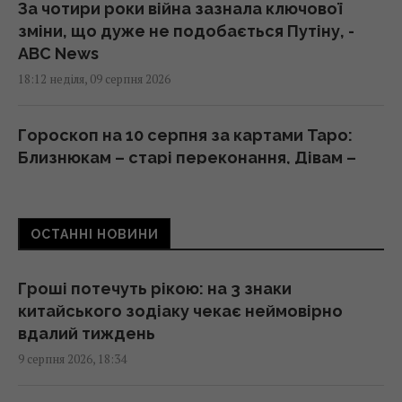
За чотири роки війна зазнала ключової
зміни, що дуже не подобається Путіну, -
ABC News
18:12 неділя, 09 серпня 2026
Гороскоп на 10 серпня за картами Таро:
Близнюкам – старі переконання, Дівам –
цілі
18:00 неділя, 09 серпня 2026
ОСТАННІ НОВИНИ
У єгипетських гробницях знаходили мед
віком у тисячі років: чому він не псується
Гроші потечуть рікою: на 3 знаки
17:34 неділя, 09 серпня 2026
китайського зодіаку чекає неймовірно
вдалий тиждень
9 серпня 2026, 18:34
Україна з прохача допомоги
перетворилася на зразкового союзника