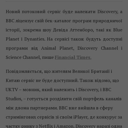
Новий потоковий сервіс буде належати Discovery, а
BBC ліцензує свій бек-каталог програм природничої
історії, зокрема шоу Девіда Аттенборо, такі як Blue
Planet і Dynasties. На сервісі також будуть доступні
програми від Animal Planet, Discovery Channel і
Science Channel, пише
Financial Times.
Повідомляється, що жителям Великої Британії і
Китаю сервіс не буде доступний. Також відомо, що
UKTV – мовник, який належить і Discovery, і BBC
Studios, – готується розділити свій портфель каналів
між двома партнерами. BBC вже вийшла в сферу
стримінгових сервісів зі своїм iPlayer, де конкурує за
частку ринку з Netflix і Amazon. Discovery наразі одна