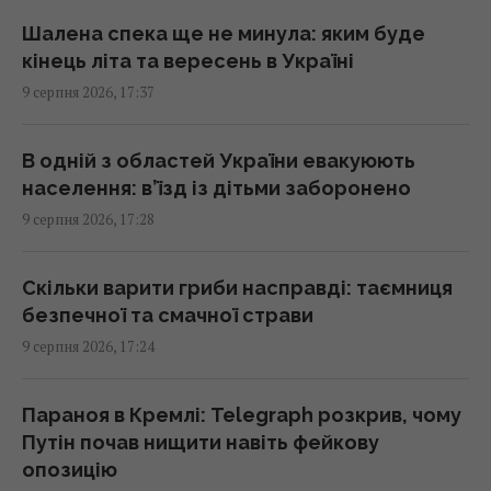
У РФ кажуть про пуски Х-101 із носіїв КАБів
Шалена спека ще не минула: яким буде
Су-34: аналітики оцінили, чи це можливо
кінець літа та вересень в Україні
17:01 неділя, 09 серпня 2026
9 серпня 2026, 17:37
Гороскоп на 10 серпня: Левам – діяти
В одній з областей України евакуюють
сміливіше, Тельцям – вибачення
населення: в’їзд із дітьми заборонено
17:00 неділя, 09 серпня 2026
9 серпня 2026, 17:28
Ескалація повітряної війни призвела до
Скільки варити гриби насправді: таємниця
росту жертв серед мирного населення
безпечної та смачної страви
України, – CNN
9 серпня 2026, 17:24
16:56 неділя, 09 серпня 2026
Параноя в Кремлі: Telegraph розкрив, чому
Метеозалежність – це не міф: лікарка
Путін почав нищити навіть фейкову
розповіла про вплив погоди на здоров’я
опозицію