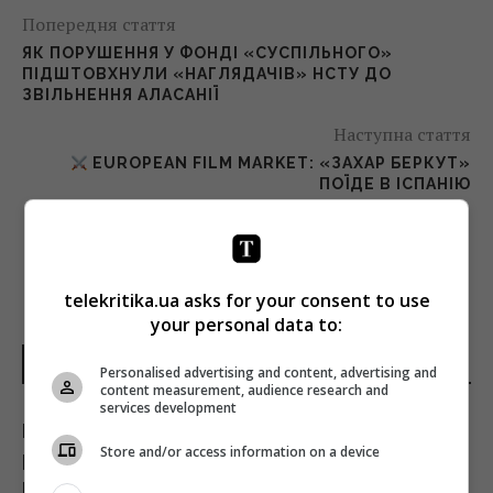
Попередня стаття
ЯК ПОРУШЕННЯ У ФОНДІ «СУСПІЛЬНОГО»
ПІДШТОВХНУЛИ «НАГЛЯДАЧІВ» НСТУ ДО
ЗВІЛЬНЕННЯ АЛАСАНІЇ
Наступна стаття
EUROPEAN FILM MARKET: «ЗАХАР БЕРКУТ»
ПОЇДЕ В ІСПАНІЮ
telekritika.ua asks for your consent to use
your personal data to:
НОВИНИ УКРАЇНИ І СВІТУ
Personalised advertising and content, advertising and
content measurement, audience research and
services development
Куди з полиць магазинів зникла популярна
Store and/or access information on a device
риба івасі і чому українці її більше не
побачать