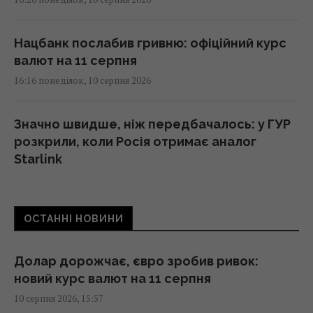
Нацбанк послабив гривню: офіційний курс
валют на 11 серпня
16:16 понеділок, 10 серпня 2026
Значно швидше, ніж передбачалось: у ГУР
розкрили, коли Росія отримає аналог
Starlink
16:13 понеділок, 10 серпня 2026
ОСТАННІ НОВИНИ
Суд дозволив Єрмаку їздити по різним
областям України, - САП
16:05 понеділок, 10 серпня 2026
Долар дорожчає, євро зробив ривок:
новий курс валют на 11 серпня
10 серпня 2026, 15:57
У якому віці дитину можна залишати вдома