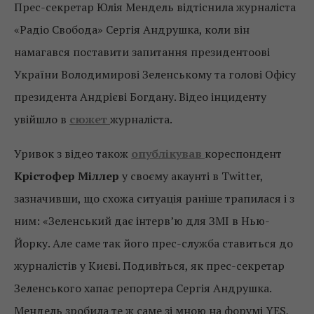
Прес-секретар Юлія Мендель відтіснила журналіста
«Радіо Свобода» Сергія Андрушка, коли він
намагався поставити запитання президентоові
України Володимирові Зеленському та голові Офісу
президента Андрієві Богдану. Відео інциденту
увійшло в
сюжет
журналіста.
Уривок з відео також
опублікував
кореспондент
Крістофер Міллер
у своєму акаунті в Twitter,
зазначивши, що схожа ситуація раніше трапилася і з
ним: «Зеленський дає інтерв’ю для ЗМІ в Нью-
Йорку. Але саме так його прес-служба ставиться до
журналістів у Києві. Подивіться, як прес-секретар
Зеленського хапає репортера Сергія Андрушка.
Мендель зробила те ж саме зі мною на форумі YES,