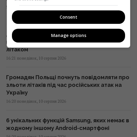
які області зачепить (мапа)
16:30 понеділок, 10 серпня 2026
Consent
Дрон із вибухівкою в Лейпцигу: ЗМІ пишуть
Manage options
про нові деталі інциденту з українським
літаком
16:21 понеділок, 10 серпня 2026
Громадян Польщі почнуть повідомляти про
зльоти літаків під час російських атак на
Україну
16:20 понеділок, 10 серпня 2026
6 унікальних функцій Samsung, яких немає в
жодному іншому Android-смартфоні
16:20 понеділок, 10 серпня 2026