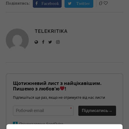
0
Поділитись:
Facebook
Twitter
TELEKRITIKA
Щотижневий лист з найцікавішим.
Пишемо з любов'ю
!
Підпишіться ще раз, якщо не отримуєте від нас листи
*
Підписатись→
Предоставлено SendPulse