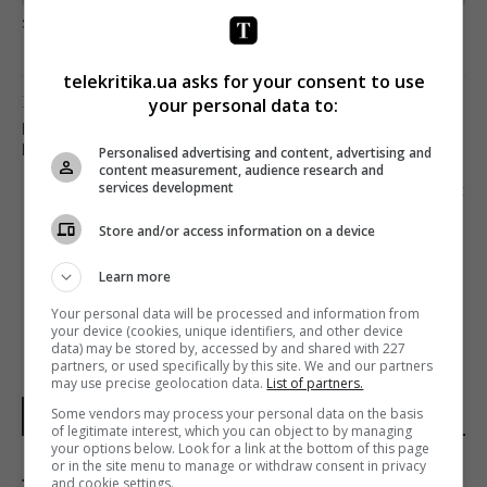
загрузка...
telekritika.ua asks for your consent to use
Попередня стаття
your personal data to:
В УКРАЇНІ ЗАПУСТИЛИ БІЗНЕС-ПОРТАЛ ПРО
ЕНЕРГЕТИКУ
Personalised advertising and content, advertising and
content measurement, audience research and
Наступна стаття
services development
FACEBOOK ПОСИЛИВ БОРОТЬБУ З КРАДЕНИМ
Store and/or access information on a device
КОНТЕНТОМ
Learn more
Your personal data will be processed and information from
your device (cookies, unique identifiers, and other device
data) may be stored by, accessed by and shared with 227
partners, or used specifically by this site. We and our partners
may use precise geolocation data.
List of partners.
Some vendors may process your personal data on the basis
НОВИНИ УКРАЇНИ І СВІТУ
of legitimate interest, which you can object to by managing
your options below. Look for a link at the bottom of this page
or in the site menu to manage or withdraw consent in privacy
11 серпня в Україну зайдуть дощі та грози:
and cookie settings.