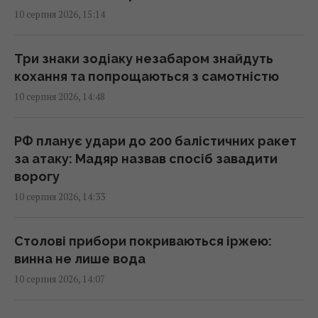
10 серпня 2026, 15:14
Росія хоче зупинити сухопутний
агроекспорт з України слідом за морським,
Три знаки зодіаку незабаром знайдуть
– ISW
кохання та попрощаються з самотністю
15:32 понеділок, 10 серпня 2026
10 серпня 2026, 14:48
ШІ вирішуватиме, чим збивати дрони й
РФ планує удари до 200 балістичних ракет
ракети: як працюватиме "Купол
за атаку: Мадяр назвав спосіб завадити
Мікеланджело", - експерт
ворогу
15:32 понеділок, 10 серпня 2026
10 серпня 2026, 14:33
В Антарктиді знайшли понад 45 тисяч
Столові прибори покриваються іржею:
метеоритів, і зовсім не тому, що вони
винна не лише вода
частіше падають
10 серпня 2026, 14:07
15:29 понеділок, 10 серпня 2026