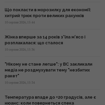
саму: поради психологів
15:56 понеділок, 10 серпня 2026
Що покласти в морозилку для економії:
хитрий трюк проти великих рахунків
10 серпня 2026, 15:44
Один старий якір затримав будівництво
тунелю під затокою на 241 день
15:51 понеділок, 10 серпня 2026
Жінка вперше за 14 років з'їла м'ясо і
розплакалася: що сталося
10 серпня 2026, 15:36
На японському острові створили рай для
кроликів, але згодом з’явилися несподівані
гості
"Нікому не стане легше": у ВС закликали
15:40 понеділок, 10 серпня 2026
медіа не роздмухувати тему "незбитих
ракет"
10 серпня 2026, 15:34
Простій Червоноградської ЦЗФ залишає
шахти без грошей на щоденну роботу, -
депутат
Температура впаде до +20 градусів, але є
15:33 понеділок, 10 серпня 2026
нюанс: коли повернеться спека