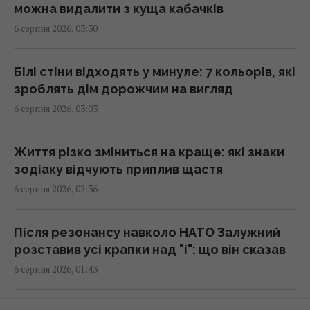
можна видалити з куща кабачків
6 серпня 2026, 03:30
Швеція передасть Україні судно з
"тіньового флоту" Росії
00:38 четвер, 06 серпня 2026
Білі стіни відходять у минуле: 7 кольорів, які
зроблять дім дорожчим на вигляд
6 серпня 2026, 03:03
Шестимісячним немовлятам показали
павуків і квіти: реакція очей здивувала
вчених
Життя різко зміниться на краще: які знаки
23:59 середа, 05 серпня 2026
зодіаку відчують приплив щастя
6 серпня 2026, 02:36
Новий рівень ескалації: The Guardian про
вибухівку біля українського літака в
Після резонансу навколо НАТО Залужний
Лейпцигу
розставив усі крапки над "і": що він сказав
23:57 середа, 05 серпня 2026
6 серпня 2026, 01:43
Роналду похизувався у мережі колекцією