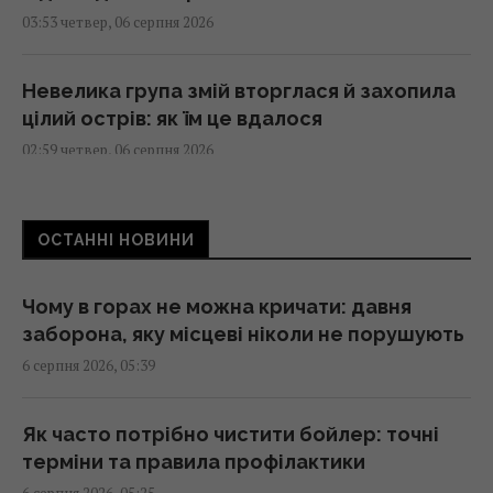
03:53 четвер, 06 серпня 2026
Невелика група змій вторглася й захопила
цілий острів: як їм це вдалося
02:59 четвер, 06 серпня 2026
Сонячну електростанцію зупинили в
ОСТАННІ НОВИНИ
розпал літа: причина виявилася
парадоксальною
02:50 четвер, 06 серпня 2026
Чому в горах не можна кричати: давня
заборона, яку місцеві ніколи не порушують
6 серпня 2026, 05:39
Путін перегруповує бойові дії в Україні: у
WSJ розповіли, чого він прагне
02:28 четвер, 06 серпня 2026
Як часто потрібно чистити бойлер: точні
терміни та правила профілактики