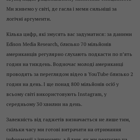
Ми живемо у світі, де гасла і меми сильніші за
логічні аргументи.
Кілька цифр, які змусять вас задуматися: за даними
Edison Media Research, близько 70 мільйонів
американців регулярно слухають подкасти по п’ять
годин на тиждень. Водночас молоді американці
проводять за переглядом відео в YouTube близько 2
годин на день. І ще понад 800 мільйонів осіб у
всьому світі використовують Instagram, у
середньому 30 хвилин на день.
Залежність від гаджетів визначається не лише тим,
скільки часу ми готові витрачати на отримання
інформації з інтернету, а й тим, як ми реагуємо на