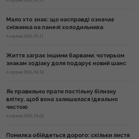
6 серпня 2026, 05:25
Подружжя придбало недорогий будинок в
Італії, але незабаром виявився головний
підступ
Мало хто знає: що насправді означає
01:58 четвер, 06 серпня 2026
сніжинка на панелі холодильника
6 серпня 2026, 05:11
Експерт оцінив можливсті української
системи ППО "Фрея" на першому етапі
Життя заграє іншими барвами: чотирьом
01:57 четвер, 06 серпня 2026
знакам зодіаку доля подарує новий шанс
6 серпня 2026, 04:30
Розвідувальні відносини між США та
Україною значно покращилися, - Politico
Як правильно прати постільну білизну
01:22 четвер, 06 серпня 2026
влітку, щоб вона залишалася ідеально
чистою
6 серпня 2026, 04:02
4 дати народження людей, які найлегше
пробачають
01:01 четвер, 06 серпня 2026
Помилка обійдеться дорого: скільки листя