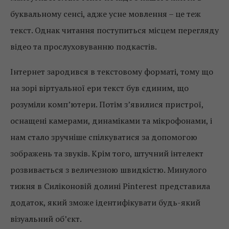
буквальному сенсі, адже усне мовлення – це теж
текст. Однак читання поступиться місцем перегляду
відео та прослуховуванню подкастів.
Інтернет зародився в текстовому форматі, тому що
на зорі віртуальної ери текст був єдиним, що
розуміли комп’ютери. Потім з’явилися пристрої,
оснащені камерами, динаміками та мікрофонами, і
нам стало зручніше спілкуватися за допомогою
зображень та звуків. Крім того, штучний інтелект
розвивається з величезною швидкістю. Минулого
тижня в Силіконовій долині Pinterest представила
додаток, який зможе ідентифікувати будь-який
візуальний об’єкт.