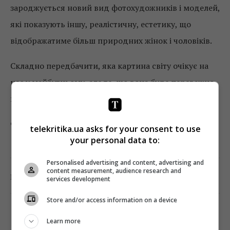
зароджується новий вид фотохудожників і моделей,
які показують іншу, реалістичну, естетику, що
відображатиме більш природних жінок і чоловіків.
Складно передбачити, яка картина світу очікує на
нас у майбутньому, але те, що вона буде переважно
візуальною та звуковою, не викликає сумнівів.
Фото: pexels.com
telekritika.ua asks for your consent to use
your personal data to:
Personalised advertising and content, advertising and
content measurement, audience research and
0
Поділитись:
Facebook
Twitter
services development
Store and/or access information on a device
Learn more
TELEKRITIKA