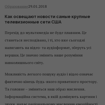
Образование
29.01.2018
Как освещают новости самые крупные
телевизионные сети США
Перехід до мультимедіа не буде плавним. Це
станеться несподівано, і ті, хто вже сьогодні
налягають на відео- та аудіоформат, зберуть усі
вершки. Це значно змінить наше розуміння
навколишнього світу.
Можливість легкого пошуку аудіо і відео означає
фактично кінець будь-якого приватного простору.
Та головне – зміниться наш образ мислення.
Інформаційна система, в якій домінують картини і
звуки, надає раціональному мисленню емоційності.