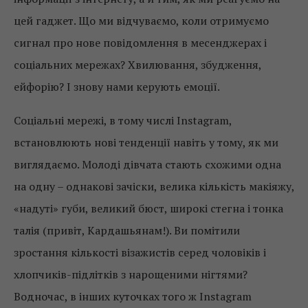
цей гаджет. Що ми відчуваємо, коли отримуємо
сигнал про нове повідомлення в месенджерах і
соціальних мережах? Хвилювання, збудження,
ейфорію? І знову нами керують емоції.
Соціальні мережі, в тому числі Instagram,
встановлюють нові тенденції навіть у тому, як ми
виглядаємо. Молоді дівчата стають схожими одна
на одну – однакові зачіски, велика кількість макіяжу,
«надуті» губи, великий бюст, широкі стегна і тонка
талія (привіт, Кардашьянам!). Ви помітили
зростання кількості візажистів серед чоловіків і
хлопчиків-підлітків з нарощеними нігтями?
Водночас, в інших куточках того ж Instagram