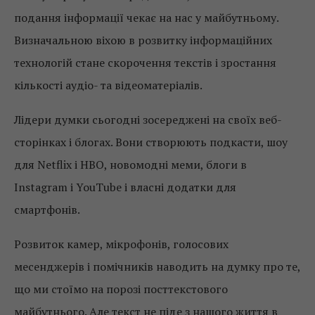
подання інформації чекає на нас у майбутньому.
Визначальною віхою в розвитку інформаційних
технологій стане скорочення текстів і зростання
кількості аудіо- та відеоматеріалів.
Лідери думки сьогодні зосереджені на своїх веб-
сторінках і блогах. Вони створюють подкасти, шоу
для Netflix і HBO, новомодні меми, блоги в
Instagram і YouTube і власні додатки для
смартфонів.
Розвиток камер, мікрофонів, голосових
месенджерів і помічників наводить на думку про те,
що ми стоїмо на порозі посттекстового
майбутнього. Але текст не піде з нашого життя в