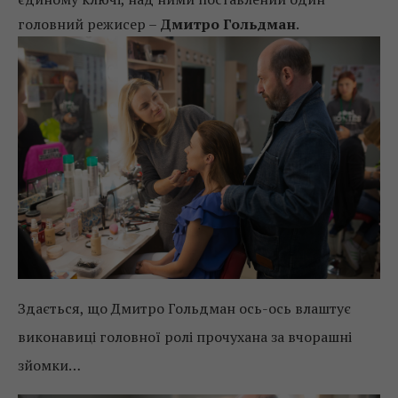
головний режисер –
Дмитро Гольдман
.
Здається, що Дмитро Гольдман ось-ось влаштує
виконавиці головної ролі прочухана за вчорашні
зйомки…