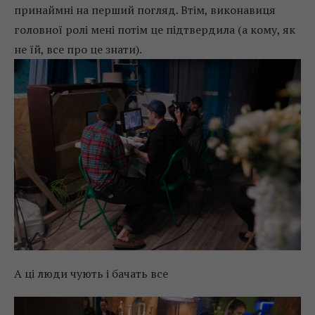
принаймні на перший погляд. Втім, виконавиця
головної ролі мені потім це підтвердила (а кому, як
не їй, все про це знати).
А ці люди чують і бачать все