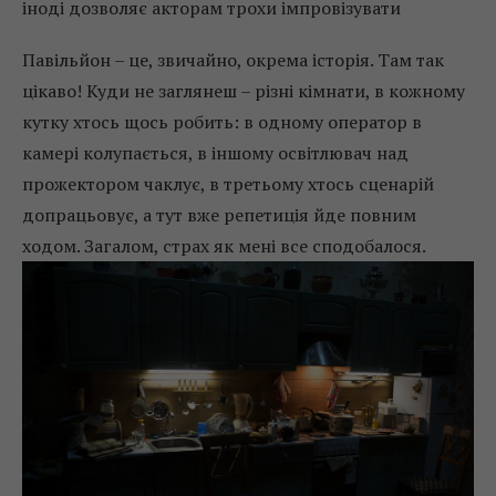
іноді дозволяє акторам трохи імпровізувати
Павільйон – це, звичайно, окрема історія. Там так
цікаво! Куди не заглянеш – різні кімнати, в кожному
кутку хтось щось робить: в одному оператор в
камері колупається, в іншому освітлювач над
прожектором чаклує, в третьому хтось сценарій
допрацьовує, а тут вже репетиція йде повним
ходом. Загалом, страх як мені все сподобалося.