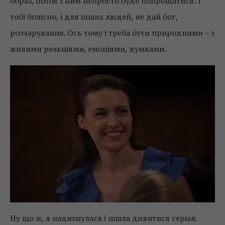
образ, потім з ним непросто буде попрощатися: і
тобі болісно, і для інших людей, не дай бог,
розчарування. Ось тому і треба бути природними – з
живими реакціями, емоціями, думками.
Ну що ж, я надихнулася і пішла дивитися серіал.