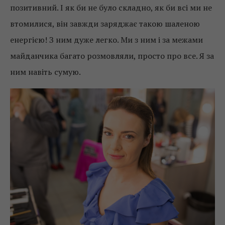
позитивний. І як би не було складно, як би всі ми не
втомилися, він завжди заряджає такою шаленою
енергією! З ним дуже легко. Ми з ним і за межами
майданчика багато розмовляли, просто про все. Я за
ним навіть сумую.