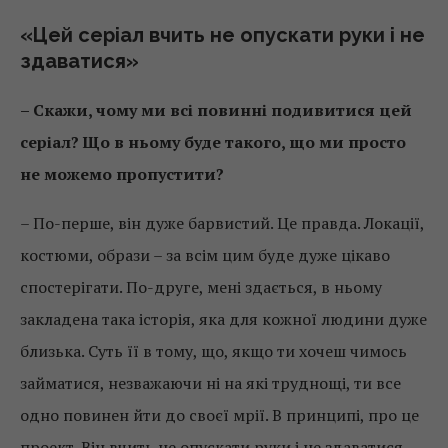
«Цей серіал вчить не опускати руки і не
здаватися»
– Скажи, чому ми всі повинні подивитися цей
серіал? Що в ньому буде такого, що ми просто
не можемо пропустити?
– По-перше, він дуже барвистий. Це правда. Локації,
костюми, образи – за всім цим буде дуже цікаво
спостерігати. По-друге, мені здається, в ньому
закладена така історія, яка для кожної людини дуже
близька. Суть її в тому, що, якщо ти хочеш чимось
займатися, незважаючи ні на які труднощі, ти все
одно повинен йти до своєї мрії. В принципі, про це
проект. Він вчить не опускати руки і не здаватися.