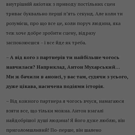
внутрішній ажіотаж з приводу постільних сцен
триває буквально перші п’ять секунд. Але коли ти
розумієш, про що все це, коли поруч людина, яка
теж хоче добре зробити сцену, відразу
заспокоюєшся – і все йде як треба.
– А від кого з партнерів ти найбільше чогось
навчилася? Наприклад, Антон Мухарський…
Ми ж бачили в анонсі, у вас там, судячи з усього,
дуже цікава, насичена подіями історія.
– Від кожного партнера я чогось вчуся, намагаюся
взяти все, що тільки можна. Антон взагалі
найдобрішої душі людина! Я його дуже люблю, він
приголомшливий! По-перше, він шалено