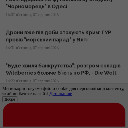
"Чорноморець" в Одесі
16:37 п'ятниця, 07 серпня 2026
Дрони вже пів доби атакують Крим: ГУР
провів "морський парад" у Ялті
16:31 п'ятниця, 07 серпня 2026
"Буде хвиля банкрутства": розгром складів
Wildberries боляче бʼють по РФ, - Die Welt
16:22 п'ятниця, 07 серпня 2026
Українців попередили про обман на касі:
що робити, якщо ціна в чеку вища за цінник
16:18 п'ятниця, 07 серпня 2026