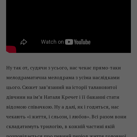
Ну так от, судячи з усього, нас чекає прямо-таки
мелодраматична мелодрама з усіма наслідками
цього. Сюжет зав’язаний на історії талановитої
дівчини на ім’я Наталя Кречет і її бажанні стати
відомою співачкою. Ну а далі, як і годиться, нас
чекають «і життя, і сльози, і любов». Всі разом вони
складатимуть трилогію, в кожній частині якій
розповідається про певний період життя головної