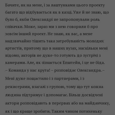
Бачите, як на мене, і за лаштунками цього проекту
багато що відбувається як в казці. Уже й не знаю, що
було б, якби Олександрі не запропонували роль
співачки. Може, зараз ми з нею говорили б про
зовсім інший проект. Не знаю, як вас, а мене
надзвичайно тішить така затребуваність молодих
артистів, притому що в наших вузах, наскільки мені
відомо, акторів не дуже-то готують до зустрічі з
камерами. Але, як зізнається Епштейн, і це не біда.
– Команда у нас крута! – розповідає Олександра. –
Мені дуже пощастило і з партнерами, і з
режисерами, взагалі з групою, тому що тут кожна
людина підтримує і допомагає. Більш досвідчені
актори розповідають в перервах або на майданчику,
як і що краще зробити. Таким чином потихеньку