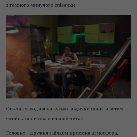
з темного минулого співачки
Ось так заходиш на кухню водички попити, а там
якийсь хлопчина сценарій читає
Головне – дружня і цілком приємна атмосфера,