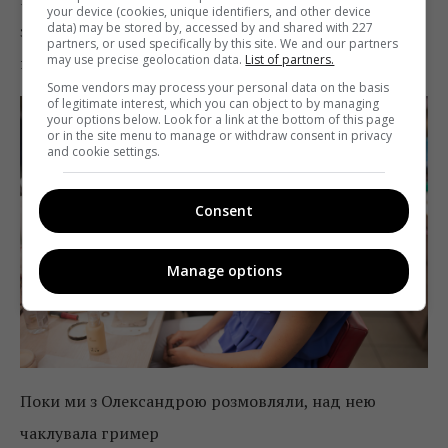
your device (cookies, unique identifiers, and other device
data) may be stored by, accessed by and shared with 227
затвердили на головну роль в серіалі». Ого, ось так
partners, or used specifically by this site. We and our partners
may use precise geolocation data.
List of partners.
несподіванка (сміється)!
Some vendors may process your personal data on the basis
of legitimate interest, which you can object to by managing
your options below. Look for a link at the bottom of this page
or in the site menu to manage or withdraw consent in privacy
and cookie settings.
Consent
Manage options
Поки ми з Олександрою розмовляли, над нею
чаклувала гример