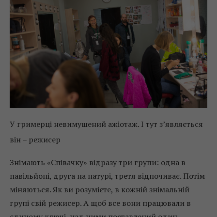
У гримерці невимушений ажіотаж. І тут з’являється
він – режисер
Знімають «Співачку» відразу три групи: одна в
павільйоні, друга на натурі, третя відпочиває. Потім
міняються. Як ви розумієте, в кожній знімальній
групі свій режисер. А щоб все вони працювали в
єдиному ключі, над ними поставлений один