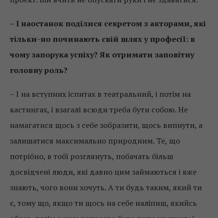
– І наостанок поділися секретом з акторами, які
тільки-но починають свій шлях у професії: в
чому запорука успіху? Як отримати заповітну
головну роль?
– І на вступних іспитах в театральний, і потім на
кастингах, і взагалі всюди треба бути собою. Не
намагатися щось з себе зобразити, щось випнути, а
залишатися максимально природним. Те, що
потрібно, в тобі розглянуть, побачать більш
досвідчені люди, які давно цим займаються і вже
знають, чого вони хочуть. А ти будь таким, який ти
є, тому що, якщо ти щось на себе наліпиш, якийсь