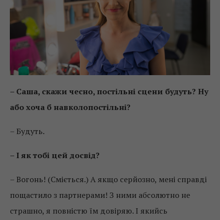
– Саша, скажи чесно, постільні сцени будуть? Ну
або хоча б навколопостільні?
– Будуть.
– І як тобі цей досвід?
– Вогонь! (Сміється.) А якщо серйозно, мені справді
пощастило з партнерами! З ними абсолютно не
страшно, я повністю їм довіряю. І якийсь