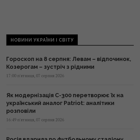
НОВИНИ УКРАЇНИ І СВІТУ
Гороскоп на 8 серпня: Левам – відпочинок,
Козерогам – зустріч з рідними
17:00 п'ятниця, 07 серпня 2026
Як модернізація С-300 перетворює їх на
український аналог Patriot: аналітики
розповіли
16:49 п'ятниця, 07 серпня 2026
Росія вдарила по футбольному стадіону