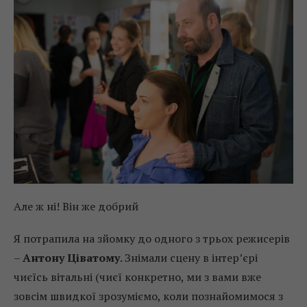
Але ж ні! Він же добрий
Я потрапила на зйомку до одного з трьох режисерів
–
Антону Ціватому
. Знімали сцену в інтер’єрі
чиєїсь вітальні (чиєї конкретно, ми з вами вже
зовсім швидкої зрозуміємо, коли познайомимося з