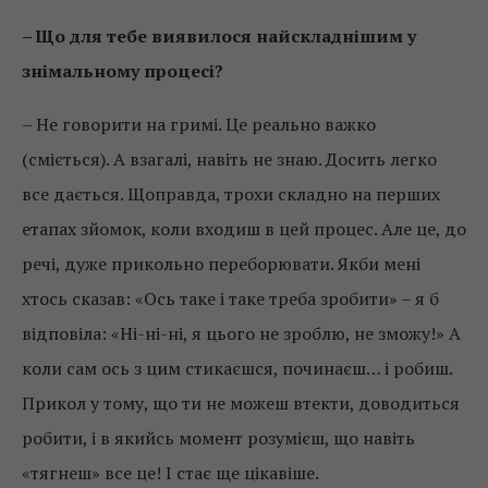
– Що для тебе виявилося найскладнішим у
знімальному процесі?
– Не говорити на гримі. Це реально важко
(сміється). А взагалі, навіть не знаю. Досить легко
все дається. Щоправда, трохи складно на перших
етапах зйомок, коли входиш в цей процес. Але це, до
речі, дуже прикольно переборювати. Якби мені
хтось сказав: «Ось таке і таке треба зробити» – я б
відповіла: «Ні-ні-ні, я цього не зроблю, не зможу!» А
коли сам ось з цим стикаєшся, починаєш… і робиш.
Прикол у тому, що ти не можеш втекти, доводиться
робити, і в якийсь момент розумієш, що навіть
«тягнеш» все це! І стає ще цікавіше.