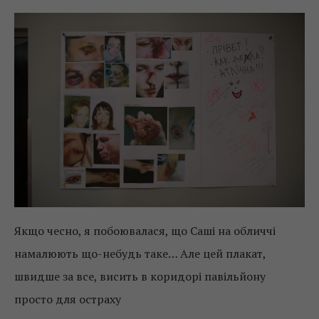
Якщо чесно, я побоювалася, що Саші на обличчі
намалюють що-небудь таке… Але цей плакат,
швидше за все, висить в коридорі павільйону
просто для остраху