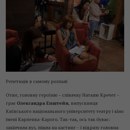
Репетиція в самому розпалі
Отже, головну героїню – співачку Наталю Кречет –
грає
Олександра Епштейн
, випускниця
Київського національного університету театру і кіно
імені Карпенка-Карого. Так-так, ось так буває:
закінчила вуз, пішла на кастинг – і відразу головна