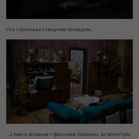
Ось і кухонька з творчим безладом…
…і чиясь вітальня з фікусами. Напевно, це інтер’єри