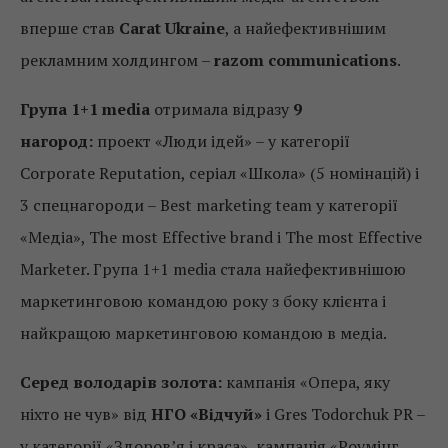
вперше став
Carat Ukraine
, а найефективнішим
рекламним холдингом –
razom communications
.
Група 1+1 media
отримала відразу
9
нагород:
проект «Люди ідей» – у категорії
Corporate Reputation, серіал «Школа» (5 номінацій) і
3 спецнагороди – Best marketing team у категорії
«Медіа», The most Effective brand і The most Effective
Marketer. Група 1+1 media стала найефективнішою
маркетинговою командою року з боку клієнта і
найкращою маркетинговою командою в медіа.
Серед володарів золота:
кампанія «Опера, яку
ніхто не чув» від
НГО «Відчуй»
і Gres Todorchuk PR –
у категорії «Здоров’я і краса», кампанія «Роумінг