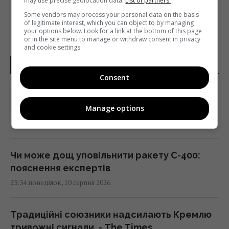
may use precise geolocation data.
List of partners.
Some vendors may process your personal data on the basis
of legitimate interest, which you can object to by managing
your options below. Look for a link at the bottom of this page
or in the site menu to manage or withdraw consent in privacy
and cookie settings.
НОВИНИ УКРАЇНИ І СВІТУ
Consent
НБУ пом’якшив валютні обмеження: які
Manage options
зміни ввели вже з 11 серпня
23:39 понеділок, 10 серпня 2026
Чи може дощ уповільнити ракету С-400:
пояснення експертів
23:34 понеділок, 10 серпня 2026
Традиційні союзники надсилають Кремлю
тривожні сигнали, - The Times