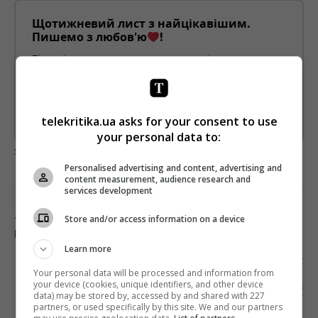
Щотижневий лист з найцікавішим.
Пишемо з любов'ю
!
Підпишіться ще раз, якщо не отримуєте від нас листи
*
Підписатись→
telekritika.ua asks for your consent to use
Предоставлено SendPulse
your personal data to:
загрузка...
Personalised advertising and content, advertising and
content measurement, audience research and
services development
Попередня стаття
Store and/or access information on a device
? PROПРОКАТ: АКВАМЕН, СУПЕР-МИКОЛАЙ І
КОМПАНІЯ
Learn more
Наступна стаття
Your personal data will be processed and information from
НОМІНАНТИ НА ПРЕМІЮ ГІЛЬДІЇ КІНОАКТОРІВ
your device (cookies, unique identifiers, and other device
США: СЛІЗЛИВА РОМАНТИКА ТА NETFLIX
data) may be stored by, accessed by and shared with 227
partners, or used specifically by this site. We and our partners