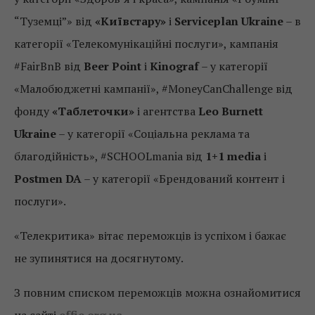
“Туземці”» від
«Київстару»
і
Serviceplan Ukraine
– в
категорії «Телекомунікаційні послуги», кампанія
#FairBnB від
Beer Point
і
Kinograf
– у категорії
«Малобюджетні кампанії», #MoneyCanChallenge від
фонду
«Таблеточки»
і агентства
Leo Burnett
Ukraine
– у категорії «Соціальна реклама та
благодійність», #SCHOOLmania від
1+1 media
і
Postmen DA
– у категорії «Брендований контент і
послуги».
«Телекритика» вітає переможців із успіхом і бажає
не зупинятися на досягнутому.
З повним списком переможців можна ознайомитися