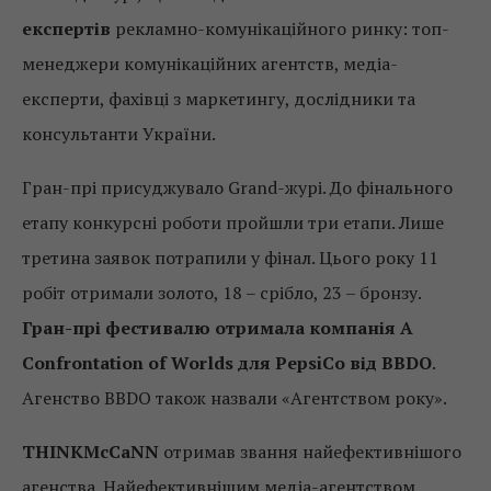
експертів
рекламно-комунікаційного ринку: топ-
менеджери комунікаційних агентств, медіа-
експерти, фахівці з маркетингу, дослідники та
консультанти України.
Гран-прі присуджувало Grand-журі. До фінального
етапу конкурсні роботи пройшли три етапи. Лише
третина заявок потрапили у фінал. Цього року 11
робіт отримали золото, 18 – срібло, 23 – бронзу.
Гран-прі фестивалю отримала компанія A
Confrontation of Worlds для PepsiCo від BBDO
.
Агенство BBDO також назвали «Агентством року».
THINKMcCaNN
отримав звання найефективнішого
агенства. Найефективнішим медіа-агентством