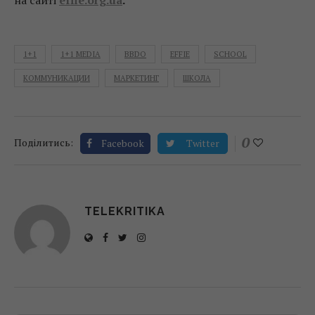
на сайті
effie.org.ua
.
1+1
1+1 MEDIA
BBDO
EFFIE
SCHOOL
КОММУНИКАЦИИ
МАРКЕТИНГ
ШКОЛА
0
Поділитись:
Facebook
Twitter
TELEKRITIKA