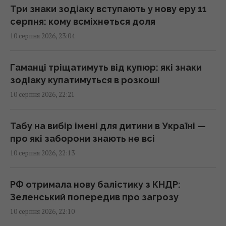
Три знаки зодіаку вступають у нову еру 11
серпня: кому всміхнеться доля
Чорниця корисна не лише для зору: вчені
10 серпня 2026, 23:04
з’ясували, як вона впливає на серце та
кишечник
20:55 понеділок, 10 серпня 2026
Гаманці тріщатимуть від купюр: які знаки
зодіаку купатимуться в розкоші
10 серпня 2026, 22:21
На Одещині розбився військовий літак,
пілот катапультувався, - Повітряні сили
20:44 понеділок, 10 серпня 2026
Табу на вибір імені для дитини в Україні —
про які заборони знають не всі
10 серпня 2026, 22:13
Титан ніколи не перебуває на однаковій
відстані від Землі: у чому причина
20:37 понеділок, 10 серпня 2026
РФ отримала нову балістику з КНДР:
Зеленський попередив про загрозу
10 серпня 2026, 22:10
На дроні, що влучив в український літак у