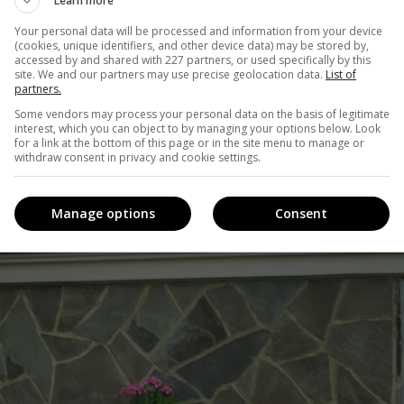
Learn more
ні стосунки сповнені ніжності та гумору. Кирило –
Your personal data will be processed and information from your device
пулярний серед однолітків і особливо – серед дівчат. Нін
(cookies, unique identifiers, and other device data) may be stored by,
accessed by and shared with 227 partners, or used specifically by this
, добра, мила, чарівна, та й усе. В одному класі з Ніною
site. We and our partners may use precise geolocation data.
List of
partners.
дрить Ніні.
Some vendors may process your personal data on the basis of legitimate
interest, which you can object to by managing your options below. Look
for a link at the bottom of this page or in the site menu to manage or
withdraw consent in privacy and cookie settings.
Manage options
Consent