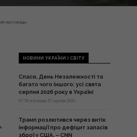
ний листопад»
НОВИНИ УКРАЇНИ І СВІТУ
Спаси, День Незалежності та
багато чого іншого: усі свята
серпня 2026 року в Україні
07:30 п'ятниця, 07 серпня 2026
Трамп розлютився через витік
ь
інформації про дефіцит запасів
зброї у США, – CNN