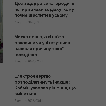
Доля щедро винагородить
04:37 п'ятниця, 07 серпня 2026
чотири знаки зодіаку: кому
почне щастити в усьому
214 мільйонів років тому
7 серпня 2026, 03:30
астероїд залишив у Канаді
"око", видиме з космосу
Миска повна, а кіт п’є з
04:31 п'ятниця, 07 серпня 2026
раковини чи унітазу: вчені
назвали причину такої
У чому полягає користь
поведінки
волоських горіхів для серця,
7 серпня 2026, 02:21
мозку та зміцнення імунітету
03:28 п'ятниця, 07 серпня 2026
Електроенергію
розподілятимуть інакше:
В Генштабі ЗСУ повідомили, на
Кабмін ухвалив рішення, що
яку суму країни НАТО виділять
зміниться
Україні військової допомоги
7 серпня 2026, 02:11
02:52 п'ятниця, 07 серпня 2026