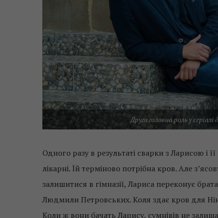
Друга головна роль у серіал
Одного разу в результаті сварки з Ларисою і 
лікарні. Їй терміново потрібна кров. Але з’яс
залишитися в гімназії, Лариса переконує брат
Людмили Петровських. Коля здає кров для Ніни
Коли ж вони бачать Ларису, сумнівів не залиш