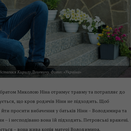
і дісталася Кирилу Дицевичу. Фото: «Україна»
її братом Миколою Ніна отримує травму та потрапляє до
овується, що кров родичів Ніни не підходить. Щоб
а йти просити вибачення у батьків Ніни – Володимира та
 – і несподівано вона їй підходить. Петровські вражені.
ається – вона жива копія матері Володимира.