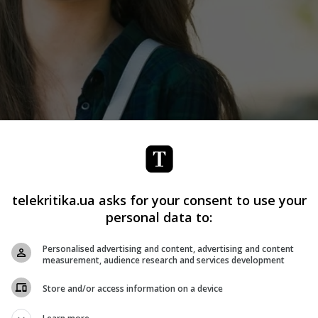
ь у серіалі «Сонячний листопад». Фото: «Україна»
telekritika.ua asks for your consent to use your
personal data to:
раїнська адаптація популярного південнокорейського
 новому серіалі телеканалу «Україна» виконують молоді
Personalised advertising and content, advertising and content
measurement, audience research and services development
а
Ірина Гришак
.
Store and/or access information on a device
етровські – із заможної сім’ї, у якій панують любов і