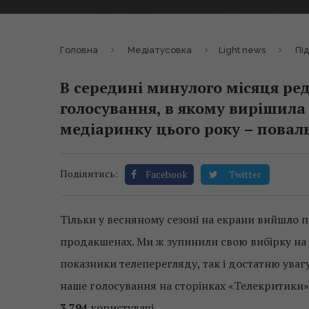
Головна
Медіатусовка
Light news
Пі
В середині минулого місяця ре
голосування, в якому вирішила
медіаринку цього року – повал
Поділитись:
Facebook
Twitter
Тільки у весняному сезоні на екрани вийшло 
продакшенах. Ми ж зупинили свою вибірку на
показники телеперегляду, так і достатню увагу
наше голосування на сторінках «Телекритики
3 794
користувачі.