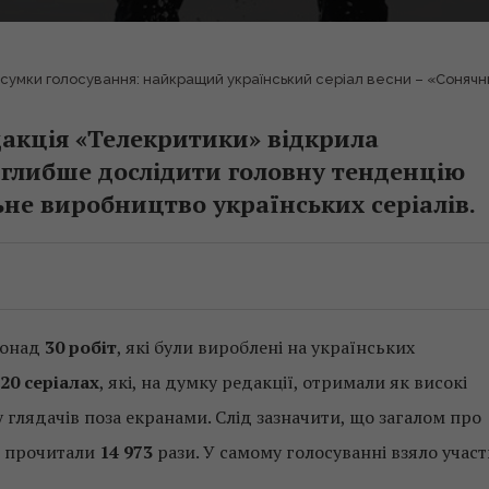
дсумки голосування: найкращий український серіал весни – «Соняч
дакція «Телекритики» відкрила
 глибше дослідити головну тенденцію
ьне виробництво українських серіалів.
понад
30 робіт
, які були вироблені на українських
20 серіалах
, які, на думку редакції, отримали як високі
 глядачів поза екранами. Слід зазначити, що загалом про
» прочитали
14 973
рази. У самому голосуванні взяло участ