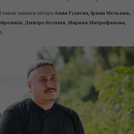
і також знялися актори
Анна Гуляєва, Ірина Мельник,
 Мірешкін, Дмитро Белякін, Марина Митрофанова,
і.