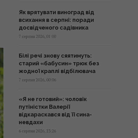
Як врятувати виноград від
Кинджал Тутанхамона виявився
всихання в серпні: поради
викуваним із позаземного
досвідченого садівника
металу, - археологи
7 серпня 2026, 01:00
02:26 п'ятниця, 07 серпня 2026
Білі речі знову сяятимуть:
США запровадили нові санкції
старий «бабусин» трюк без
проти Куби за співпрацю з
жодної краплі відбілювача
Китаєм та РФ, - Bloomberg
7 серпня 2026, 00:06
02:05 п'ятниця, 07 серпня 2026
«Я не готовий»: чоловік
Як вибратися з багнюки на
путіністки Валерії
автомобілі: названо простий
відкараскався від її сина-
предмет у салоні, що може
невдахи
допомогти
6 серпня 2026, 23:26
01:23 п'ятниця, 07 серпня 2026