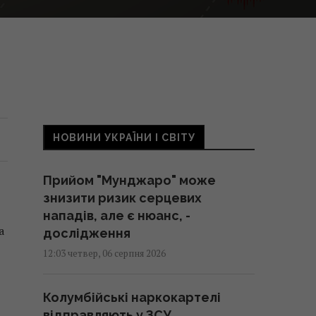
НОВИНИ УКРАЇНИ І СВІТУ
Прийом "Мунджаро" може
знизити ризик серцевих
нападів, але є нюанс, -
а
дослідження
12:03 четвер, 06 серпня 2026
Колумбійські наркокартелі
відправляють у ЗСУ