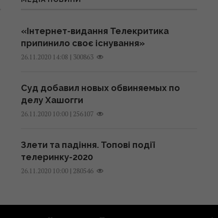
«Інтернет-видання Телекритика
припинило своє існування»
|
300863
26.11.2020 14:08
Суд добавил новых обвиняемых по
делу Хашогги
|
256107
26.11.2020 10:00
Злети та падіння. Топові події
телеринку-2020
|
280546
26.11.2020 10:00