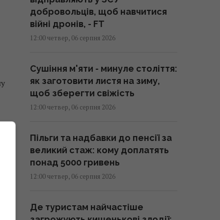
добровольців, щоб навчитися
війні дронів, - FT
12:00 четвер, 06 серпня 2026
Сушіння м'яти - минуле століття:
як заготовити листя на зиму,
ну
щоб зберегти свіжість
12:00 четвер, 06 серпня 2026
Пільги та надбавки до пенсії за
великий стаж: кому доплатять
понад 5000 гривень
12:00 четвер, 06 серпня 2026
Де туристам найчастіше
загрожують кишенькові злодії: