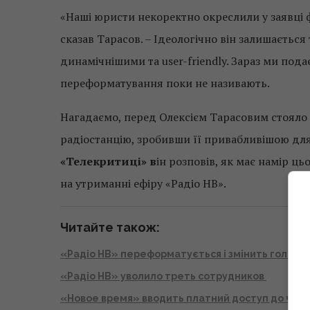
«Наші юристи некоректно окреслили у заявці 
сказав Тарасов. – Ідеологічно він залишаєтьс
динамічнішими та user-friendly. Зараз ми под
переформатування поки не називають.
Нагадаємо, перед Олексієм Тарасовим стояло
радіостанцію, зробивши її привабливішою для
«Телекритиці» в
ін розповів, як має намір 
на утриманні ефіру «Радіо НВ».
Читайте також:
«Радіо НВ» переформатується і змінить головн
«Радіо НВ» уволило треть сотрудников
«Новое время» вводить платний доступ до част