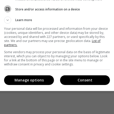
а
Store and/or access information on a device
время» $10 мільйонів
Learn more
Your personal data will be processed and information from your device
(cookies, unique identifiers, and other device data) may be stored by,
accessed by and shared with 227 partners, or used specifically by this
acebook
!
site. We and our partners may use precise geolocation data.
List of
partners.
Some vendors may process your personal data on the basis of legitimate
interest, which you can object to by managing your options below. Look
for a link at the bottom of this page or in the site menu to manage or
withdraw consent in privacy and cookie settings.
Manage options
Consent