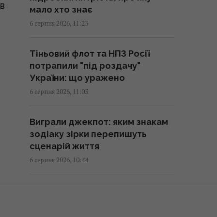
ІВ
мало хто знає
фразою: порада психологів
6 серпня 2026, 11:23
11:37 четвер, 06 серпня 2026
Тіньовий флот та НПЗ Росії
Розкуповують бензинові авто:
потрапили "під роздачу"
названо найпопулярніші моделі
України: що уражено
в Україні
6 серпня 2026, 11:03
11:28 четвер, 06 серпня 2026
Виграли джекпот: яким знакам
Нікітюк розповіла про стан
зодіаку зірки перепишуть
найкращого друга, який
сценарій життя
перебував в реанімації
6 серпня 2026, 10:44
11:18 четвер, 06 серпня 2026
Дрон РФ влучив у вагон на
У Криму росіяни поширюють
залізничній станції в Лозовій:
чутки про висадку десанту ЗСУ:
загинули люди
Селезньов пояснив, що