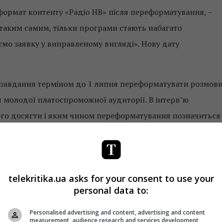
формат контенту «Радіо НВ» після переформатування, –
я таким самим, тільки програми стають набагато
аємо заявку у виправленому вигляді». Нову дату
 завдання терміном до 1 липня переформатувати розмов
 молодої платоспроможної аудиторії. В інтерв’ю
цього досягти і яким чином переформатування позначиться
telekritika.ua asks for your consent to use your
ого редактора
personal data to:
Personalised advertising and content, advertising and content
ини матеріалів
measurement, audience research and services development