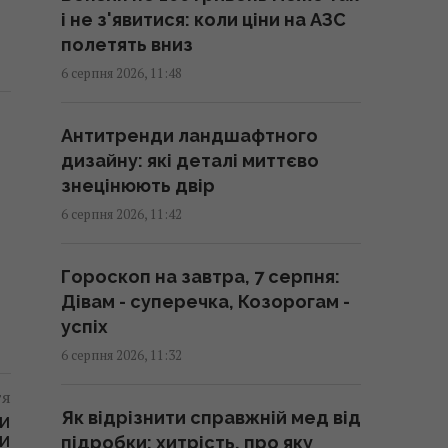
і не з'явитися: коли ціни на АЗС
запаси" арсеналів ППО у США
полетять вниз
11:43 четвер, 06 серпня 2026
6 серпня 2026, 11:48
ICC не розглядатиме
Антитренди ландшафтного
кандидатів від України: адвокат
дизайну: які деталі миттєво
Barristers Олексій Шевчук
знецінюють двір
заявив про провал конкурсу
6 серпня 2026, 11:42
11:41 четвер, 06 серпня 2026
Гороскоп на завтра, 7 серпня:
Вийшла найбільш
Дівам - суперечка, Козорогам -
високооцінена гра 2026 року – і
успіх
вона коштує дешевше 350 грн
6 серпня 2026, 11:32
11:40 четвер, 06 серпня 2026
тя
Як відрізнити справжній мед від
Як позбутися надмірно
ТИ
підробки: хитрість, про яку
ТИ
допитливої людини однією