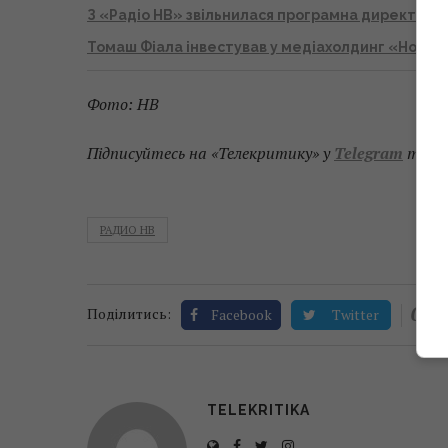
З «Радіо НВ» звільнилася програмна директорк
Томаш Фіала інвестував у медіахолдинг «Новое 
Фото: НВ
Підписуйтесь на «Телекритику» у
Telegram
та
F
РАДИО НВ
0
Поділитись:
Facebook
Twitter
TELEKRITIKA