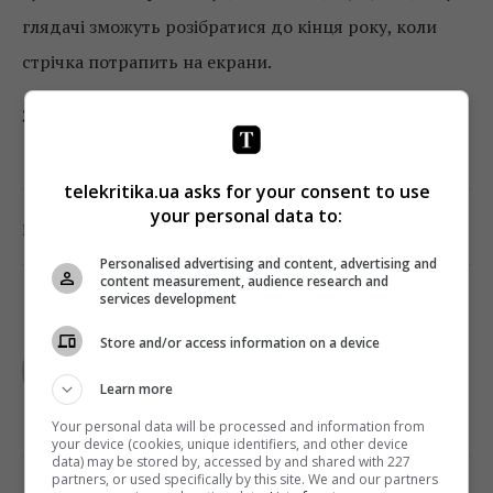
глядачі зможуть розібратися до кінця року, коли
стрічка потрапить на екрани.
Заголовне фото: Ivona
telekritika.ua asks for your consent to use
your personal data to:
0
Поділитись:
Facebook
Twitter
Personalised advertising and content, advertising and
content measurement, audience research and
services development
TELEKRITIKA
Store and/or access information on a device
Learn more
Your personal data will be processed and information from
your device (cookies, unique identifiers, and other device
data) may be stored by, accessed by and shared with 227
partners, or used specifically by this site. We and our partners