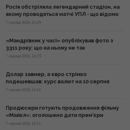
16:04 п'ятниця, 07 серпня 2026
Росія обстріляла легендарний стадіон, на
якому проводяться матчі УПЛ - що відомо
7 серпня 2026, 16:29
Нацбанк посилив гривню до євро:
офіційний курс валют на понеділок
15:56 п'ятниця, 07 серпня 2026
«Мандрівник у часі» опублікував фото з
3311 року: що на ньому не так
7 серпня 2026, 16:23
Кіборга Оловаренка шостий рік судять
через конфлікт з агітаторами Шарія, –
Аронець
Долар завмер, а євро стрімко
15:51 п'ятниця, 07 серпня 2026
подешевшав: курс валют на 10 серпня
7 серпня 2026, 16:16
Деякі забуті спогади не зникають повністю,
їх можна відновити, – дослідження
Продюсери готують продовження фільму
15:49 п'ятниця, 07 серпня 2026
«Майкл»: оголошено дати прем’єри
7 серпня 2026, 16:11