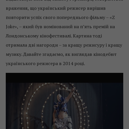
враження, що український режисер вирішив
повторити успіх свого попереднього фільму – «Z
Joke», – який був номінований на п’ять премій на
Лондонському кінофестивалі. Картина тоді
отримала дві нагороди – за кращу режисуру і кращу
музику. Давайте згадаємо, як виглядав кінодебют
українського режисера в 2014 році.