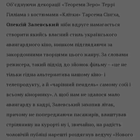
Об’єднуючи декорації «Теореми Зеро» Террі
Гілліама з костюмами «Клітки» Тарсема Сінгха,
Олексій Залевський
ніби вдруге намагається
створити якийсь власний стиль українського
авангардного кіно, нишком підглядаючи за
закордонними творцями цього жанру. За словами
режисера, такий підхід до зйомок фільму – «це не
тільки гідна альтернатива нашому кіно- і
телепродукту, а й «чарівний пендель» самому собі і
всьому кіноринку». А щоб нам не здалося мало
авангарду в кадрі, Залевський захопив літак,
причому не попереджаючи пасажирів, влаштував
стрілянину на курорті ну і, звичайно, на радість
чоловічій публіці нарешті роздягнув ведучу «Нового