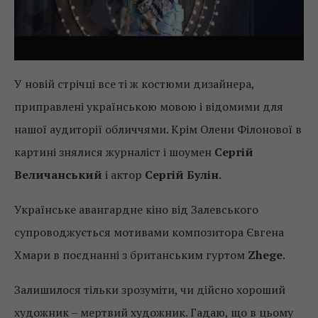
У новій стрічці все ті ж костюми дизайнера,
приправлені українською мовою і відомими для
нашої аудиторії обличчями. Крім Олени Філонової в
картині знялися журналіст і шоумен
Сергій
Величанський
і актор
Сергій Булін
.
Українське авангардне кіно від Залевського
супроводжується мотивами композитора Євгена
Хмари в поєднанні з британським гуртом
Zhege
.
Залишилося тільки зрозуміти, чи дійсно хороший
художник – мертвий художник. Гадаю, що в цьому