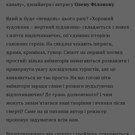
каналу», дизайнера і актрису
Олену Філонову
.
Який ж буде «пендель» цього разу? «Хороший
художник – мертвий художник» складається з новел
з життя відпочиваючих, об’єднаних історією
головних героїв. На глядача чекають інтриги,
драма, кримінал, гумор. Сюжет на перший погляд
простий: кілька аніматорів намагаються розважити і
привернути увагу досвідчених туристів, але це
виявляється не так просто. На що готові піти
аніматори заради слави і розваги нудьгуючих
відпочиваючих? Де грань дозволеного? І чим
можуть запам’ятатися ваші творіння і вчинки після
смерті? Саме на ці питання автор і режисер
пропонує задуматися всім нам.
Відштовхуючись від сюжету і трейлера, створюється