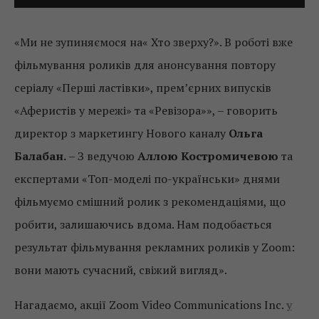
«Ми не зупиняємося на« Хто зверху?». В роботі вже
фільмування роликів для анонсування повтору
серіалу «Перші ластівки», прем’єрних випусків
«Аферистів у мережі» та «Ревізора»», – говорить
директор з маркетингу Нового каналу
Ольга
Балабан.
– З ведучою
Аллою Костромичевою
та
експертами «Топ-моделі по-українськи» днями
фільмуємо смішний ролик з рекомендаціями, що
робити, залишаючись вдома. Нам подобається
результат фільмування рекламних роликів у Zооm:
вони мають сучасний, свіжий вигляд».
Нагадаємо, акції Zoom Video Communications Inc.
у