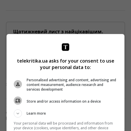
Щотижневий лист з найцікавішим.
Пишемо з любов'ю
!
Підпишіться ще раз, якщо не отримуєте від нас листи
*
Підписатись→
telekritika.ua asks for your consent to use
your personal data to:
Предоставлено SendPulse
Personalised advertising and content, advertising and
загрузка...
content measurement, audience research and
services development
Store and/or access information on a device
Попередня стаття
СТБ ЗАПУСКАЄ СПЕЦПРОЄКТ З ДМИТРОМ
Learn more
КАРПАЧОВИМ
Your personal data will be processed and information from
your device (cookies, unique identifiers, and other device
Наступна стаття