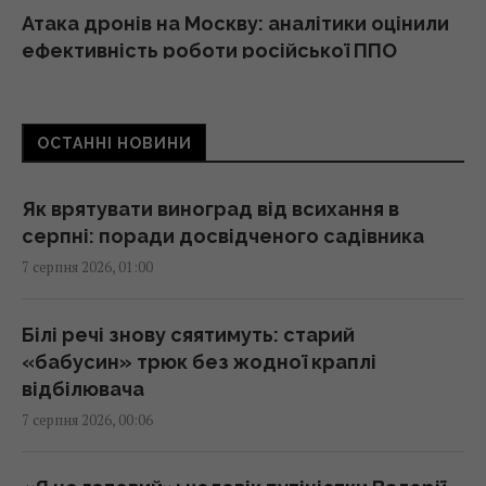
Атака дронів на Москву: аналітики оцінили
ефективність роботи російської ППО
23:39 четвер, 06 серпня 2026
ОСТАННІ НОВИНИ
Жінки з дипломами частіше обирають
успішних чоловіків без вищої освіти, –
дослідження
Як врятувати виноград від всихання в
23:24 четвер, 06 серпня 2026
серпні: поради досвідченого садівника
7 серпня 2026, 01:00
Україна ставить Путіна на передвиборчий
годинник, - Newsweek
Білі речі знову сяятимуть: старий
23:07 четвер, 06 серпня 2026
«бабусин» трюк без жодної краплі
відбілювача
7 серпня 2026, 00:06
Корецький анонсував збільшення
заробітної плати педагогів з 1 вересня
22:53 четвер, 06 серпня 2026