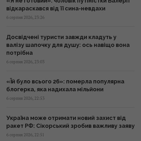
«Я не готовий»: чоловік путіністки Валерії
відкараскався від її сина-невдахи
6 серпня 2026, 23:26
Міф зруйновано: скільки насправді можуть
працювати ядерні реактори
22:12 четвер, 06 серпня 2026
Досвідчені туристи завжди кладуть у
валізу шапочку для душу: ось навіщо вона
потрібна
Така зброя є лише у кількох країн:
6 серпня 2026, 23:03
Зеленський про створення української
балістики
22:00 четвер, 06 серпня 2026
«Їй було всього 26»: померла популярна
блогерка, яка надихала мільйони
6 серпня 2026, 22:53
"Динамо" здобуло важливу перемогу у
кваліфікації Ліги конференцій
21:57 четвер, 06 серпня 2026
Україна може отримати новий захист від
ракет РФ: Сікорський зробив важливу заяву
6 серпня 2026, 22:51
Анчоуси чи сардини: яка риба корисніша