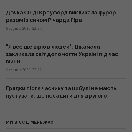
21:47 четвер, 06 серпня 2026
Дочка Сінді Кроуфорд викликала фурор
разом із сином Річарда Гіра
В Україну може потрапити антидронова
6 серпня 2026, 22:24
ракета CM-70 з Канади, - ЗМІ
21:42 четвер, 06 серпня 2026
"Я все ще вірю в людей": Джамала
закликала світ допомогти Україні під час
Чим Україна може знищувати "Іскандери":
війни
експерти назвали єдиний реальний варіант
6 серпня 2026, 22:22
21:24 четвер, 06 серпня 2026
Грядки після часнику та цибулі не мають
Частина ракети SpaceX розбилася об
пустувати: що посадити для другого
Місяць: вчені розповіли про побачене в
урожаю
телескоп
6 серпня 2026, 21:54
20:58 четвер, 06 серпня 2026
МИ В СОЦ МЕРЕЖАХ
"Моє місце не в Малібу": Бандерас назвав