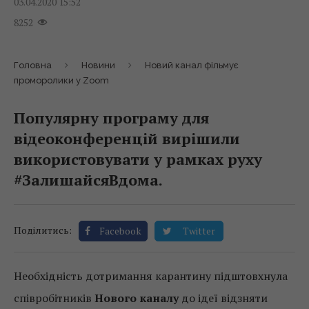
03.04.2020 15:52
8252
Головна
Новини
Новий канал фільмує
проморолики у Zoom
Популярну програму для
відеоконференцій вирішили
використовувати у рамках руху
#ЗалишайсяВдома.
Поділитись:
Facebook
Twitter
Необхідність дотримання карантину підштовхнула
співробітників
Нового каналу
до ідеї відзняти