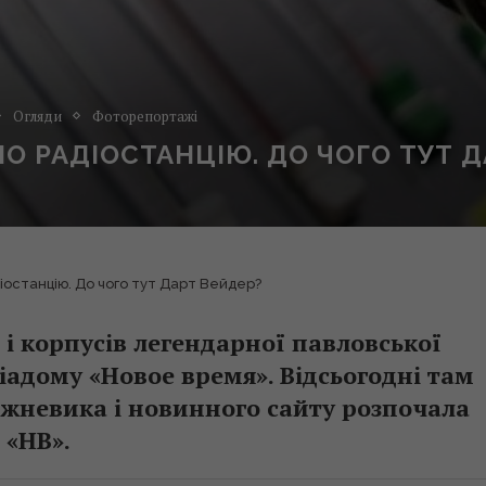
Огляди
Фоторепортажі
О РАДІОСТАНЦІЮ. ДО ЧОГО ТУТ Д
останцію. До чого тут Дарт Вейдер?
 і корпусів легендарної павловської
іадому «Новое время». Відсьогодні там
жневика і новинного сайту розпочала
 «НВ».