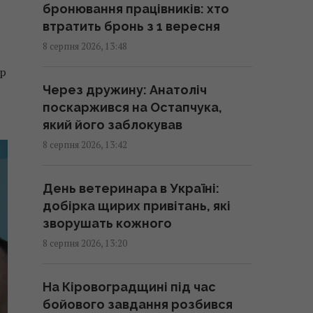
бронювання працівників: хто
бабки
втратить бронь з 1 вересня
14:15 субота, 08 серпня 2026
8 серпня 2026, 13:48
ер
ШІ навчився створювати
Через дружину: Анатоліч
життєздатні віруси, яких не
поскаржився на Остапчука,
існувало в природі, - NYT
який його заблокував
14:08 субота, 08 серпня 2026
8 серпня 2026, 13:42
На якій плиті їжа смачніша –
День ветеринара в Україні:
індукційній чи електричній: яка
добірка щирих привітань, які
"мотає" менше світла
зворушать кожного
14:00 субота, 08 серпня 2026
8 серпня 2026, 13:20
5 звичок, які видають
На Кіровоградщині під час
примітивне мислення у людини
бойового завдання розбився
13:57 субота, 08 серпня 2026