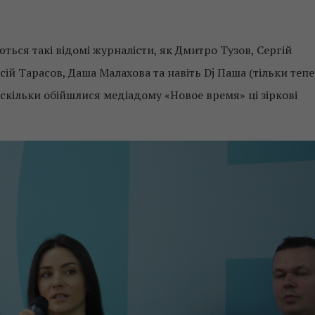
ься такі відомі журналісти, як Дмитро Тузов, Сергій
ій Тарасов, Даша Малахова та навіть Dj Паша (тільки теп
 скільки обійшлися медіадому «Новое время» ці зіркові