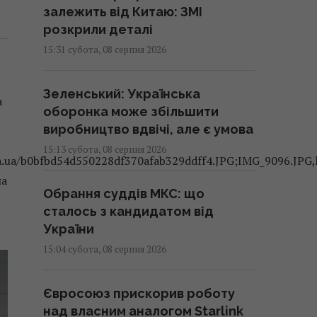
залежить від Китаю: ЗМІ
розкрили деталі
15:31 субота, 08 серпня 2026
Зеленський: Українська
а
оборонка може збільшити
виробництво вдвічі, але є умова
15:13 субота, 08 серпня 2026
ika.ua/b0bfbd54d550228df370afab329ddff4.JPG;IMG_9096.JPG,
на
Обрання суддів МКС: що
сталось з кандидатом від
України
15:04 субота, 08 серпня 2026
Євросоюз прискорив роботу
над власним аналогом Starlink