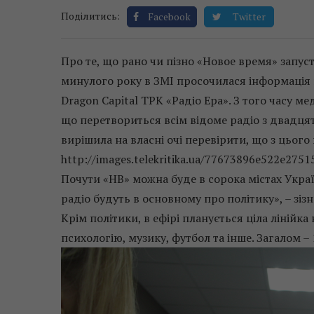
Поділитись:
Facebook
Twitter
Про те, що рано чи пізно «Новое время» запус
минулого року в ЗМІ просочилася інформація
Dragon Capital ТРК «Радіо Ера». З того часу м
що перетвориться всім відоме радіо з двадця
вирішила на власні очі перевірити, що з цього
http://images.telekritika.ua/77673896e522e275
Почути «НВ» можна буде в сорока містах Украї
радіо будуть в основному про політику», – зі
Крім політики, в ефірі планується ціла лінійка
психологію, музику, футбол та інше. Загалом –