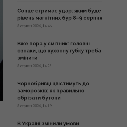
14:32 субота, 08 серпня 2026
Сонце стримає удар: яким буде
рівень магнітних бур 8–9 серпня
"Королева": Сумська
8 серпня 2026, 14:46
напередодні 60-річчя
зачарувала мережу фото з
Вже пора у смітник: головні
минулого
ознаки, що кухонну губку треба
14:31 субота, 08 серпня 2026
змінити
8 серпня 2026, 14:28
В Україні може виникнути
серйозний дефіцит води: які
Чорнобривці цвістимуть до
області під загрозою
заморозків: як правильно
14:23 субота, 08 серпня 2026
обрізати бутони
8 серпня 2026, 14:19
Може долати тисячі кілометрів
над океаном: науковці
В Україні змінили умови
розкрили секрет крихітної