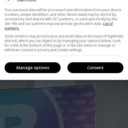
Learn more
 обіцяє говорити не тільки про політику
Your personal data will be processed and information from your device
(cookies, unique identifiers, and other device data) may be stored by,
accessed by and shared with 227 partners, or used specifically by this
site. We and our partners may use precise geolocation data.
List of
partners.
Some vendors may process your personal data on the basis of legitimate
м відрізнятиметься радіо «НВ» від вже відомого
interest, which you can object to by managing your options below. Look
? Ведучі та редактори в основному виділяють три
for a link at the bottom of this page or in the site menu to manage or
withdraw consent in privacy and cookie settings.
овий ефір на «НВ» дістався лідерові гурту «Тартак»
дучій Тетяні Даниленко, яка до цього працювала на «5
Manage options
Consent