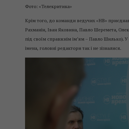
Фото: «Телекритика»
Крім того, до команди ведучих «НВ» приєднают
Рахманін, Іван Яковина, Павло Шеремета, Олекс
під своїм справжнім ім’ям – Павло Шилько). У
імена, головні редактори так і не зізналися.