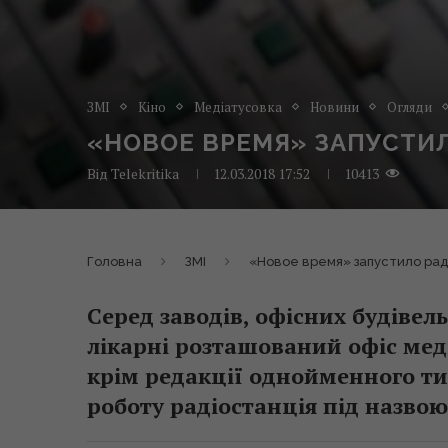
ЗМІ
Кіно
Медіатусовка
Новини
Огляди
«НОВОЕ ВРЕМЯ» ЗАПУСТИЛ
Від
Telekritika
12.03.2018 17:52
10413
Головна
ЗМІ
«Новое время» запустило раді
Серед заводів, офісних будівель
лікарні розташований офіс мед
крім редакції однойменного ти
роботу радіостанція під назвою