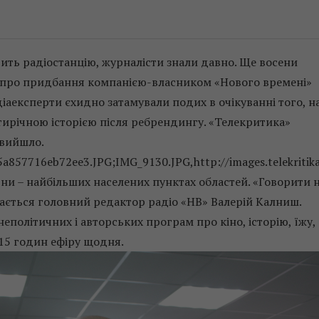
тить радіостанцію, журналісти знали давно. Ще восени
 про придбання компанією-власником «Нового времені»
едіаексперти єхидно затамували подих в очікуванні того, н
тирічною історією після ребрендингу. «Телекритика»
 вийшло.
15a857716eb72ee3.JPG;IMG_9130.JPG,http://images.telekrit
ни – найбільших населених пунктах областей. «Говорити 
знається головний редактор радіо «НВ» Валерій Калниш.
 неполітичних і авторських програм про кіно, історію, їжу,
 15 годин ефіру щодня.