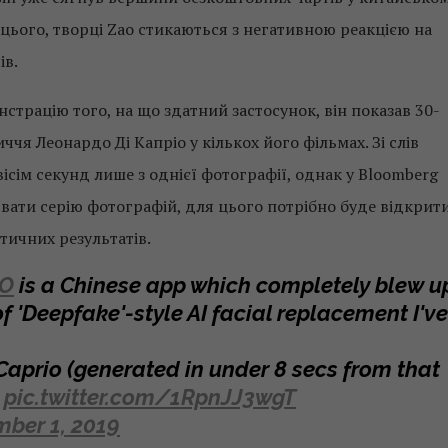
до цього, творці Zao стикаються з негативною реакцією на
ів.
нстрацію того, на що здатний застосунок, він показав 30-
ччя Леонардо Ді Капріо у кількох його фільмах. Зі слів
вісім секунд лише з однієї фотографії, однак у Bloomberg
ати серію фотографій, для цього потрібно буде відкрити
стичних результатів.
O
is a Chinese app which completely blew u
of 'Deepfake'-style AI facial replacement I've
aprio (generated in under 8 secs from that
pic.twitter.com/1RpnJJ3wgT
ber 1, 2019