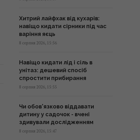
ОВА
16:09 субота, 08 серпня 2026
,
Хитрий лайфхак від кухарів:
навіщо кидати сірники під час
Україна має знищувати пускові і
варіння яєць
виробництво ракет: експерт
8 серпня 2026, 15:56
сказав, що для цього потрібно
16:03 субота, 08 серпня 2026
Навіщо кидати лід і сіль в
унітаз: дешевий спосіб
Навіщо Вучич запросив
спростити прибирання
Зеленського в гості: NZZ
8 серпня 2026, 15:55
розкрив приховану стратегію
Сербії
Чи обов'язково віддавати
15:57 субота, 08 серпня 2026
дитину у садочок - вчені
здивували дослідженням
Денисенко вдруге вийшла
8 серпня 2026, 15:47
заміж: обранець акторки