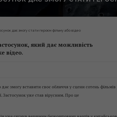
сунок дає змогу стати героєм фільму або відео
астосунок, який дає можливість
е відео.
 дає змогу вставити своє обличчя у сцени сотень фільмів 
ї. Застосунок уже став вірусним. Про це
він уже сягнув вершини безкоштовних чартів у китайсько