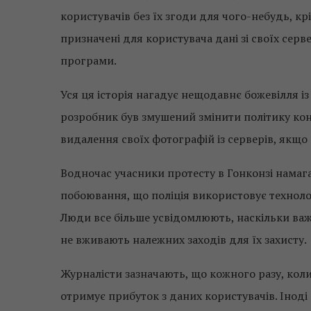
користувачів без їх згоди для чого-небудь, к
призначені для користувача дані зі своїх серв
програми.
Уся ця історія нагадує нещодавнє божевілля і
розробник був змушений змінити політику ко
видалення своїх фотографій із серверів, якщо
Водночас учасники протесту в Гонконзі намаг
побоювання, що поліція використовує технолог
Люди все більше усвідомлюють, наскільки важл
не вживають належних заходів для їх захисту.
Журналісти зазначають, що кожного разу, кол
отримує прибуток з даних користувачів. Іноді