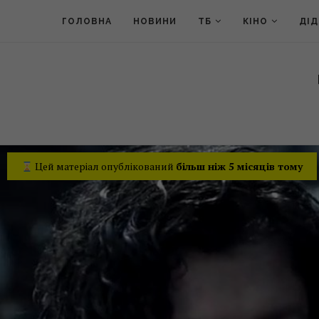
ГОЛОВНА
НОВИНИ
ТБ
КІНО
ДІ
Цей матеріал опублікований
більш ніж 5 місяців тому