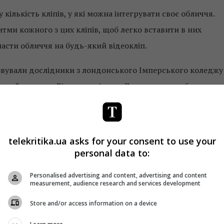
 кількість кліпів, у які можна інтегрувати своє обличчя.
тми кожного з цих кліпів, щоб легко вставити в них
асти обличчя на будь-який відеокліп.
совували дослідники з лондонського Імперського коледжу
ючий портрет. Різниця в тім, що Zao вставляє зображення
ографію безпосередньо. Проте, це демонструє, як швидко
е потребувало сотень зображень для створення
тньо одного зображення і з кращим результатом.
telekritika.ua asks for your consent to use your
personal data to:
Personalised advertising and content, advertising and content
measurement, audience research and services development
Store and/or access information on a device