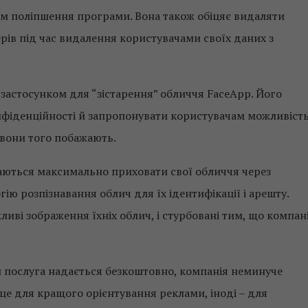
рім поліпшення програми. Вона також обіцяє видаляти
ерів під час видалення користувачами своїх даних з
з застосунком для “зістарення” обличчя FaceApp. Його
нфіденційності й запропонувати користувачам можливіст
 вони того побажають.
аються максимально приховати свої обличчя через
ію розпізнавання облич для їх ідентифікації і арешту.
иві зображення їхніх облич, і стурбовані тим, що компані
и послуга надається безкоштовно, компанія неминуче
 це для кращого орієнтування реклами, іноді – для