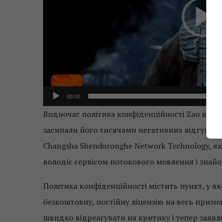
00:00
Водночас політика конфіденційності Zao викли
засипали його тисячами негативних відгуків у
Changsha Shenduronghe Network Technology, я
володіє сервісом потокового мовлення і знайо
Політика конфіденційності містить пункт, у я
безкоштовну, постійну ліцензію на весь призн
швидко відреагувати на критику і тепер заявл