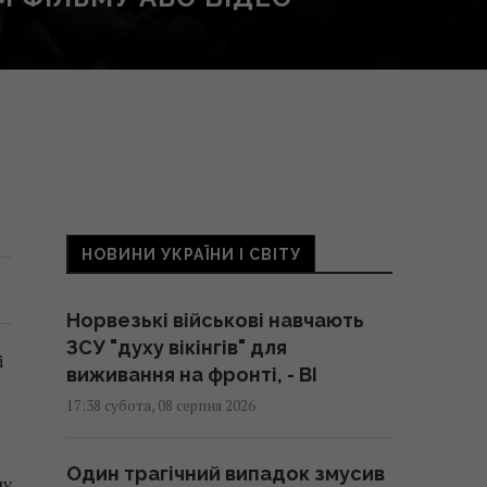
НОВИНИ УКРАЇНИ І СВІТУ
Норвезькі військові навчають
ЗСУ "духу вікінгів" для
і
виживання на фронті, - BI
17:38 субота, 08 серпня 2026
Один трагічний випадок змусив
му