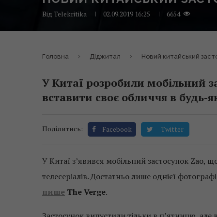
Від
Telekritika
02.09.2019 16:25
6654
Головна
Діджитал
Новий китайський засто
У Китаї розробили мобільний з
вставити своє обличчя в будь-як
Поділитись:
Facebook
Twitter
У Китаї з’явився мобільний застосунок Zao, що
телесеріалів. Достатньо лише однієї фотографі
пише
The Verge
.
Застосунок випустили тільки в п’ятницю, але 