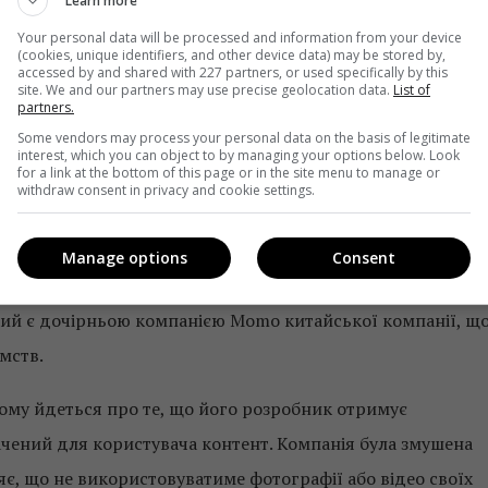
Learn more
Your personal data will be processed and information from your device
(cookies, unique identifiers, and other device data) may be stored by,
accessed by and shared with 227 partners, or used specifically by this
site. We and our partners may use precise geolocation data.
List of
partners.
Some vendors may process your personal data on the basis of legitimate
interest, which you can object to by managing your options below. Look
for a link at the bottom of this page or in the site menu to manage or
withdraw consent in privacy and cookie settings.
00:04
кала майже негативну реакцію з боку користувачів, які
Manage options
Consent
 App Store. У застосунку Zao зазначений розробник
кий є дочірньою компанією Momo китайської компанії, щ
мств.
кому йдеться про те, що його розробник отримує
ачений для користувача контент. Компанія була змушена
яє, що не використовуватиме фотографії або відео своїх