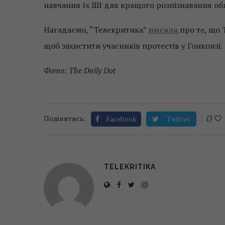
навчання їх ШІ для кращого розпізнавання обл
Нагадаємо, “Телекритика”
писала
про те, що 
щоб захистити учасників протестів у Гонконзі.
Фото: The Daily Dot
0
Поділитись:
Facebook
Twitter
TELEKRITIKA