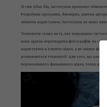
Зі слів Allan Xia, застосунок пропонує обмежену
Розробник програми, ймовірно, навчив алгори
обличчя користувача. Застосунок не може накл
Технологія схожа на ту, яку нещодавно засто
вона здатна перетворити фотографію на співа
користувача в існуюче відео, а не анімує фот
розвиваються технології: для того, що раніш
переконливого фальшивого відео, тепер доста
Video
Player