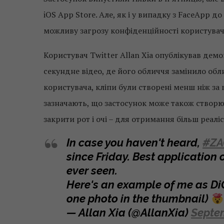
iOS App Store. Але, як і у випадку з FaceApp 
можливу загрозу конфіденційності користувач
Користувач Twitter Allan Xia опублікував демо
секундне відео, де його обличчя замінило обли
користувача, кліпи були створені менш ніж за 
зазначають, що застосунок може також створюв
закрити рот і очі – для отримання більш реалі
In case you haven't heard,
#ZA
since Friday. Best application 
ever seen.
Here's an example of me as DiC
one photo in the thumbnail)
— Allan Xia (@AllanXia)
Septem