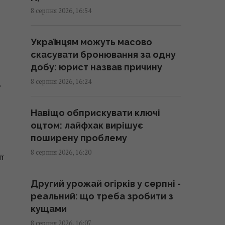
16:30 субота, 08 серпня 2026
8 серпня 2026, 16:54
Не "орел і решка": як
Українцям можуть масово
українською правильно назвати
скасувати бронювання за одну
сторони монети
добу: юрист назвав причину
16:30 субота, 08 серпня 2026
8 серпня 2026, 16:24
ь
Хіт №1 The Killers з
Навіщо обприскувати ключі
несподіваною історією
оцтом: лайфхак вирішує
отримав гучне визнання через
поширену проблему
22 роки
8 серпня 2026, 16:20
ї
16:11 субота, 08 серпня 2026
Другий урожай огірків у серпні -
На Херсонщині росіянам
реальний: що треба зробити з
наказали почати "вільне
кущами
полювання" на автотранспорт, -
8 серпня 2026, 16:07