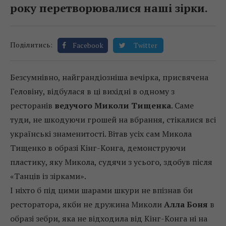
року перетворювалися наші зірки.
Поділитись:
Facebook
Twitter
Безсумнівно, найграндіозніша вечірка, присвячена
Геловіну, відбулася в ці вихідні в одному з
ресторанів
ведучого Миколи Тищенка
. Саме
туди, не шкодуючи грошей на вбрання, стікалися всі
українські знаменитості. Вітав усіх сам Микола
Тищенко в образі Кінг-Конга, демонструючи
пластику, яку Микола, судячи з усього, здобув після
«Танців із зірками».
І ніхто б під цими шарами шкури не впізнав би
ресторатора, якби не дружина Миколи
Алла Боня
в
образі зебри, яка не відходила від Кінг-Конга ні на