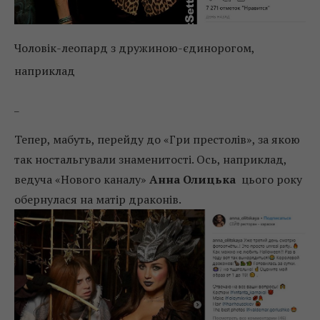
Чоловік-леопард з дружиною-єдинорогом,
наприклад
_
Тепер, мабуть, перейду до «Гри престолів», за якою
так ностальгували знаменитості. Ось, наприклад,
ведуча «Нового каналу»
А
нна Олицька
цього року
обернулася на матір драконів.