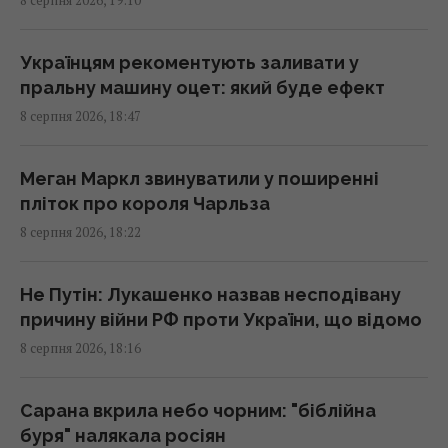
8 серпня 2026, 19:10
17:38 субота, 08 серпня 2026
Українцям рекоментують заливати у
Один трагічний випадок змусив чоловіка
пральну машину оцет: який буде ефект
схуднути на 25 кг за пів року, - The Mirror
8 серпня 2026, 18:47
17:26 субота, 08 серпня 2026
Меган Маркл звинуватили у поширенні
Вівці та віслюк врятували сонячну
пліток про короля Чарльза
електростанцію у США: їм доручили
8 серпня 2026, 18:22
особливе завдання
17:16 субота, 08 серпня 2026
Не Путін: Лукашенко назвав несподівану
причину війни РФ проти України, що відомо
Україна ніколи не випускатиме ракети до
8 серпня 2026, 18:16
Patriot: експерт назвав причини
17:13 субота, 08 серпня 2026
Сарана вкрила небо чорним: "біблійна
буря" налякала росіян
9 серпня: церковне свято сьогодні, про що