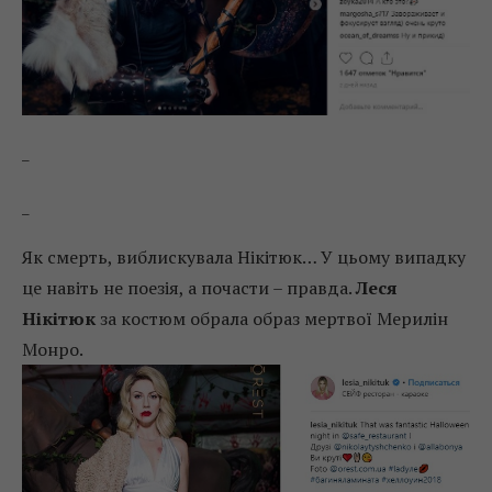
_
_
Як смерть, виблискувала Нікітюк… У цьому випадку
це навіть не поезія, а почасти – правда.
Леся
Нікітюк
за костюм обрала образ мертвої Мерилін
Монро.