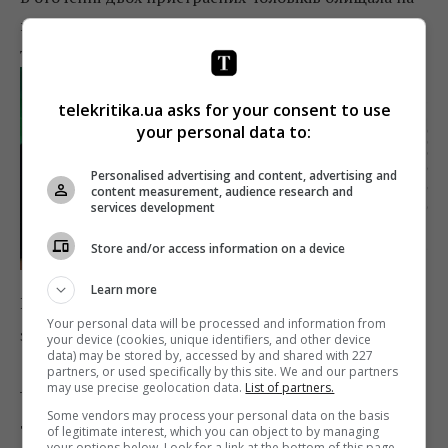
вечірці і ведуча СТБ
Роза Аль-Намрі
, яка, до речі,
того ж дня відзначала свій день народження.
telekritika.ua asks for your consent to use
your personal data to:
Personalised advertising and content, advertising and
content measurement, audience research and
services development
Store and/or access information on a device
Learn more
В оточенні Рози всі віддали перевагу тему смерті та
Your personal data will be processed and information from
загробного життя
your device (cookies, unique identifiers, and other device
data) may be stored by, accessed by and shared with 227
partners, or used specifically by this site. We and our partners
_
may use precise geolocation data.
List of partners.
Some vendors may process your personal data on the basis
Треба визнати, що були й ті, кого на цю вечірку не
of legitimate interest, which you can object to by managing
your options below. Look for a link at the bottom of this page