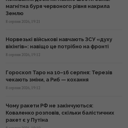
магнітна буря червоного рівня накрила
У Болгарії неподалік від великого
Землю
газопроводу вибухнув невідомий дрон
8 серпня 2026, 19:21
18:34 субота, 08 серпня 2026
Норвезькі військові навчають ЗСУ «духу
Що станеться, якщо найсекретніший літак
вікінгів»: навіщо це потрібно на фронті
США впаде у ворога: план на найгірший
8 серпня 2026, 19:12
сценарій
18:21 субота, 08 серпня 2026
Гороскоп Таро на 10–16 серпня: Терезів
чекають зміни, а Риб — кохання
Гороскоп на 9 серпня за картами Таро:
8 серпня 2026, 19:12
Скорпіонам – втома, Стрільцям – зрада
18:00 субота, 08 серпня 2026
Чому ракети РФ не закінчуються:
Коваленко розповів, скільки балістичних
Норвезькі військові навчають ЗСУ "духу
ракет є у Путіна
вікінгів" для виживання на фронті, - BI