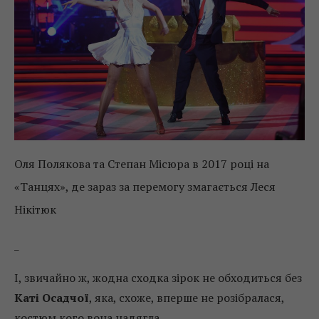
Оля Полякова та Степан Місюра в 2017 році на
«Танцях», де зараз за перемогу змагається Леся
Нікітюк
_
І, звичайно ж, жодна сходка зірок не обходиться без
Каті Осадчої
, яка, схоже, вперше не розібралася,
костюм кого вона надягла.