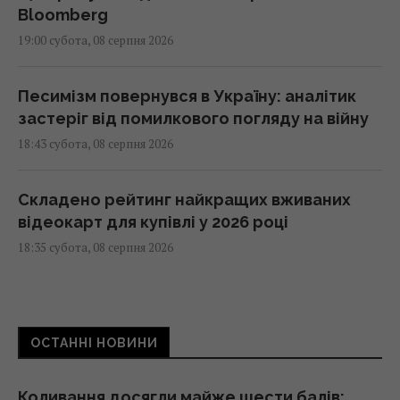
Bloomberg
19:00 субота, 08 серпня 2026
Песимізм повернувся в Україну: аналітик
застеріг від помилкового погляду на війну
18:43 субота, 08 серпня 2026
Складено рейтинг найкращих вживаних
відеокарт для купівлі у 2026 році
18:35 субота, 08 серпня 2026
"Молимося, коли веземо пацієнта": медики
розповіли BBC про полювання російських
ОСТАННІ НОВИНИ
дронів
18:35 субота, 08 серпня 2026
Коливання досягли майже шести балів: