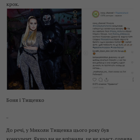
крок.
Боня і Тищенко
_
До речі, у Миколи Тищенка цього року був
конкурент. Якщо ви не впізнали, це не краст-горила,