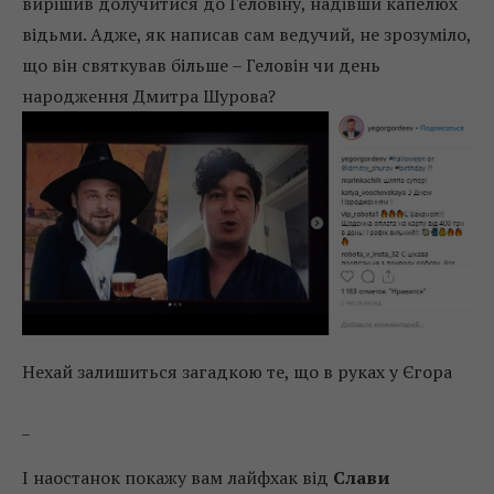
вирішив долучитися до Геловіну, надівши капелюх
відьми. Адже, як написав сам ведучий, не зрозуміло,
що він святкував більше – Геловін чи день
народження Дмитра Шурова?
Нехай залишиться загадкою те, що в руках у Єгора
_
І наостанок покажу вам лайфхак від
Слави