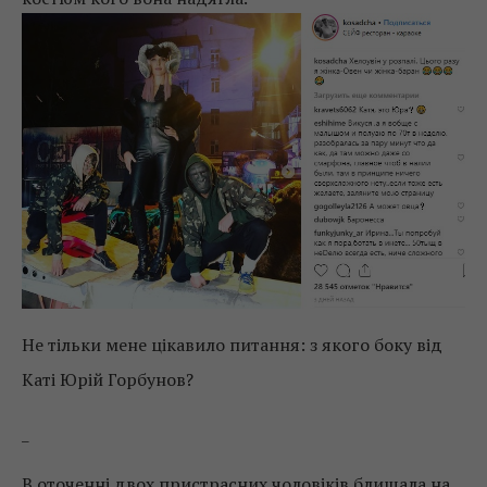
Не тільки мене цікавило питання: з якого боку від
Каті Юрій Горбунов?
_
В оточенні двох пристрасних чоловіків блищала на