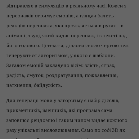
відправляє в симуляцію в реальному часі. Кожен з
персонажів отримує емоцію, а глядач бачить
реакцію персонажа, яка проявляється в рухах – в
анімації, звуці, який видає персонаж, і в тексті над
його головою. Ці тексти, діалоги своєю чергою теж
генеруються алгоритмом, у якого є шаблони.
Загалом емоцій закладено вісім: злість, страх,
радість, смуток, роздратування, пожвавлення,
натхнення, байдужість.
Для генерації мови у алгоритму є набір дієслів,
прикметників, іменників, які програма сама
заповнює рендомно і таким чином видає кожного
разу унікальні висловлювання. Само по собі 3D як