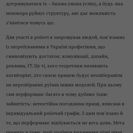
дотримуватися їх – базова умова успіху, а будь-яка
непокора руйнує структуру, але дає можливість
з’явитися чомусь ще.
Для участі в роботі я запрошував людей, пов’язаних
із затребуваними в Україні професіями, що
символізують достаток: комунікації, дизайн,
реклама, IT. Це ті, кого теоретики називають
когнітаріат, хто своєю працею будує неолібералізм
на нерозібраних руїнах інших моделей. При цьому
сам перформанс багато в чому дублює їхню
зайнятість: непостійна погодинна праця, вписана в
індивідуальний робочий графік. З цим пов’язано й
те, що перформанс відбувається не весь день. Мета
проекту в тому, щоб зробити видимими різні рівні