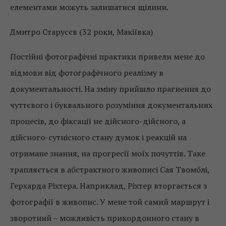
елементами можуть залишатися щілини.
Дмитро Старусєв (32 роки, Макіївка)
Постійні фотографічні практики привели мене до
відмови від фотографічного реалізму в
документальності. На зміну прийшло прагнення до
чуттєвого і буквального розуміння документальних
процесів, до фіксації не дійсного-дійсного, а
дійсного-сутнісного стану думок і реакцій на
отримане знання, на прогресії моїх почуттів. Таке
трапляється в абстрактного живописі Сая Твомблі,
Герхарда Ріхтера. Наприклад, Ріхтер вторгається з
фотографії в живопис. У мене той самий маршрут і
зворотний – можливість прикордонного стану в