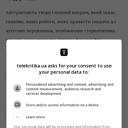
Абстрактність твору і певний напрям, який задає,
скажімо, назва роботи, може привести глядача до
чуттєвих переживань, позбавлених стереотипних
образів, яких сповнена сучасна фотографія.
Фотографію створили для того, щоб звільнити
живопис від прямої документації, можливо,
telekritika.ua asks for your consent to use
your personal data to:
фотографії слід було б передати це право іншому
медіумові?
Personalised advertising and content, advertising and
content measurement, audience research and
services development
Метафорично кажучи, «Три сестри» – це органи
чуття, перемелені в м’ясорубці і виставлені на
Store and/or access information on a device
святковий стіл на гарних блюдах: неможливість
Learn more
впоратися з напливами емоцій, біль відстані,
Your personal data will be processed and information from