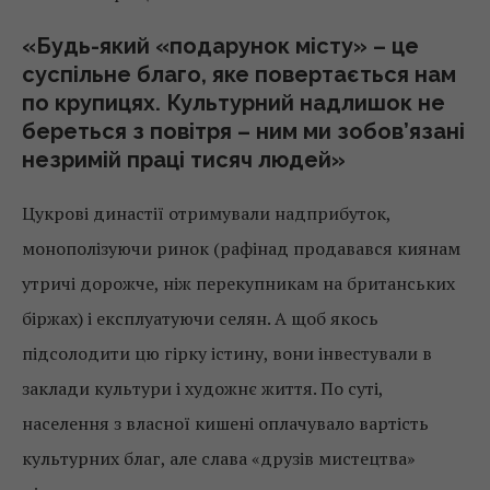
«Будь-який «подарунок місту» – це
суспільне благо, яке повертається нам
по крупицях. Культурний надлишок не
береться з повітря – ним ми зобов’язані
незримій праці тисяч людей»
Цукрові династії отримували надприбуток,
монополізуючи ринок (рафінад продавався киянам
утричі дорожче, ніж перекупникам на британських
біржах) і експлуатуючи селян. А щоб якось
підсолодити цю гірку істину, вони інвестували в
заклади культури і художнє життя. По суті,
населення з власної кишені оплачувало вартість
культурних благ, але слава «друзів мистецтва»