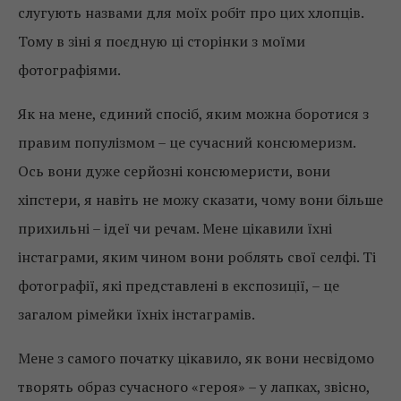
слугують назвами для моїх робіт про цих хлопців.
Тому в зіні я поєдную ці сторінки з моїми
фотографіями.
Як на мене, єдиний спосіб, яким можна боротися з
правим популізмом – це сучасний консюмеризм.
Ось вони дуже серйозні консюмеристи, вони
хіпстери, я навіть не можу сказати, чому вони більше
прихильні – ідеї чи речам. Мене цікавили їхні
інстаграми, яким чином вони роблять свої селфі. Ті
фотографії, які представлені в експозиції, – це
загалом рімейки їхніх інстаграмів.
Мене з самого початку цікавило, як вони несвідомо
творять образ сучасного «героя» – у лапках, звісно,