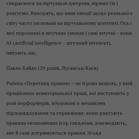
спираємося на віртуальні джерела, віримо їм і
реагуємо. Виходить, що наші емоції щодо реального
світу часто засновані на віртуальному контенті. Ось і
мої персонажі в штучних умовах і самі штучні – вони
AI (аrtificial intelligence – штучний інтелект),
імітують нас.
Павло Хайло (29 років, Луганськ/Київ)
Робота «Перегляд правил» – це ігрова модель, у якій
працівники нематеріальної праці, які виступають у
ролі перформерів, вбудовані в механізми
підпорядкування та управління: вони диктують
правила економічних ігор глядачам, взаємодіють,
але й самі дотримуються правил. Згода