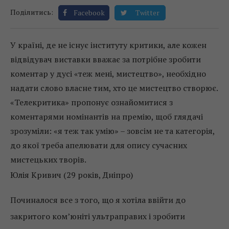
Поділитись:
Facebook
Twitter
У країні, де не існує інституту критики, але кожен
відвідувач виставки вважає за потрібне зробити
коментар у дусі «теж мені, мистецтво», необхідно
надати слово власне тим, хто це мистецтво створює.
«Телекритика» пропонує ознайомитися з
коментарями номінантів на премію, щоб глядачі
зрозуміли: «я теж так умію» – зовсім не та категорія,
до якої треба апелювати для опису сучасних
мистецьких творів.
Юлія Кривич (29 років, Дніпро)
Починалося все з того, що я хотіла ввійти до
закритого ком’юніті ультраправих і зробити