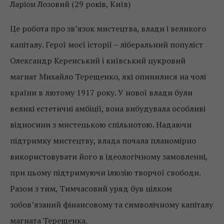
Ларіон Лозовий (29 років, Київ)
Це робота про зв’язок мистецтва, влади і великого
капіталу. Герої моєї історії – ліберальний популіст
Олександр Керенський і київський цукровий
магнат Михайло Терещенко, які опинилися на чолі
країни в лютому 1917 року. У нової влади були
великі естетичні амбіції, вона вибудувала особливі
відносини з мистецькою спільнотою. Надаючи
підтримку мистецтву, влада почала планомірно
використовувати його в ідеологічному замовленні,
при цьому підтримуючи ілюзію творчої свободи.
Разом з тим, Тимчасовий уряд був цілком
зобов’язаний фінансовому та символічному капіталу
магната Терещенка.