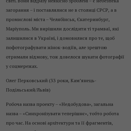
світі. Вони відразу неякісно зроблені – є небезпека
загорання – і поставлялися не в столиці СРСР, а в
промислові міста – Челябінськ, Єкатеринбург,
Маріуполь. Ми вирішили дослідити ті трамваї, які
залишилися в Україні, і домовилися про те, щоб
пофотографувати жінок-водіїв, але зрештою
отримали відмову, тож довелося шукати фотографії
у соцмережах.
Олег Перковський (33 роки, Кам’янець-
Подільський/Львів)
Робоча назва проекту – «Недобудова», загальна
назва – «Синхронізувати теперішнє», тобто робота
про час. На основі архітектури та її фрагментів,