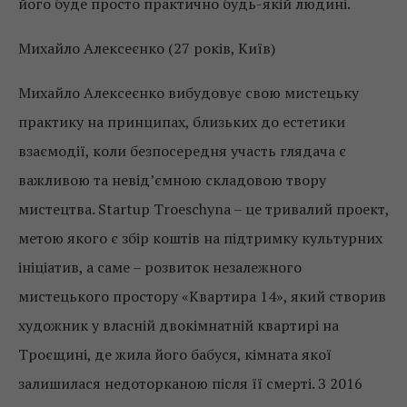
його буде просто практично будь-якій людині.
Михайло Алексеєнко (27 років, Київ)
Михайло Алексеєнко вибудовує свою мистецьку
практику на принципах, близьких до естетики
взаємодії, коли безпосередня участь глядача є
важливою та невід’ємною складовою твору
мистецтва. Startup Troeschyna – це тривалий проект,
метою якого є збір коштів на підтримку культурних
ініціатив, а саме – розвиток незалежного
мистецького простору «Квартира 14», який створив
художник у власній двокімнатній квартирі на
Троєщині, де жила його бабуся, кімната якої
залишилася недоторканою після її смерті. З 2016