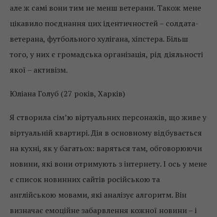
але ж самі вони тим не менш ветерани. Також мене
цікавило поєднання цих ідентичностей – солдата-
ветерана, футбольного хулігана, хіпстера. Більш
того, у них є громадська організація, рід діяльності
якої – активізм.
Юліана Голуб (27 років, Харків)
Я створила сім’ю віртуальних персонажів, що живе у
віртуальній квартирі. Дія в основному відбувається
на кухні, як у багатьох: варяться там, обговорюючи
новини, які вони отримують з інтернету. І ось у мене
є список новинних сайтів російською та
англійською мовами, які аналізує алгоритм. Він
визначає емоційне забарвлення кожної новини – і