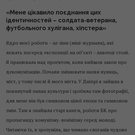
«Мене цікавило поєднання цих
ідентичностей – солдата-ветерана,
футбольного хулігана, хіпстера»
Ядро моєї роботи – це зіни (міні-журнали), які
лежать посеред експозиції на об’єкті – лавочці-столі.
Я працювала над проектом, коли вийшов закон про
декомунізацію. Почали змінювати назви вулиць,
міст, у тому числі й мого міста. У Дніпрі я зайшла в
покинутий палац культури і зробила там фотографії,
для мене він був символом цілої епохи та символом
змін. Там я знайшла старі книги, роботи БК про
пропаганду комунізму-ленінізму серед молоді.
Читаючи їх, я зрозуміла, що чимало слоганів чудово