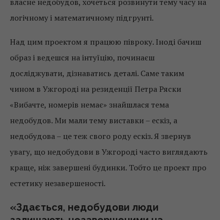
власне недобудов, хочеться розвинути тему часу на
логічному і математичному підгрунті.
Над цим проектом я працюю півроку. Іноді бачиш
образ і ведешся на інтуїцію, починаєш
досліджувати, дізнаватись деталі. Саме таким
чином в Ужгороді на резиденції Петра Ряски
«Вибачте, номерів немає» знайшлася тема
недобудов. Ми мали тему виставки – ескіз, а
недобудова – це теж свого роду ескіз. Я звернув
увагу, що недобудови в Ужгороді часто виглядають
краще, ніж завершені будинки. Тобто це проект про
естетику незавершеності.
«Здається, недобудови люди