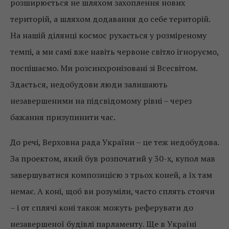
розширюється не шляхом захоплення нових
територій, а шляхом додавання до себе територій.
На нашій ділянці космос рухається у розміреному
темпі, а ми самі вже навіть червоне світло ігноруємо,
поспішаємо. Ми розсинхронізовані зі Всесвітом.
Здається, недобудови люди залишають
незавершеними на підсвідомому рівні – через
бажання призупинити час.
До речі, Верховна рада України – це теж недобудова.
За проектом, який був розпочатий у 30-х, купол мав
завершуватися композицією з трьох коней, а їх там
немає. А коні, щоб ви розуміли, часто сплять стоячи
– і от сплячі коні також можуть реферувати до
незавершеної будівлі парламенту. Ще в Україні