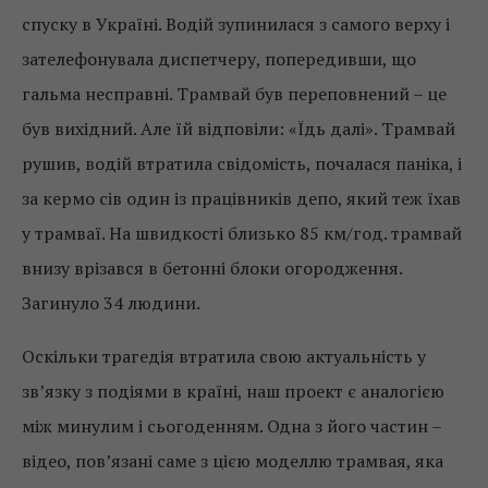
спуску в Україні. Водій зупинилася з самого верху і
зателефонувала диспетчеру, попередивши, що
гальма несправні. Трамвай був переповнений – це
був вихідний. Але їй відповіли: «Їдь далі». Трамвай
рушив, водій втратила свідомість, почалася паніка, і
за кермо сів один із працівників депо, який теж їхав
у трамваї. На швидкості близько 85 км/год. трамвай
внизу врізався в бетонні блоки огородження.
Загинуло 34 людини.
Оскільки трагедія втратила свою актуальність у
зв’язку з подіями в країні, наш проект є аналогією
між минулим і сьогоденням. Одна з його частин –
відео, пов’язані саме з цією моделлю трамвая, яка