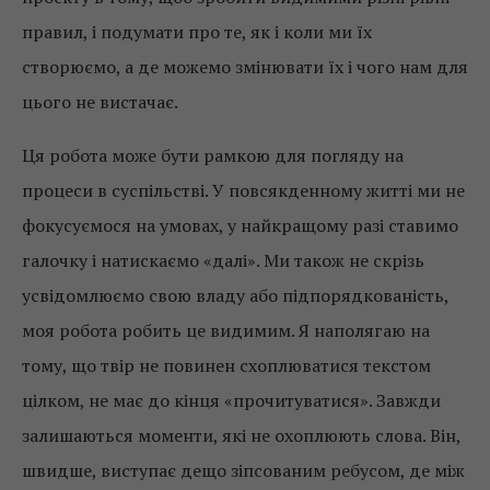
правил, і подумати про те, як і коли ми їх
створюємо, а де можемо змінювати їх і чого нам для
цього не вистачає.
Ця робота може бути рамкою для погляду на
процеси в суспільстві. У повсякденному житті ми не
фокусуємося на умовах, у найкращому разі ставимо
галочку і натискаємо «далі». Ми також не скрізь
усвідомлюємо свою владу або підпорядкованість,
моя робота робить це видимим. Я наполягаю на
тому, що твір не повинен схоплюватися текстом
цілком, не має до кінця «прочитуватися». Завжди
залишаються моменти, які не охоплюють слова. Він,
швидше, виступає дещо зіпсованим ребусом, де між