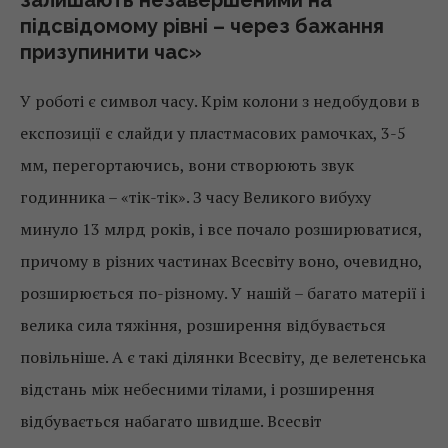
залишають незавершеними на
підсвідомому рівні – через бажання
призупинити час»
У роботі є символ часу. Крім колони з недобудови в
експозиції є слайди у пластмасових рамочках, 3-5
мм, перегортаючись, вони створюють звук
годинника – «тік-тік». З часу Великого вибуху
минуло 13 млрд років, і все почало розширюватися,
причому в різних частинах Всесвіту воно, очевидно,
розширюється по-різному. У нашій – багато матерії і
велика сила тяжіння, розширення відбувається
повільніше. А є такі ділянки Всесвіту, де велетенська
відстань між небесними тілами, і розширення
відбувається набагато швидше. Всесвіт