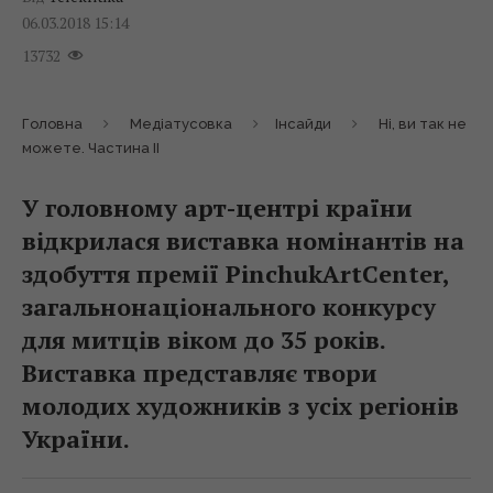
06.03.2018 15:14
13732
Головна
Медіатусовка
Інсайди
Ні, ви так не
можете. Частина ІІ
У головному арт-центрі країни
відкрилася виставка номінантів на
здобуття премії PinchukArtCenter,
загальнонаціонального конкурсу
для митців віком до 35 років.
Виставка представляє твори
молодих художників з усіх регіонів
України.