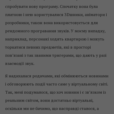
спробувати нову програму. Спочатку вона була
платною і нею користувалися 3Dшники, аніматори і
розробники, також вона використовується для
рендомного програвання звуків. У моєму випадку,
наприклад, персонажі ходять квартирою і можуть
торкатися певних предметів, які в просторі
пов’язані з так званими тригерами, що дають у разі
взаємодії звук.
Я надихалася родичами, які обмінюються новинами
і обговорюють події часто саме у віртуальному світі.
Так, мені подумалося, що хоч новини і є зв’язком із
реальним світом, вони достатньо віртуальні,
оскільки ми не бачимо, що насправді сталося, а