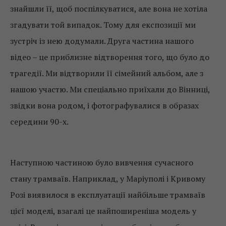
знайшли її, щоб поспілкуватися, але вона не хотіла
згадувати той випадок. Тому для експозиції ми
зустріч із нею додумали. Друга частина нашого
відео – це приблизне відтворення того, що було до
трагедії. Ми відтворили її сімейний альбом, але з
нашою участю. Ми спеціально приїхали до Вінниці,
звідки вона родом, і фотографувалися в образах
середини 90-х.
Наступною частиною було вивчення сучасного
стану трамваїв. Наприклад, у Маріуполі і Кривому
Розі виявилося в експлуатації найбільше трамваїв
цієї моделі, взагалі це найпоширеніша модель у