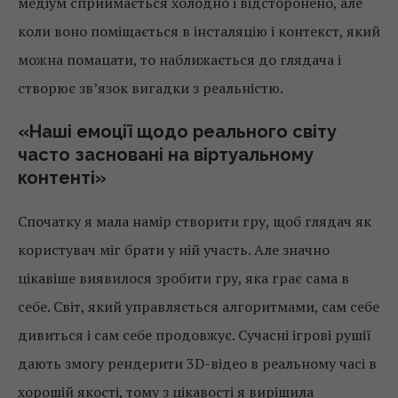
медіум сприймається холодно і відсторонено, але
коли воно поміщається в інсталяцію і контекст, який
можна помацати, то наближається до глядача і
створює зв’язок вигадки з реальністю.
«Наші емоції щодо реального світу
часто засновані на віртуальному
контенті»
Спочатку я мала намір створити гру, щоб глядач як
користувач міг брати у ній участь. Але значно
цікавіше виявилося зробити гру, яка грає сама в
себе. Світ, який управляється алгоритмами, сам себе
дивиться і сам себе продовжує. Сучасні ігрові рушії
дають змогу рендерити 3D-відео в реальному часі в
хорошій якості, тому з цікавості я вирішила