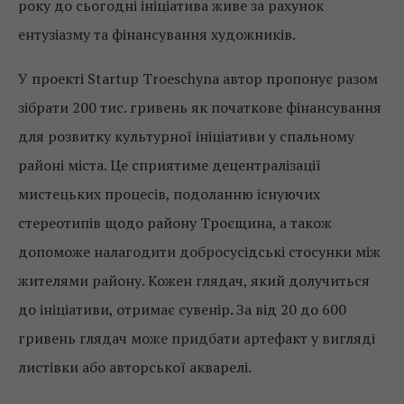
року до сьогодні ініціатива живе за рахунок
ентузіазму та фінансування художників.
У проекті Startup Troeschyna автор пропонує разом
зібрати 200 тис. гривень як початкове фінансування
для розвитку культурної ініціативи у спальному
районі міста. Це сприятиме децентралізації
мистецьких процесів, подоланню існуючих
стереотипів щодо району Троєщина, а також
допоможе налагодити добросусідські стосунки між
жителями району. Кожен глядач, який долучиться
до ініціативи, отримає сувенір. За від 20 до 600
гривень глядач може придбати артефакт у вигляді
листівки або авторської акварелі.