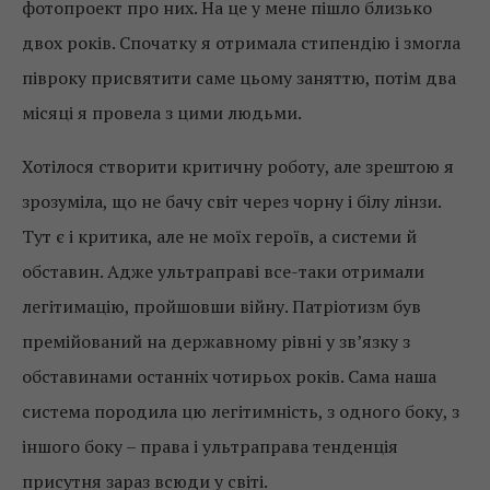
фотопроект про них. На це у мене пішло близько
двох років. Спочатку я отримала стипендію і змогла
півроку присвятити саме цьому заняттю, потім два
місяці я провела з цими людьми.
Хотілося створити критичну роботу, але зрештою я
зрозуміла, що не бачу світ через чорну і білу лінзи.
Тут є і критика, але не моїх героїв, а системи й
обставин. Адже ультраправі все-таки отримали
легітимацію, пройшовши війну. Патріотизм був
премійований на державному рівні у зв’язку з
обставинами останніх чотирьох років. Сама наша
система породила цю легітимність, з одного боку, з
іншого боку – права і ультраправа тенденція
присутня зараз всюди у світі.