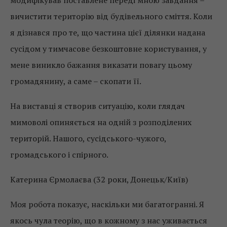
модифікував поставлене переді мною завдання –
вичистити територію від будівельного сміття. Коли
я дізнався про те, що частина цієї ділянки надана
сусідом у тимчасове безкоштовне користування, у
мене виникло бажання виказати повагу цьому
громадянину, а саме – скопати її.
На виставці я створив ситуацію, коли глядач
мимоволі опиняється на одній з розподілених
територій. Нашого, сусідського-чужого,
громадського і спірного.
Катерина Єрмолаєва (32 роки, Донецьк/Київ)
Моя робота показує, наскільки ми багатогранні. Я
якось чула теорію, що в кожному з нас уживається