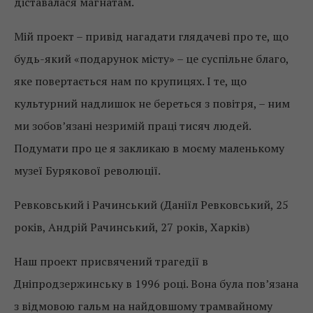
діставалася магнатам.
Мій проект – привід нагадати глядачеві про те, що
будь-який «подарунок місту» – це суспільне благо,
яке повертається нам по крупицях. І те, що
культурний надлишок не береться з повітря, – ним
ми зобов’язані незримій праці тисяч людей.
Подумати про це я закликаю в моєму маленькому
музеї Бурякової революції.
Ревковський і Рачинський (Даніїл Ревковський, 25
років, Андрій Рачинський, 27 років, Харків)
Наш проект присвячений трагедії в
Дніпродзержинську в 1996 році. Вона була пов’язана
з відмовою гальм на найдовшому трамвайному