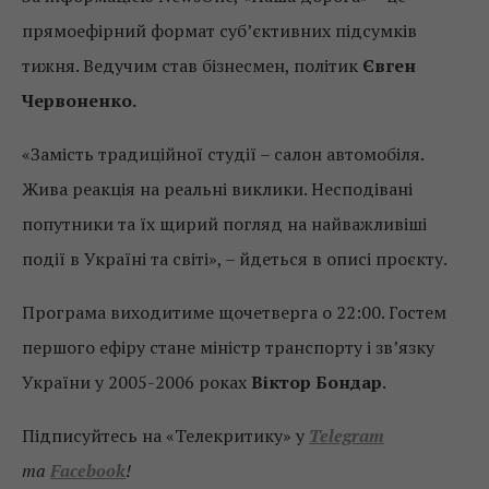
прямоефірний формат суб’єктивних підсумків
тижня. Ведучим став бізнесмен, політик
Євген
Червоненко.
«Замість традиційної студії – салон автомобіля.
Жива реакція на реальні виклики. Несподівані
попутники та їх щирий погляд на найважливіші
події в Україні та світі», – йдеться в описі проєкту.
Програма виходитиме щочетверга о 22:00. Гостем
першого ефіру стане міністр транспорту і зв’язку
України у 2005-2006 роках
Віктор Бондар
.
Підписуйтесь на «Телекритику» у
Telegram
та
Facebook
!