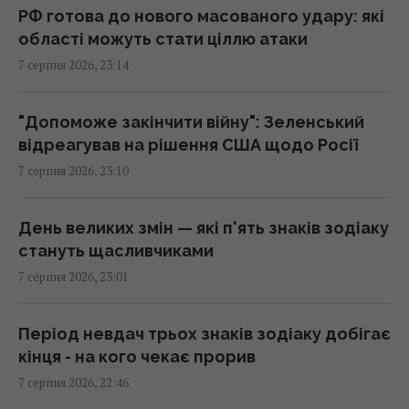
частину Грузії, - країни НАТО
РФ готова до нового масованого удару: які
22:01 п'ятниця, 07 серпня 2026
області можуть стати ціллю атаки
7 серпня 2026, 23:14
Під час візитів Путіна до регіонів на АЗС
з’являється багато дешевого бензину, – Le
"Допоможе закінчити війну": Зеленський
Monde
відреагував на рішення США щодо Росії
21:51 п'ятниця, 07 серпня 2026
7 серпня 2026, 23:10
США зробили невтішний прогноз щодо
День великих змін — які п'ять знаків зодіаку
експорту українського збіжжя: Bloomberg
стануть щасливчиками
розкрив цифри
7 серпня 2026, 23:01
21:41 п'ятниця, 07 серпня 2026
Період невдач трьох знаків зодіаку добігає
В результаті атаки РФ знищено найбільший
кінця - на кого чекає прорив
склад засобів індивідуального захисту
7 серпня 2026, 22:46
21:32 п'ятниця, 07 серпня 2026