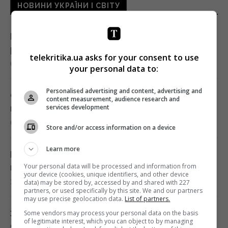
НОВИНИ УКРАЇНИ І СВІТУ
Росія просуває іноземним замовникам нову
ракету для Су-57, - ЗМІ
telekritika.ua asks for your consent to use
00:32 субота, 08 серпня 2026
your personal data to:
Personalised advertising and content, advertising and
Старий монітор ще рано викидати: як
content measurement, audience research and
services development
використати його повторно з користю
00:05 субота, 08 серпня 2026
Store and/or access information on a device
Learn more
Вчені знайшли молоток зі слонової кістки
Your personal data will be processed and information from
віком 500 000 років: про що він свідчить
your device (cookies, unique identifiers, and other device
23:58 п'ятниця, 07 серпня 2026
data) may be stored by, accessed by and shared with 227
partners, or used specifically by this site. We and our partners
may use precise geolocation data.
List of partners.
Зеленський відреагував на ухвалення
Some vendors may process your personal data on the basis
of legitimate interest, which you can object to by managing
Сенатом США законопроєкту щодо санкцій