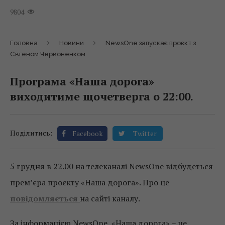
9804
Головна
Новини
NewsOne запускає проєкт з
Євгеном Червоненком
Програма «Наша дорога»
виходитиме щочетверга о 22:00.
Поділитись:
Facebook
Twitter
5 грудня в 22.00 на телеканалі NewsOne відбудеться
прем’єра проєкту «Наша дорога». Про це
повідомляється
на сайті каналу.
За інформацією NewsOne, «Наша дорога» – це