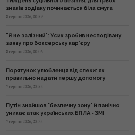
Тиждень суцільного везіння: для трьох
23:07 п'ятниця, 07 серпня 2026
знаків зодіаку починається біла смуга
8 серпня 2026, 00:59
Над ремонтною базою систем Patriot у
Німеччині літали підозрілі дрони, -ЗМІ
"Я не залізний": Усик зробив несподівану
22:33 п'ятниця, 07 серпня 2026
заяву про боксерську кар'єру
8 серпня 2026, 00:06
У сумнозвісних Boeing-737 виявили ще одну
проблему
Порятунок улюбленця від спеки: як
22:31 п'ятниця, 07 серпня 2026
правильно надати першу допомогу
7 серпня 2026, 23:54
Росія нарешті повертає свій ядерний
крейсер за $5 млрд, але є проблема
Путін знайшов "безпечну зону" й панічно
22:12 п'ятниця, 07 серпня 2026
уникає атак українських БПЛА - ЗМІ
7 серпня 2026, 23:32
Росія збирається остаточно анексувати