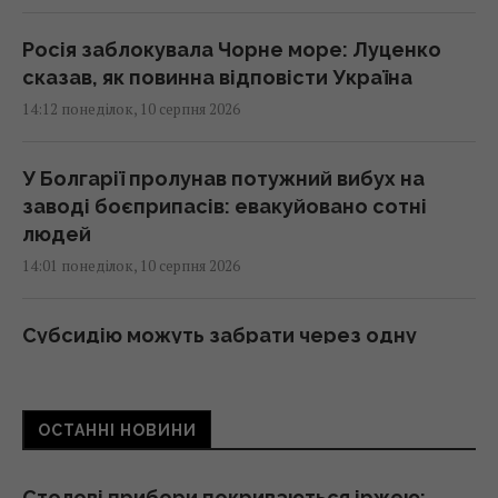
Росія заблокувала Чорне море: Луценко
сказав, як повинна відповісти Україна
14:12 понеділок, 10 серпня 2026
У Болгарії пролунав потужний вибух на
заводі боєприпасів: евакуйовано сотні
людей
14:01 понеділок, 10 серпня 2026
Субсидію можуть забрати через одну
покупку: юрист назвав суму
13:57 понеділок, 10 серпня 2026
ОСТАННІ НОВИНИ
Режим польоту виявився марним: як
насправді прискорити зарядку смартфона
Столові прибори покриваються іржею: