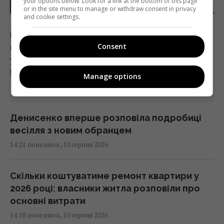
your options below. Look for a link at the bottom of this page
НОВИНИ УКРАЇНИ І СВІТУ
or in the site menu to manage or withdraw consent in privacy
and cookie settings.
МОН, Музей Гончара та БФ "Коло"
Consent
підписали меморандум про розвиток
українських традицій в школах, - Гнат
Коробко
Manage options
14:24 понеділок, 10 серпня 2026
Денисенко вперше розповіла подробиці
весілля з новим обранцем
14:21 понеділок, 10 серпня 2026
Скільки коштуватиме ремонт квартири у
2026 році: власники житла розповіли про
основні витрати
14:18 понеділок, 10 серпня 2026