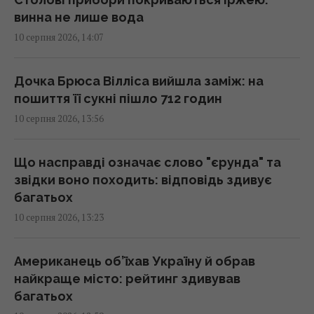
13:55 понеділок, 10 серпня 2026
винна не лише вода
10 серпня 2026, 14:07
Toyota не змогла конкурувати з
китайськими автогігантами: японці змінили
Дочка Брюса Вілліса вийшла заміж: на
стратегію
пошиття її сукні пішло 712 годин
13:50 понеділок, 10 серпня 2026
10 серпня 2026, 13:56
Книгу повернули до бібліотеки через 150
Що насправді означає слово "єрунда" та
років: сума штрафу виявилася
звідки воно походить: відповідь здивує
астрономічною
багатьох
13:49 понеділок, 10 серпня 2026
10 серпня 2026, 13:23
РФ хоче відновити механізовані штурми на
Американець об’їхав Україну й обрав
фронті: в ISW розкрили, наскільки це
найкраще місто: рейтинг здивував
можливо
багатьох
13:34 понеділок, 10 серпня 2026