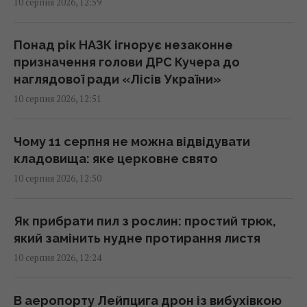
10 серпня 2026, 12:59
Складаю листя вишні в пакет і в морозилку:
Понад рік НАЗК ігнорує незаконне
взимку воно допомагає краще, ніж мед і
призначення голови ДРС Кучера до
лимон
наглядової ради «Лісів України»
13:30 понеділок, 10 серпня 2026
10 серпня 2026, 12:51
USB-C у смартфоні вміє більше, ніж просто
Чому 11 серпня не можна відвідувати
заряджати: 8 корисних функцій
кладовища: яке церковне свято
13:30 понеділок, 10 серпня 2026
10 серпня 2026, 12:50
С-300 не замінить Patriot, але може
Як прибрати пил з рослин: простий трюк,
підсилити нашу систему ППО, - Тимочко
який замінить нудне протирання листя
13:19 понеділок, 10 серпня 2026
10 серпня 2026, 12:24
Електромобілі швидко втрачають у
В аеропорту Лейпцига дрон із вибухівкою