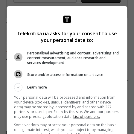
Предоставлено SendPulse
загрузка...
telekritika.ua asks for your consent to use
your personal data to:
Попередня стаття
РОСІЙСЬКИЙ ФІЛЬМ ЗІ ШВАРЦЕНЕГГЕРОМ І
Personalised advertising and content, advertising and
content measurement, audience research and
ДЖЕКІ ЧАНОМ ГОТОВИЙ ДО ПРОКАТУ
services development
Наступна стаття
Store and/or access information on a device
РЕЦЕПТ ПЕРШОСТІ ТСН У ДЕНЬ ВИБОРІВ:
МАЗУР – НА МАЙДАНІ, МОСЕЙЧУК – У
Learn more
МЕЖИГІР’Ї ТА ВВІМКНЕННЯ ШТАБІВ
Your personal data will be processed and information from
your device (cookies, unique identifiers, and other device
data) may be stored by, accessed by and shared with 227
partners, or used specifically by this site. We and our partners
may use precise geolocation data.
List of partners.
Some vendors may process your personal data on the basis
of legitimate interest, which you can object to by managing