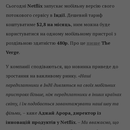
Сьогодні
Netflix
запускає мобільну версію свого
потокового сервісу в
Індії.
Дешевий тариф
коштуватиме
$2,8 на місяць
, ним можна буде
користуватися на одному мобільному пристрої з
роздільною здатністю
480p.
Про це
пише
The
Verge
.
У компанії сподіваються, що новинка приведе до
зростання на важливому ринку
. «Наші
передплатники в Індії дивляться на своїх мобільних
пристроях більше, ніж передплатники в інших країнах
світу, і їм подобається завантажувати наші шоу та
фільми,
– каже
Аджай Арора, директор із
інновацій продуктів у Netflix
. –
Ми вважаємо, що