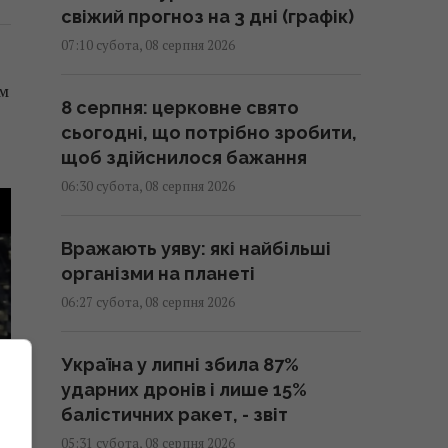
свіжий прогноз на 3 дні (графік)
07:10 субота, 08 серпня 2026
им
8 серпня: церковне свято
сьогодні, що потрібно зробити,
щоб здійснилося бажання
06:30 субота, 08 серпня 2026
Вражають уяву: які найбільші
організми на планеті
06:27 субота, 08 серпня 2026
Україна у липні збила 87%
ударних дронів і лише 15%
балістичних ракет, - звіт
05:31 субота, 08 серпня 2026