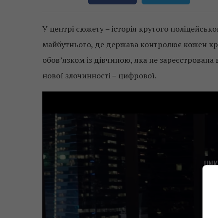
У центрі сюжету – історія крутого поліцейсько
майбутнього, де держава контролює кожен кро
обов’язком із дівчиною, яка не зареєстрована
нової злочинності – цифрової.