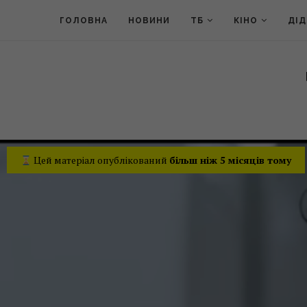
ГОЛОВНА
НОВИНИ
ТБ
КІНО
ДІ
Цей матеріал опублікований
більш ніж 5 місяців тому