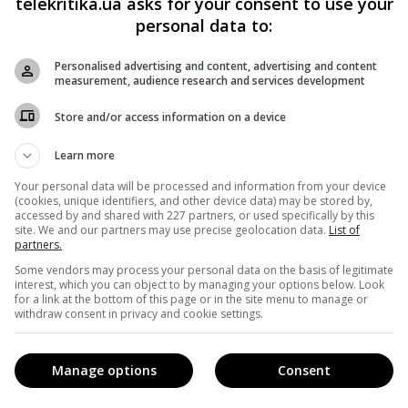
telekritika.ua asks for your consent to use your
personal data to:
Personalised advertising and content, advertising and content
measurement, audience research and services development
Store and/or access information on a device
Learn more
Your personal data will be processed and information from your device
(cookies, unique identifiers, and other device data) may be stored by,
accessed by and shared with 227 partners, or used specifically by this
site. We and our partners may use precise geolocation data.
List of
partners.
Some vendors may process your personal data on the basis of legitimate
interest, which you can object to by managing your options below. Look
for a link at the bottom of this page or in the site menu to manage or
withdraw consent in privacy and cookie settings.
Manage options
Consent
дрю Ніккол, якого любителі небанальної фантастики