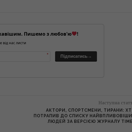
кавішим. Пишемо з любов'ю
!
е від нас листи
*
Підписатись→
Наступна стат
АКТОРИ, СПОРТСМЕНИ, ТИРАНИ: Х
ПОТРАПИВ ДО СПИСКУ НАЙВПЛИВОВІШ
ЛЮДЕЙ ЗА ВЕРСІЄЮ ЖУРНАЛУ TIM