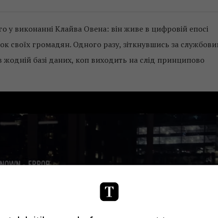
го у виконанні Клайва Овена: він живе в цифровій епосі
к своїх громадян. Одного разу, зіткнувшись за службов
 в жодній базі даних, коп виходить на слід принципово