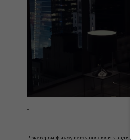
_
_
Режисером фільму виступив новозеландець Ен