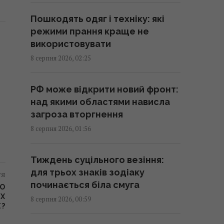
Сонячна електростанція
Пошкодять одяг і техніку: які
перегородила давні маршрути
режими прання краще не
тварин: вони знайшли вихід
використовувати
02:18 субота, 08 серпня 2026
8 серпня 2026, 02:25
Саудівська Аравія, Пакистан і
РФ може відкрити новий фронт:
Туреччина уклали угоду про
над якими областями нависла
взаємну оборону, - Reuters
загроза вторгнення
01:44 субота, 08 серпня 2026
8 серпня 2026, 01:56
Експерти назвали 10 речей, які
Тиждень суцільного везіння:
варто знати про Прагу перед
для трьох знаків зодіаку
тя
поїздкою
починається біла смуга
ТО
01:15 субота, 08 серпня 2026
ИХ
8 серпня 2026, 00:59
E?