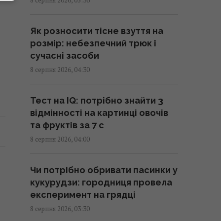
Чи справді родзинки такі
корисні, як усі думають:
Як розносити тісне взуття на
відповідь дієтологів
розмір: небезпечний трюк і
03:10 субота, 08 серпня 2026
сучасні засоби
8 серпня 2026, 04:30
Трамп неохоче посилює тиск на
РФ, але законопроект Грема
Тест на IQ: потрібно знайти 3
змусить його вжити заходів, -
відмінності на картинці овочів
WSJ
та фруктів за 7 с
02:56 субота, 08 серпня 2026
8 серпня 2026, 04:00
Мелоні відреагувала на вимогу
Чи потрібно обривати пасинки у
Іспанії щодо прикордонних
кукурудзи: городниця провела
перевірок у Шенгені
експеримент на грядці
02:23 субота, 08 серпня 2026
8 серпня 2026, 03:30