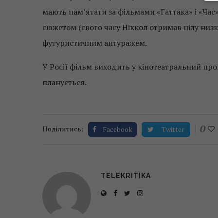
мають пам’ятати за фільмами «Гаттака» і «Час
сюжетом (свого часу Ніккол отримав цілу низку
футуристичним антуражем.
У Росії фільм виходить у кінотеатральний прок
планується.
0
Поділитись:
Facebook
Twitter
TELEKRITIKA