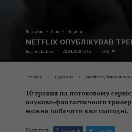
Діджитал
Кіно
Новини
NETFLIX ОПУБЛІКУВАВ ТР
Від
Telekritika
20.04.2018 11:05
7902
Головна
Діджитал
Netflix опублікував тр
10 травня на потоковому сервісі
науково-фантастичного трилер
можна побачити вже сьогодні.
Поділитись:
Facebook
Twitter