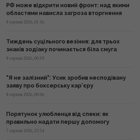
проти РФ
РФ може відкрити новий фронт: над якими
23:53 п'ятниця, 07 серпня 2026
областями нависла загроза вторгнення
8 серпня 2026, 01:56
Є два варіанти: експерт назвав країни, які
можуть допомогти Україні з ракетами до
Тиждень суцільного везіння: для трьох
Patriot
знаків зодіаку починається біла смуга
23:19 п'ятниця, 07 серпня 2026
8 серпня 2026, 00:59
Колишньому очільнику МЗС Угорщини може
"Я не залізний": Усик зробив несподівану
загрожувати до трьох років ув'язнення, -
заяву про боксерську кар'єру
ЗМІ
8 серпня 2026, 00:06
23:17 п'ятниця, 07 серпня 2026
Порятунок улюбленця від спеки: як
Одна фраза миттєво поставить на місце
правильно надати першу допомогу
зверхню людину: психолог розкрила
7 серпня 2026, 23:54
секрет