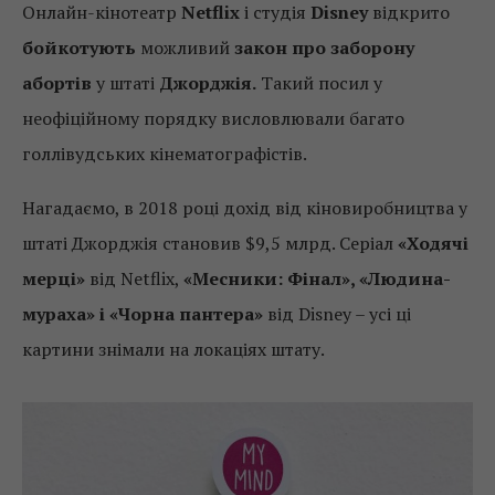
Онлайн-кінотеатр
Netflix
і студія
Disney
відкрито
бойкотують
можливий
закон про заборону
абортів
у штаті
Джорджія.
Такий посил у
неофіційному порядку висловлювали багато
голлівудських кінематографістів.
Нагадаємо, в 2018 році дохід від кіновиробництва у
штаті Джорджія становив $9,5 млрд. Серіал
«Ходячі
мерці»
від Netflix,
«Месники: Фінал», «Людина-
мураха» і «Чорна пантера»
від Disney – усі ці
картини знімали на локаціях штату.