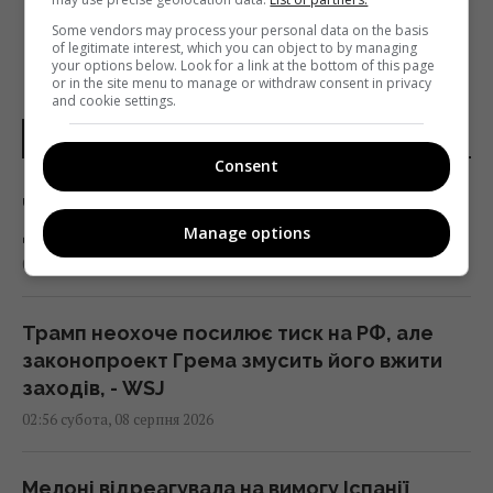
Some vendors may process your personal data on the basis
of legitimate interest, which you can object to by managing
your options below. Look for a link at the bottom of this page
or in the site menu to manage or withdraw consent in privacy
and cookie settings.
НОВИНИ УКРАЇНИ І СВІТУ
Consent
Чи справді родзинки такі корисні, як усі
думають: відповідь дієтологів
Manage options
03:10 субота, 08 серпня 2026
Трамп неохоче посилює тиск на РФ, але
законопроект Грема змусить його вжити
заходів, - WSJ
02:56 субота, 08 серпня 2026
Мелоні відреагувала на вимогу Іспанії