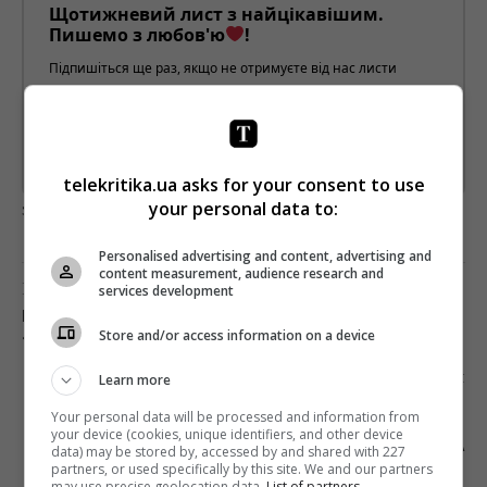
Щотижневий лист з найцікавішим.
Пишемо з любов'ю
!
Підпишіться ще раз, якщо не отримуєте від нас листи
*
Підписатись→
Предоставлено SendPulse
telekritika.ua asks for your consent to use
загрузка...
your personal data to:
Personalised advertising and content, advertising and
content measurement, audience research and
Попередня стаття
services development
ПЕРШОМУ УКРАЇНОМОВНОМУ ГУМОР-ШОУ
Store and/or access information on a device
«ВАР’ЯТИ» ВИПОВНИЛОСЯ 9 РОКІВ
Наступна стаття
Learn more
#ЗАЧЕПИЛО: «ЧИСТЕ НЕБО» ТА PUBLICIS
Your personal data will be processed and information from
ЗАПУСКАЮТЬ ЧЕЛЕНДЖ ДЛЯ БОРОТЬБИ З
your device (cookies, unique identifiers, and other device
ПОРУШЕННЯМ АВТОРСЬКОГО ПРАВА
data) may be stored by, accessed by and shared with 227
partners, or used specifically by this site. We and our partners
may use precise geolocation data.
List of partners.