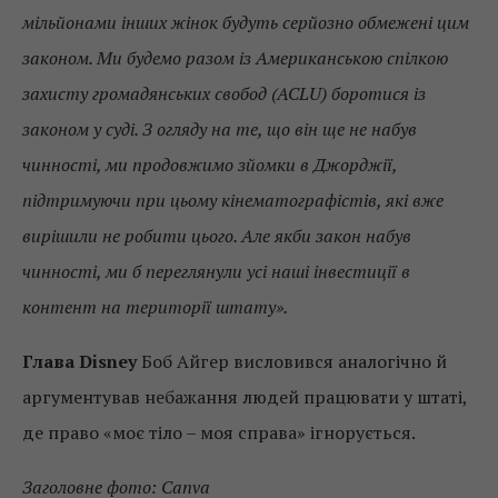
мільйонами інших жінок будуть серйозно обмежені цим
законом. Ми будемо разом із Американською спілкою
захисту громадянських свобод (ACLU) боротися із
законом у суді. З огляду на те, що він ще не набув
чинності, ми продовжимо зйомки в Джорджії,
підтримуючи при цьому кінематографістів, які вже
вирішили не робити цього. Але якби закон набув
чинності, ми б переглянули усі наші інвестиції в
контент на території штату».
Глава Disney
Боб Айгер висловився аналогічно й
аргументував небажання людей працювати у штаті,
де право «моє тіло – моя справа» ігнорується.
Заголовне фото: Canva