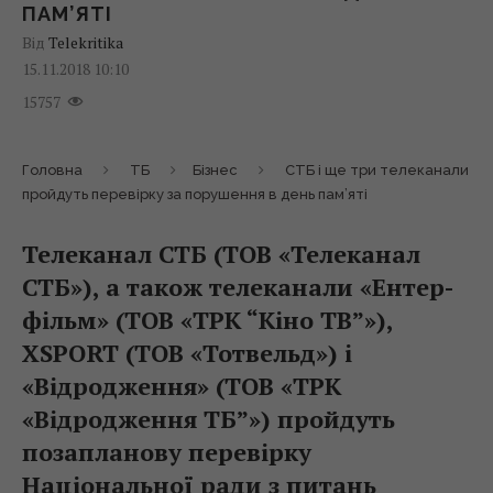
ПАМ’ЯТІ
Від
Telekritika
15.11.2018 10:10
15757
Головна
ТБ
Бізнес
СТБ і ще три телеканали
пройдуть перевірку за порушення в день пам’яті
Телеканал СТБ (ТОВ «Телеканал
СТБ»), а також телеканали «Ентер-
фільм» (ТОВ «ТРК “Кіно ТВ”»),
XSPORT (ТОВ «Тотвельд») і
«Відродження» (ТОВ «ТРК
«Відродження ТБ”») пройдуть
позапланову перевірку
Національної ради з питань