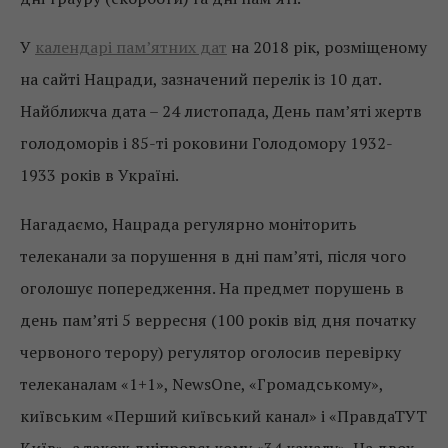
У
календарі пам’ятних дат
на 2018 рік, розміщеному
на сайті Нацради, зазначений перелік із 10 дат.
Найближча дата – 24 листопада, День пам’яті жертв
голодоморів і 85-ті роковини Голодомору 1932-
1933 років в Україні.
Нагадаємо, Нацрада регулярно моніторить
телеканали за порушення в дні пам’яті, після чого
оголошує попередження. На предмет порушень в
день пам’яті 5 верресня (100 років від дня початку
червоного терору) регулятор оголосив перевірку
телеканалам «1+1», NewsOne, «Громадському»,
київським «Перший київський канал» і «ПравдаТУТ