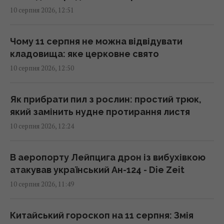
10 серпня 2026, 12:51
Електромобілі швидко втрачають у
вартості: експерт назвав головну причину
13:17 понеділок, 10 серпня 2026
Чому 11 серпня не можна відвідувати
кладовища: яке церковне свято
10 серпня 2026, 12:50
Монатік публічно звернувся до дружини та
показав їхні нові фото
13:13 понеділок, 10 серпня 2026
Як прибрати пил з рослин: простий трюк,
який замінить нудне протирання листя
10 серпня 2026, 12:24
Росія планує запускати до 200 балістичних
ракет за одну атаку, – Мадяр
13:04 понеділок, 10 серпня 2026
В аеропорту Лейпцига дрон із вибухівкою
атакував український Ан-124 - Die Zeit
10 серпня 2026, 11:49
В Європі бʼють на сполох через різкий
сплеск венеричних захворювань: в чому
причина
Китайський гороскоп на 11 серпня: Змія