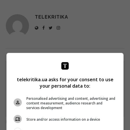
TELEKRITIKA
Щотижневий лист з найцікавішим.
Пишемо з любов'ю
!
telekritika.ua asks for your consent to use
Підпишіться ще раз, якщо не отримуєте від нас листи
your personal data to:
*
Підписатись→
Personalised advertising and content, advertising and
content measurement, audience research and
services development
Предоставлено SendPulse
Store and/or access information on a device
загрузка...