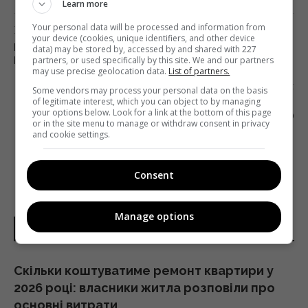
Learn more
Your personal data will be processed and information from
Попередня стаття
your device (cookies, unique identifiers, and other device
НАЦРАДА ПІДЛОВИЛА ДВА ТЕЛЕКАНАЛИ НА
data) may be stored by, accessed by and shared with 227
partners, or used specifically by this site. We and our partners
ПОРУШЕННІ КВОТИ ТЕЛЕМАГАЗИНІВ
may use precise geolocation data.
List of partners.
Наступна стаття
Some vendors may process your personal data on the basis
of legitimate interest, which you can object to by managing
ГОЛЛАНДСЬКИЙ ПРОЕКТ DE CORRESPONDENT
your options below. Look for a link at the bottom of this page
ЗАПУСТИВ АНГЛОМОВНУ ВЕРСІЮ
or in the site menu to manage or withdraw consent in privacy
and cookie settings.
Consent
Manage options
НОВИНИ УКРАЇНИ І СВІТУ
Скільки коштуватиме ремонт квартири у
2026 році: власники житла розповіли про
основні витрати