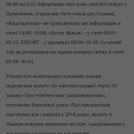
00:00 до 6:21 інформацію про день пам’яті (згідно з
Правилами, згадка має бути кожні дві години),
«Відродження» не транслювало цю інформацію в
слоті 14:00–18:00, «Ентер-фільм» – у слоті 00:01–
03:52, XSPORT – у проміжку 00:00–03 08. Останній
теж не розміщував на екрані палаючу свічку в слоті
03:08–06:01.
Результати моніторингу показали ознаки
порушення пункту «б» частини першої статті 59
закону «Про телебачення і радіомовлення»,
постанови Верховної ради «Про відзначення
пам’ятних дат і ювілеїв у 2018 році», пункту 4
Правил ведення мовлення на теле- і радіоканалах у
дні трауру (скорботи) та дні пам’яті.