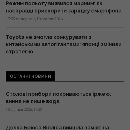
Режим польоту виявився марним: як
насправді прискорити зарядку смартфона
13:55 понеділок, 10 серпня 2026
Toyota не змогла конкурувати з
китайськими автогігантами: японці змінили
стратегію
13:50 понеділок, 10 серпня 2026
ОСТАННІ НОВИНИ
Книгу повернули до бібліотеки через 150
років: сума штрафу виявилася
астрономічною
Столові прибори покриваються іржею:
13:49 понеділок, 10 серпня 2026
винна не лише вода
10 серпня 2026, 14:07
РФ хоче відновити механізовані штурми на
фронті: в ISW розкрили, наскільки це
Дочка Брюса Вілліса вийшла заміж: на