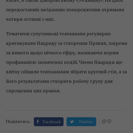
Київ», а також дніпровському «34 каналу». На двох
передостанніх засіданнях попередження отримали
чотири останні з них.
Тематичні супутникові телеканали регулярно
критикували Нацраду за створення Правил, зокрема
за вимоги щодо нічного ефіру, називаючи норми
профанацією зазначених подій. Члени Нацради ще
влітку обіцяли телеканалам зібрати круглий стіл, а за
його результатами створити робочу групу для
спрощення цих правил.
0
Поділитись:
Facebook
Twitter