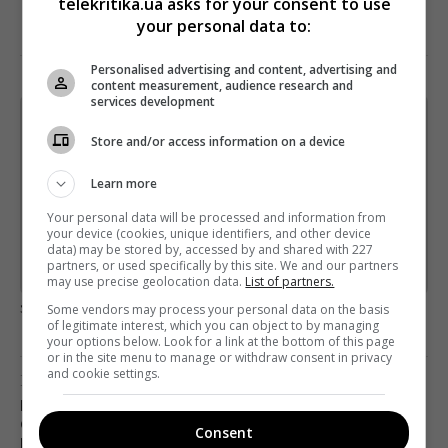
telekritika.ua asks for your consent to use
your personal data to:
Personalised advertising and content, advertising and
content measurement, audience research and
services development
Щотижневий лист з найцікавішим.
Store and/or access information on a device
Пишемо з любов'ю
!
Підпишіться ще раз, якщо не отримуєте від нас листи
Learn more
Your personal data will be processed and information from
*
Підписатись→
your device (cookies, unique identifiers, and other device
data) may be stored by, accessed by and shared with 227
partners, or used specifically by this site. We and our partners
Предоставлено SendPulse
may use precise geolocation data.
List of partners.
загрузка...
Some vendors may process your personal data on the basis
of legitimate interest, which you can object to by managing
your options below. Look for a link at the bottom of this page
or in the site menu to manage or withdraw consent in privacy
and cookie settings.
Попередня стаття
КВИТКОВЕ АГЕНТСТВО KARABAS.COM СТАНЕ
СПОНСОРОМ ТРЬОХ УКРАЇНСЬКИХ МУЗИЧНИХ
Consent
МЕДІА