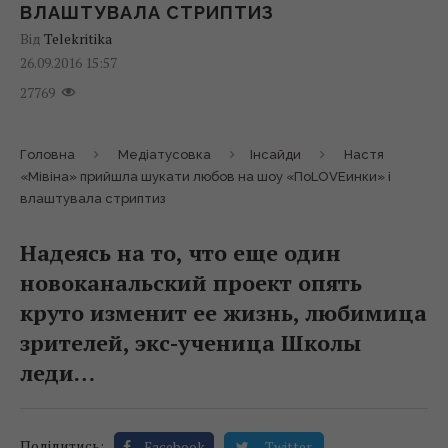
ВЛАШТУВАЛА СТРИПТИЗ
Від
Telekritika
26.09.2016 15:57
27769
Головна
Медіатусовка
Інсайди
Настя
«Мівіна» прийшла шукати любов на шоу «ПоLOVEинки» і
влаштувала стриптиз
Надеясь на то, что еще один
новоканальский проект опять
круто изменит ее жизнь, любимица
зрителей, экс-ученица Школы
леди…
Поділитись:
Facebook
Twitter