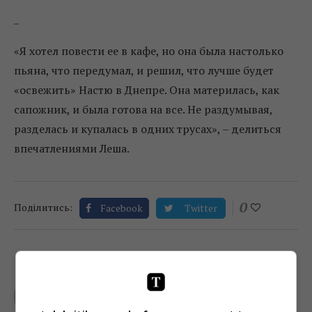
_
«Я хотел повести ее в кафе, но она была настолько
пьяна, что передумал, и решил, что лучше будет
«освежить» Настю в Днепре. Она материлась, как
сапожник, и была готова на все. Не раздумывая,
разделась и купалась в одних трусах», – делиться
впечатлениями Леша.
0
Поділитись:
Facebook
Twitter
TELEKRITIKA