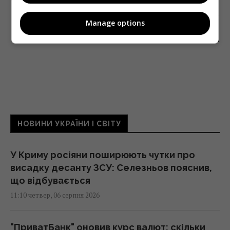
Наступна стаття
Manage options
ГЛАВА ТЕЛЕКАНАЛА М1 ВАЛЕНТИН КОВАЛЬ
НАЗНАЧЕН ЧЛЕНОМ НАЦСОВЕТА
НОВИНИ УКРАЇНИ І СВІТУ
У Криму росіяни поширюють чутки про
висадку десанту ЗСУ: Селезньов пояснив,
що відбувається
11:10 четвер, 06 серпня 2026
"ПриватБанк" оновив курс валют: скільки