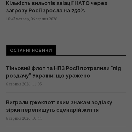
Кількість вильотів авіації НАТО через
загрозу Росії зросла на 250%
10:47 четвер, 06 серпня 2026
Один рух змінить і цифру, і знак: завдання зі
сірниками для перевірки IQ
ОСТАННІ НОВИНИ
10:44 четвер, 06 серпня 2026
Тіньовий флот та НПЗ Росії потрапили "під
У США випробували літак X-62A VISTA, який
роздачу" України: що уражено
без пілота може перехоплювати повітряні
6 серпня 2026, 11:03
цілі
10:43 четвер, 06 серпня 2026
Виграли джекпот: яким знакам зодіаку
зірки перепишуть сценарій життя
Українські дрони уразили два величезних
6 серпня 2026, 10:44
НПЗ в Росії: Зеленський розкрив деталі
(відео)