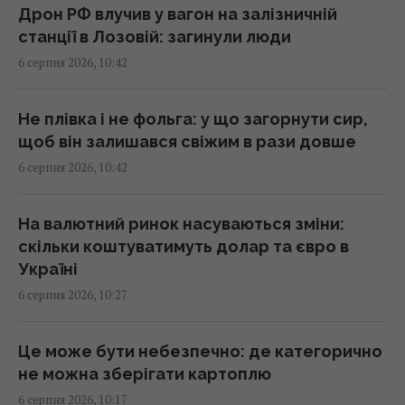
10:42 четвер, 06 серпня 2026
Дрон РФ влучив у вагон на залізничній
станції в Лозовій: загинули люди
6 серпня 2026, 10:42
Мозгова пояснила, чому не їде з України під
час війни
10:33 четвер, 06 серпня 2026
Не плівка і не фольга: у що загорнути сир,
щоб він залишався свіжим в рази довше
6 серпня 2026, 10:42
Другий урожай до холодів гарантовано:
що встигне вирости після цибулі та часнику
10:30 четвер, 06 серпня 2026
На валютний ринок насуваються зміни:
скільки коштуватимуть долар та євро в
Україні
У банках та обмінниках зріс євро: курс
6 серпня 2026, 10:27
валют на 6 серпня
10:26 четвер, 06 серпня 2026
Це може бути небезпечно: де категорично
не можна зберігати картоплю
Стефанішиній обрали запобіжний захід
6 серпня 2026, 10:17