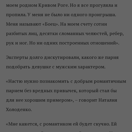
моем родном Кривом Роге. Но я все прогуляла и
пропила. У меня не было ни одного проигрыша.
Меня называют «Боец». На моем счету сотни
разбитых лиц, десятки сломанных челюстей, ребер,
рук и ног. Но ни одних построенных отношений».
Эксперты долго дискутировали, какого же парня
подобрать девушке с мужским характером.
«Настю нужно познакомить с добрым романтичным
парнем без вредных привычек, который стал бы
для нее хорошим примером», – говорит Наталия
Холоденко.
«Мне кажется, с романтиком ей будет скучно. Ей