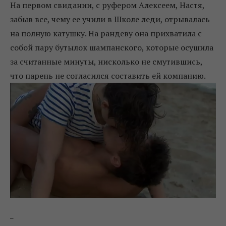
На первом свидании, с руфером Алексеем, Настя,
забыв все, чему ее учили в Школе леди, отрывалась
на полную катушку. На рандеву она прихватила с
собой пару бутылок шампанского, которые осушила
за считанные минуты, нисколько не смутившись,
что парень не согласился составить ей компанию.
_