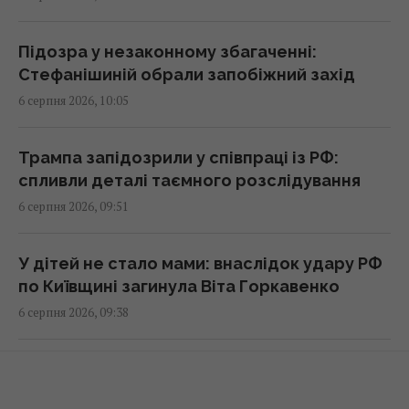
10:21 четвер, 06 серпня 2026
Підозра у незаконному збагаченні:
Телескоп на Гаваях зафіксував нові
Стефанішиній обрали запобіжний захід
загадкові явища на поверхні Сонця
6 серпня 2026, 10:05
10:09 четвер, 06 серпня 2026
Трампа запідозрили у співпраці із РФ:
Експерт розкрив, як Україні розвʼязати
спливли деталі таємного розслідування
проблему нестачі ракет до Patriot
6 серпня 2026, 09:51
09:51 четвер, 06 серпня 2026
У дітей не стало мами: внаслідок удару РФ
Найбільш стратегічна та символічна ціль: у
по Київщині загинула Віта Горкавенко
TWZ пояснили сенс атаки на Ан-124 у
6 серпня 2026, 09:38
Німеччині
09:45 четвер, 06 серпня 2026
Бред Пітт грубо втрутився в особисте
життя Анджеліни Джолі: чого він вимагає
Відомий український актор чесно назвав