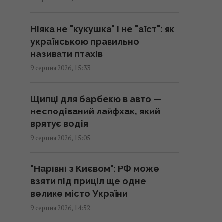
15:01 неділя, 09 серпня 2026
Ніяка не "кукушка" і не "аїст": як
Пілот взявся за практично
українською правильно
безлюдний острів: за 50 років
називати птахів
він змінився до невпізнання
9 серпня 2026, 15:33
14:51 неділя, 09 серпня 2026
Щипці для барбекю в авто —
Окупанти почали відправляти
несподіваний лайфхак, який
на штурм танки з активним
врятує водія
захистом від FPV-дронів
9 серпня 2026, 15:05
14:44 неділя, 09 серпня 2026
"Нарівні з Києвом": РФ може
Американський трюк із
взяти під приціл ще одне
картоплею фрі допомагає
велике місто України
швидко загустити суп
9 серпня 2026, 14:52
14:38 неділя, 09 серпня 2026