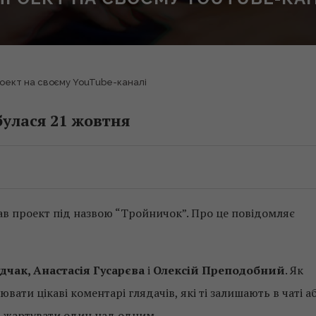
оект на своєму YouTube-каналі
улася 21 жовтня
в проект під назвою “Тройничок”. Про це повідомляє
дчак, Анастасія Гусарєва
і
Олексій Преподобний
. Як
ати цікаві коментарі глядачів, які ті залишають в чаті а
і жартувати один над одним.