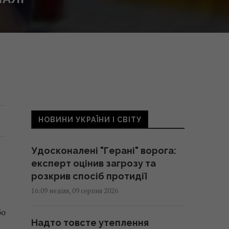
НОВИНИ УКРАЇНИ І СВІТУ
Удосконалені "Герані" ворога:
експерт оцінив загрозу та
розкрив спосіб протидії
16:09 неділя, 09 серпня 2026
бо
Надто товсте утеплення