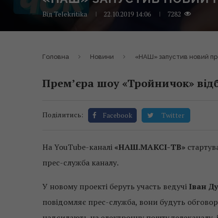
Від
Telekritika
22.10.2019 14:06
7282
Головна
Новини
«НАШ» запустив новий пр
Прем’єра шоу «Тройничок» відб
Поділитись:
Facebook
Twitter
На YouTube-каналі
«НАШ.МАКСІ-ТВ»
стартува
прес-служба каналу.
У новому проекті беруть участь ведучі
Іван Ду
повідомляє прес-служба, вони будуть обговорюв
надсилають на електронну пошту телеканалу, 