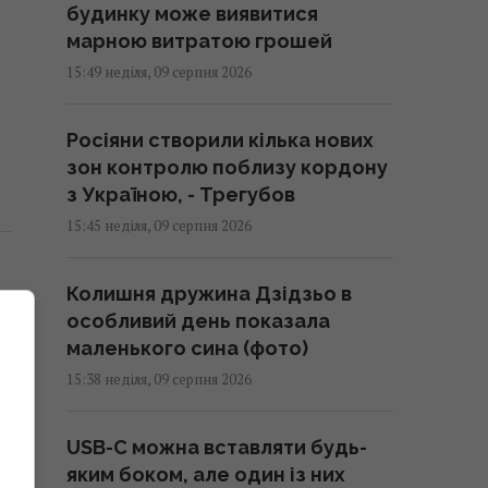
будинку може виявитися
марною витратою грошей
15:49 неділя, 09 серпня 2026
Росіяни створили кілька нових
зон контролю поблизу кордону
з Україною, - Трегубов
15:45 неділя, 09 серпня 2026
Колишня дружина Дзідзьо в
особливий день показала
маленького сина (фото)
15:38 неділя, 09 серпня 2026
USB-C можна вставляти будь-
яким боком, але один із них