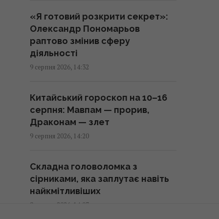
«Я готовий розкрити секрет»:
Хіт 1983 року став однією з
Олександр Пономарьов
"найкращих літніх пісень усіх
раптово змінив сферу
часів": у чому її таємниця
діяльності
14:27 неділя, 09 серпня 2026
9 серпня 2026, 14:32
Три яблука сховалися серед
Китайський гороскоп на 10–16
птахів: на їх пошуки дають лише
серпня: Мавпам — прорив,
11 секунд
Драконам — злет
14:16 неділя, 09 серпня 2026
9 серпня 2026, 14:20
Випросила рецепт кабачків по-
Складна головоломка з
корейськи у продавця на ринку:
сірниками, яка заплутає навіть
готую їх просто так і на зиму
найкмітливіших
14:05 неділя, 09 серпня 2026
9 серпня 2026, 14:03