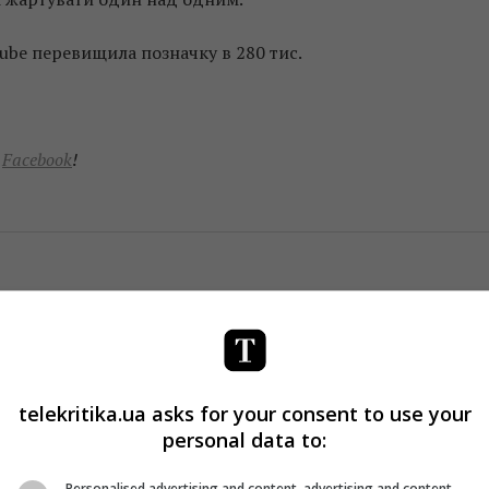
be перевищила позначку в 280 тис.
а
Facebook
!
telekritika.ua asks for your consent to use your
personal data to:
Personalised advertising and content, advertising and content