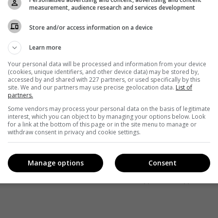
measurement, audience research and services development
Store and/or access information on a device
кавішим. Пишемо з любов'ю
!
Learn more
е від нас листи
Your personal data will be processed and information from your device
(cookies, unique identifiers, and other device data) may be stored by,
accessed by and shared with 227 partners, or used specifically by this
*
Підписатись→
site. We and our partners may use precise geolocation data.
List of
partners.
Some vendors may process your personal data on the basis of legitimate
interest, which you can object to by managing your options below. Look
for a link at the bottom of this page or in the site menu to manage or
withdraw consent in privacy and cookie settings.
Наступна стат
Manage options
Consent
РА
КАНАЛ «УКРАЇНА» ПОКАЖЕ ПРОДОВЖЕН
СЕРІАЛУ «ВИХОДЬТЕ БЕЗ ДЗВІНК