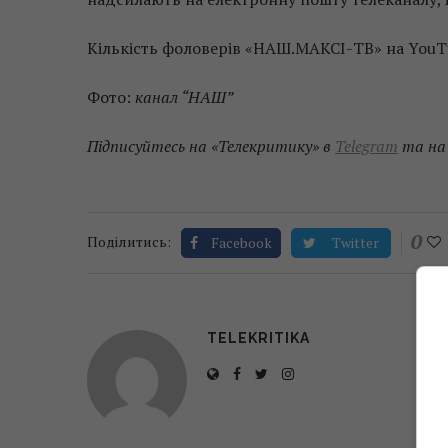
Кількість фоловерів «НАШ.МАКСІ-ТВ» на YouTu
Фото:
канал “НАШ”
Підписуйтесь на «Телекритику» в
Telegram
та н
0
Поділитись:
Facebook
Twitter
TELEKRITIKA