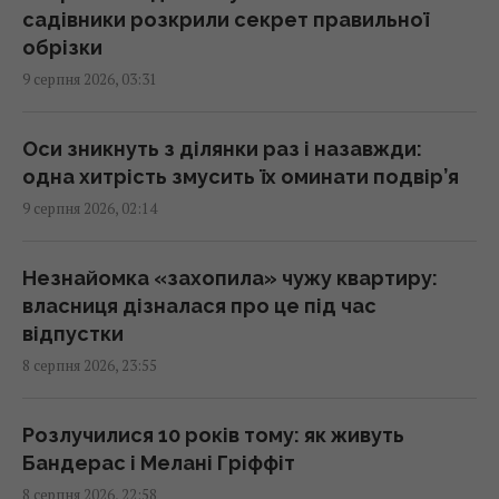
садівники розкрили секрет правильної
обрізки
Росія може застосувати ядерну зброю
9 серпня 2026, 03:31
проти України: у МЗС Туреччини назвали
реальну умову
00:37 неділя, 09 серпня 2026
Оси зникнуть з ділянки раз і назавжди:
одна хитрість змусить їх оминати подвір’я
9 серпня 2026, 02:14
Має невдоволений вигляд і є майстром
маскування: що відомо про дивного птаха з
Австралії
Незнайомка «захопила» чужу квартиру:
00:30 неділя, 09 серпня 2026
власниця дізналася про це під час
відпустки
8 серпня 2026, 23:55
Європейські річки обміліли: DW розповів,
чи йдеться про нестачу питної води
23:53 субота, 08 серпня 2026
Розлучилися 10 років тому: як живуть
Бандерас і Мелані Гріффіт
8 серпня 2026, 22:58