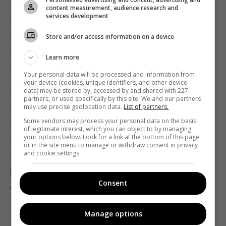
витратила на просування
$66 672
. Третє місце у ГО
content measurement, audience research and
services development
«Всеукраїнське об’єднання “Спільна справа”»
,
яке в червні – липні витратило
$41 114
. Партія
Store and/or access information on a device
«Слуга народу»
витратила
$27 625
, просуваючи
Learn more
себе у Facebook.
Your personal data will be processed and information from
your device (cookies, unique identifiers, and other device
За кількістю оголошень перше місце у сторінки
data) may be stored by, accessed by and shared with 227
partners, or used specifically by this site. We and our partners
«Бойко – прем’єр», що агітує за співголову
may use precise geolocation data.
List of partners.
Some vendors may process your personal data on the basis
«Опозиційної платформи – За життя»
Юрія
of legitimate interest, which you can object to by managing
your options below. Look for a link at the bottom of this page
Бойка. Від її імені було 1 971 оголошення на
$29 535
.
or in the site menu to manage or withdraw consent in privacy
and cookie settings.
На другому місці за кількістю реклами
«Партія
Шарія»
, яку очолює блогер Анатолій Шарій. Вона в
Consent
червні та липні запустила 787 оголошень і оплатила
ще 306, не вказавши, хто саме перерахував коштів.
Manage options