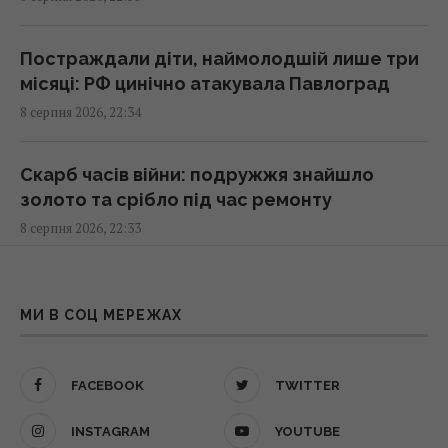
Жителів Одеси готують до захисту міста
від російського десанту
23:26 субота, 08 серпня 2026
Постраждали діти, наймолодшій лише три
місяці: РФ цинічно атакувала Павлоград
8 серпня 2026, 22:34
Стародавній римлянин міг збирати кістки
"морських чудовиськ": вчені знайшли його
колекцію
Скарб часів війни: подружжя знайшло
23:23 субота, 08 серпня 2026
золото та срібло під час ремонту
8 серпня 2026, 22:33
Росія вдарила по центру Павлограда: є
поранені
Більше ніякої затхлості: чим обробити
22:39 субота, 08 серпня 2026
рушники, щоб вони пахли свіжістю
МИ В СОЦ МЕРЕЖАХ
8 серпня 2026, 21:47
У Балтійському морі швидко поширюється
FACEBOOK
TWITTER
чужорідний "морський канібал"
Виведення українських військ з Донбасу:
22:25 субота, 08 серпня 2026
Зеленський розставив всі крапки над "і"
INSTAGRAM
YOUTUBE