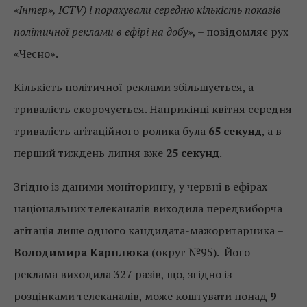
«Інтер», ICTV) і порахували середню кількість показів
політичної реклами в ефірі на добу»
, – повідомляє рух
«Чесно».
Кількість політичної реклами збільшується, а
тривалість скорочується. Наприкінці квітня середня
тривалість агітаційного ролика була
65 секунд
, а в
перший тиждень липня вже
25 секунд
.
Згідно із даними моніторингу, у червні в ефірах
національних телеканалів виходила передвиборча
агітація лише одного кандидата-мажоритарника –
Володимира Карплюка
(округ №95). Його
реклама виходила 327 разів, що, згідно із
розцінками телеканалів, може коштувати понад
9