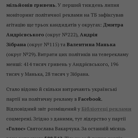
мільйонів гривень
. У перший тиждень липня
моніторинг політичної реклами на ТБ зафіксував
агітацію ще трьох кандидатів у округах:
Дмитра
Андрієвського
(округ №222),
Андрія
Зібрана
(округ №115) та
Валентина Манька
(округ №29). Витрати цих політиків на телерекламу
менші: 414 тисяч гривень у Андрієвського, 196
тисяч у Манька, 28 тисяч у Зібрана.
Стало відомо й скільки витрачають українські
партії на політичну рекламу в
Facebook.
Відповідний звіт розміщений у
Бібліотеці реклами
соцмережі. Згідно з даними, тут лідерство у партії
«Голос»
Святослава Вакарчука. За останній місяць