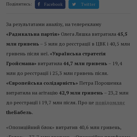
Поділитись:
Facebook
Twitter
За результатами аналізу, на телерекламу
«Радикальна партія»
Олега Ляшка витратила
45,5
млн гривень
– 5 млн до реєстрації в ЦВК і 40,5 млн
гривень після неї.
«Українська стратегія
Гройсмана»
витратила
44,7 млн ​​гривень
– 19,4
млн до реєстрації і 25,3 млн гривень після.
«Європейська солідарність»
Петра Порошенка
витратила на агітацію
42,9 млн гривень
– 23,2 млн
до реєстрації і 19,7 млн ​​після. Про це
повідомляє
theБабель
.
«Опозиційний блок» витратив 40,6 млн гривень,
«Голос» – 37, 7 млн ​​гривень, «Опозиційна платформа