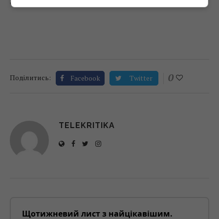
Фото: Pinterest
0
Поділитись:
Facebook
Twitter
TELEKRITIKA
Щотижневий лист з найцікавішим.