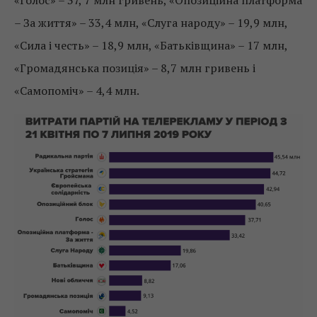
– За життя» – 33,4 млн, «Слуга народу» – 19,9 млн,
«Сила і честь» – 18,9 млн, «Батьківщина» – 17 млн,
«Громадянська позиція» – 8,7 млн ​​гривень і
«Самопоміч» – 4,4 млн.